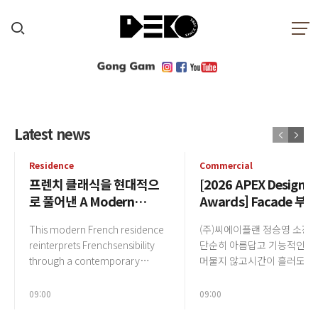
Hotel & Resort
Latest news
[2026 APEX Design
Awards] Hotel & Resort 부
Residence
Commercial
프렌치 클래식을 현대적으
[2026 APEX Design
문 수상작 | 소노캄 경주 |
왼쪽부터 NONE SPACE 신중배 소장, 차호현 팀장 이현석디자인을 함에 있
로 풀어낸 A Modern
Awards] Facade 부문
어서 우리의 취향을 강요하기보다는공간의 성격과 특성에 집중합니다.마
NONE SPACE
French Home
상작 | 신한프리미어 패
치 화자가 독자와필자의 소통 관계를 만들 듯, 공간이라는 매개체를 화자로
This modern French residence
(주)씨에이플랜 정승영 소장
서 풀어내는 역할을 하고자 합니다.- 디자이너 신중배과거의 유산과 오늘
오피스 청담센터 | (주)
의 감각을 조화롭게연결하며, 머무름을 하나의 깊이 있는경험으로 완성한
더보기
reinterprets Frenchsensibility
단순히 아름답고 기능적인 
이플랜
모던...
through a contemporary
머물지 않고시간이 흘러도 
approach,
지속되는 공간을 지향하여가
combiningsymmetrical
현실, 디지털과 물리적 실재를
09:00
09:00
composition, restrained
없이 통합하는융합적 디자인