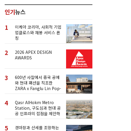
인기
뉴스
1
이케아 코리아, 사회적 기업
업클로스와 재봉 서비스 론
칭
2
2026 APEX DESIGN
AWARDS
3
600년 사찰에서 중국 공예
와 현대 패션을 직조한
ZARA x Fanglu Lin Pop-
Up
4
Qasr AlHokm Metro
Station, 구도심과 현대 공
공 인프라의 접점을 제안하
다
5
경마장과 산세를 조망하는