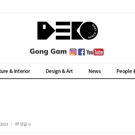
ture & Interior
Design & Art
News
People 
2033
댓글 0