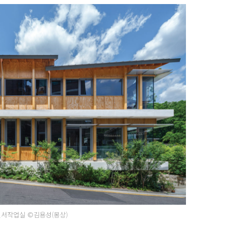
원서작업실 ©김용성(몽상)