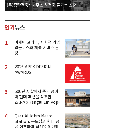
(주)종합건축사사무소 시건축 류기현 소장
인기
뉴스
1
이케아 코리아, 사회적 기업
업클로스와 재봉 서비스 론
칭
2
2026 APEX DESIGN
AWARDS
3
600년 사찰에서 중국 공예
와 현대 패션을 직조한
ZARA x Fanglu Lin Pop-
Up
4
Qasr AlHokm Metro
Station, 구도심과 현대 공
공 인프라의 접점을 제안하