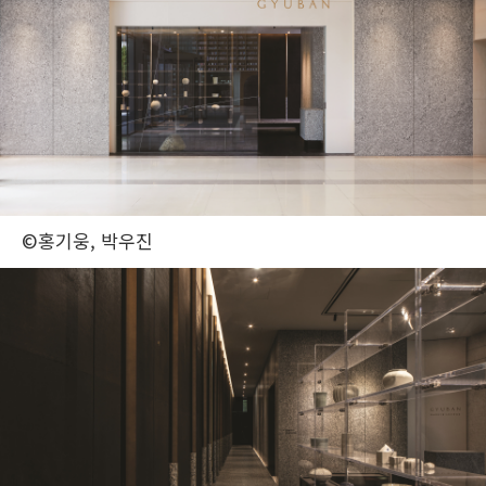
©홍기웅, 박우진