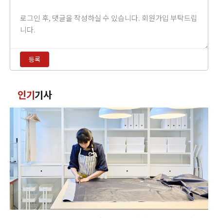
댓
글
내
용
등록
입
력
댓
인기
기사
글
정
렬