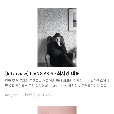
을 할 수 있기를 바라며 이를 위한 신선한 감각을 부여하는 작업 과정을...
[Interview] LIVNG AXIS - 최시영 대표
한국 주거 문화의 트렌드를 이끌어온 국내 최고의 디자이너, 비닐하우스에서
밭을 디자인하는 그린 디자이너. LIVING AXIS 최시영 대표건축가이자 디자
이너인 최시영은 한국 실내건축가 협회 회장을 역임하였고, 한국 디자인 위
Designers
차주헌
2021-02-02
상을 높인 공로를 인정 받아 산업포장/대통령상을 수여 받았다. 하노버국제
IF디자인 3회 수상 및 아시아태평양협의회상, 문화부장관상, ...