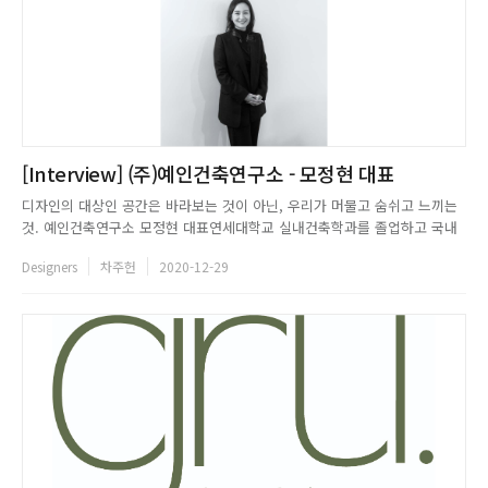
[Interview] (주)예인건축연구소 - 모정현 대표
디자인의 대상인 공간은 바라보는 것이 아닌, 우리가 머물고 숨쉬고 느끼는
것. 예인건축연구소 모정현 대표연세대학교 실내건축학과를 졸업하고 국내
및 외국계 인테리어 회사에서 실무를 시작한 후 실무와 학업을 병행하며 연
Designers
차주헌
2020-12-29
세대학교에서 실내환경디자인전공 석사 및 박사과정을 졸업하였다. 2007년
부터 ㈜예인건축연구소를 설립하여 현재까지 주거공간 전문 분야를 중심으
로 ...