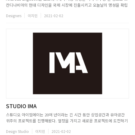
칸디나비아의 현대 디자인을 국제 시장에 진출시키고 오늘날의 명성을 확립
하는 데 큰 역할을 해왔다. 노르웨이 베르겐 대학에서 미술사를 공부하고
Designers
이지민
2021-02-02
National College of Art and Design에서 석사 과정을 마친 뒤 2000년에
디자인 그룹 Norway Says의...
STUDIO IMA
스튜디오 아이엠에이는 20여 년이라는 긴 시간 동안 상업공간과 유아공간
위주의 프로젝트를 진행해왔다. 열정을 가지고 새로운 프로젝트에 도전하기
를 즐기며 잊을 수 없는 공간의 경험을 만들고 사람 냄새가 나는 생각을 공유
Design Studio
이지민
2021-02-02
한다. 아이엠에이가 디자인한 공간을 통해 고객들과 사용자들이 독특한 경험