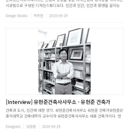
시공팀으로 구성된 디자인스튜디오다. 인간과 인간, 인간과 환경을 살리는
디자인으로 사람과 자연의 가치를 회복하고, 공간에 삶의 상상력을 불어넣는
Design Studio
차주헌
2020-09-29
작업을 추구하고 있다. 문화공간어쏘시에이트는 공간에 메시지를 담고 스토
리와 공감, 치유를 이끌어내는 작업을 지향한다.MUNHWAGONGGAN A...
[Interview] 유현준건축사사무소 - 유현준 건축가
건축과 도시, 인간에 대한 생각. 유현준건축사사무소 유현준 건축가유현준은
홍익대학교 건축대학의 교수이자 유현준건축사사무소 대표 건축가이다. 연
세대학교에서 학사를, MIT에서 건축설계 석사(M.ARCH)를 마쳤으며, 하버드
Designers
임정훈
2020-09-29
대학교 건축설계 석사 우등졸업(M.ARCH WITH DISTINCTION)을 하였다.