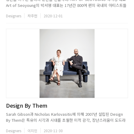
Art of Seoyoung의 박서영 대표는 17년간 800여 편의 국내외 아티스트들
의 뮤직비디오와 기업, 브랜드 광고 등 영상 콘텐츠의 시각적 요소를 구성해
Designers
차주헌
2020-12-01
온 아트디렉터다. 영상의 연출뿐만 아니라 프로덕션 디자인, 인테리어 디자
인 등 공간 연출에서 시작되는 다양한 스펙트럼의 작...
Design By Them
Sarah Gibson과 Nicholas Karlovasitis에 의해 2007년 설립된 Design
By Them은 특유의 시각과 시대를 초월한 미적 감각, 장난스러움이 도드라
지는 매력적인 디자인을 선보이며 호주를 대표하는 디자인 스튜디오로 자리
Designers
이지민
2020-11-30
잡았다. 호주에 본사를 둔 스튜디오는 호주 디자이너에 의해 제품을 설계하