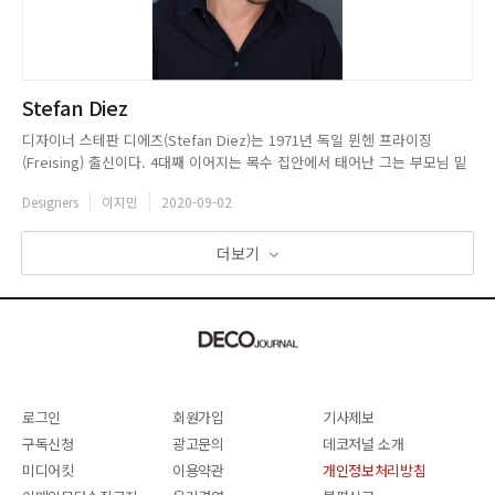
Stefan Diez
디자이너 스테판 디에즈(Stefan Diez)는 1971년 독일 뮌헨 프라이징
(Freising) 출신이다. 4대째 이어지는 목수 집안에서 태어난 그는 부모님 밑
에서 자연스레 수공예 및 목공 기술을 배우며 어린 시절을 보냈다. 가업을 잇
Designers
이지민
2020-09-02
기 위해 슈투트가르트 예술 학교(State Academy of Fine Arts Stuttgart)
에 진학했으며, 199...
더보기
로그인
회원가입
기사제보
구독신청
광고문의
데코저널 소개
미디어킷
이용약관
개인정보처리방침