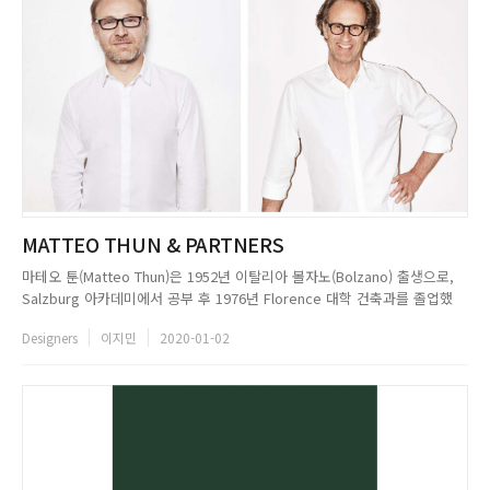
MATTEO THUN & PARTNERS
마테오 툰(Matteo Thun)은 1952년 이탈리아 볼자노(Bolzano) 출생으로,
Salzburg 아카데미에서 공부 후 1976년 Florence 대학 건축과를 졸업했
다. 그는 에토레 소사스(Ettore Sottsass)와 함께 80년대에 활발한 활동을
Designers
이지민
2020-01-02
펼친 멤피스(Memphis) 디자인 그룹을 창설했으며, 1983년부터 2000년까
지 Vienna...