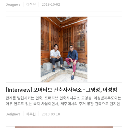
Designers
이찬우
2019-10-02
건축을 해나가는 이가 있다. 바로 로스엔젤레스에 기반을 둔 건축사 사무소,
SCAAA의 대표 Steven Song이다. 그는 건축계의 노벨...
[Interview] 포머티브 건축사사무소 - 고영성, 이성범
관계를 발현시키는 건축, 포머티브 건축사사무소 고영성, 이성범제주도와는
아무 연고도 없는 육지 사람이면서, 제주에서의 주거 공간 건축으로 현지인
들에게까지 인정받는 핫한 건축가 듀오가 있다. 포머티브 건축사사무소의 공
Designers
차주헌
2019-09-10
동대표 고영성, 이성범 소장이 그들이다. 고영성 소장이 사무소를 개업하고,
몇 해 뒤 그의 대학원 선배였던 이성범 소장이 합류해 지금의 포머티브...