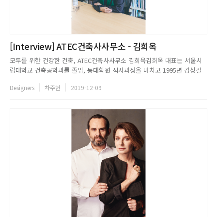
[Interview] ATEC건축사사무소 - 김희옥
모두를 위한 건강한 건축, ATEC건축사사무소 김희옥김희옥 대표는 서울시
립대학교 건축공학과를 졸업, 동대학원 석사과정을 마치고 1995년 김상길
대표와 함께 ATEC건축사사무소를 개소했다. 그간 무수한 건축설계 작업과
Designers
차주헌
2019-12-09
현상설계, 표창, 출강 이력을 갖추고 있는 그녀는 5기 국가건축정책위원회에
도 몸담고 있으며, 미래의 건축 설계가 나아가야 할 방향을 진지하게...