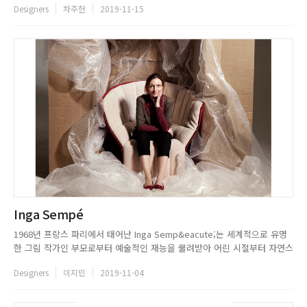
Designers
차주헌
2019-11-15
는 짧은 기간 동안 인상적인 프로젝트를 다수 선보인 젊은 건축사사무소다.
류인근, 김도란, 정상경 세 명의 대표 소장은 공간종합건축사사...
Inga Sempé
1968년 프랑스 파리에서 태어난 Inga Semp&eacute;는 세계적으로 유명
한 그림 작가인 부모로부터 예술적인 재능을 물려받아 어린 시절부터 자연스
레 디자인에 관심을 보이며 성장했다. 1993년 파리 국립산업디자인학교
Designers
이지민
2019-11-04
(ENSCI)를 졸업하고 디자이너로 활동하기 시작했으며, 2000년부터 2001년
까지 로마 Acad&eacute;mie de Fran...