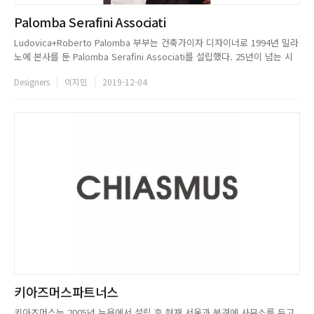
Palomba Serafini Associati
Ludovica+Roberto Palomba 부부는 건축가이자 디자이너로 1994년 밀라
노에 본사를 둔 Palomba Serafini Associati를 설립했다. 25년이 넘는 시
간 동안 이들은 트렌드에 얽매이지 않은 새롭고 독특한 디자인을 추구해왔
Designers
이지민
2019-12-04
다. 스튜디오는 건축, 인테리어, 가구 디자인, 예술 커뮤니케이션, 마케팅 등
다양한 분야에서 활발한 활동...
키아즈머스파트너스
키아즈머스는 2005년 뉴욕에서 설립 후 현재 서울과 북경에 사무소를 두고