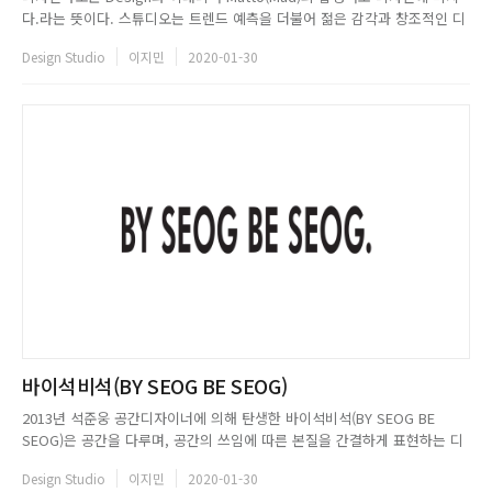
다.라는 뜻이다. 스튜디오는 트렌드 예측을 더불어 젊은 감각과 창조적인 디
자인으로 주거, 상업의 개념을 넘어 품격을 더하고 가치를 창출할 수 있는 공
Design Studio
이지민
2020-01-30
간의 새로운 로드맵을 제시한다. 단순한 마감재의 나열이 아닌 본질에 집중
한 디자인을 통해 공간에 생명력을 부여한다. 디자인마또WE...
바이석비석(BY SEOG BE SEOG)
2013년 석준웅 공간디자이너에 의해 탄생한 바이석비석(BY SEOG BE
SEOG)은 공간을 다루며, 공간의 쓰임에 따른 본질을 간결하게 표현하는 디
자인 스튜디오다. 클라이언트가 갖고 있는 추상적인 아이디어를 통해 공간의
Design Studio
이지민
2020-01-30
근본적인 목적을 찾는 것부터 시작하여, 가시적인 성과를 만들어내는 것을