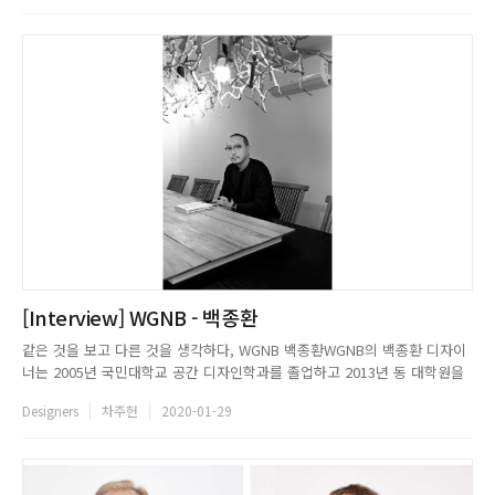
목표로 한다. 스튜디오로부터 시작된 이야기가(BY) 좋은 결실...
[Interview] WGNB - 백종환
같은 것을 보고 다른 것을 생각하다, WGNB 백종환WGNB의 백종환 디자이
너는 2005년 국민대학교 공간 디자인학과를 졸업하고 2013년 동 대학원을
수료했다. 2005년부터 10년 동안 월가 어소시에이트에서 근무했고, 2015년
Designers
차주헌
2020-01-29
WGNB를 설립했다. WGNB는 [같은 것을 보고 다른 생각을 하다]를 모토로
브랜드와 사람을 담는, 좋은 공기가 머무는 공간...