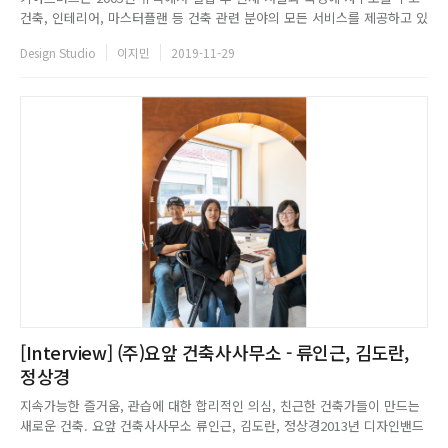
건축, 인테리어, 마스터플랜 등 건축 관련 분야의 모든 서비스를 제공하고 있
는 건축사 사무소다. 키아즈머스는 2007년 인천아트센터의 국제현상공모에
Design Studio
이지민
2019-11-29
당선되어 오페라하우스와 음악대학을 설계했으며, 2011년 Forests
Quintet으로 건축가협회상 올해의 건축 Best7, 건축문...
[Interview] (주)요앞 건축사사무소 - 류인근, 김도란,
정상경
지속가능한 즐거움, 관습에 대한 합리적인 의심, 친근한 건축가들이 만드는
새로운 건축. 요앞 건축사사무소 류인근, 김도란, 정상경2013년 디자인밴드
요앞이라는 이름으로 문을 열어, 이제 막 7년차를 맞이한 요앞 건축사사무소