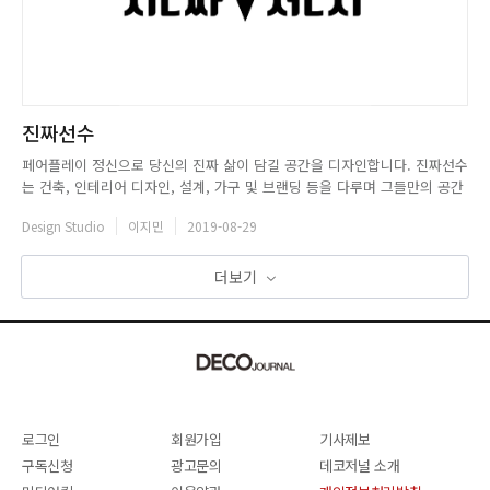
진짜선수
페어플레이 정신으로 당신의 진짜 삶이 담길 공간을 디자인합니다. 진짜선수
는 건축, 인테리어 디자인, 설계, 가구 및 브랜딩 등을 다루며 그들만의 공간
을 창출해내는 디자인 전문그룹이다. 진짜선수HOMEPAGE:
Design Studio
이지민
2019-08-29
www.jjssbros.comCONTACT: pla2er.lee@gmail.comINSTARGRAM:
@jjssbros_record ...
더보기
로그인
회원가입
기사제보
구독신청
광고문의
데코저널 소개