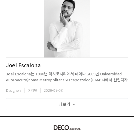
Joel Escalona
Joel Escalona는 1986년 멕시코시티에서 태어나 2009년 Universidad
Aut&oacute;noma Metropolitana-Azcapotzalco(UAM-A)에서 산업디자
인 학위를 수여했다. 2014년 멕시코시티에 자신의 스튜디오를 설립한 후 현
Designers
이지민
2020-07-03
재까지 왕성한 활동을 펼치고 있다. 실용적이고 유머러스하며, 시적인 표현
은 Joel의 작...
더보기