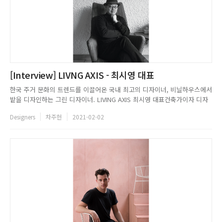
[Interview] LIVNG AXIS - 최시영 대표
한국 주거 문화의 트렌드를 이끌어온 국내 최고의 디자이너, 비닐하우스에서
밭을 디자인하는 그린 디자이너. LIVING AXIS 최시영 대표건축가이자 디자
이너인 최시영은 한국 실내건축가 협회 회장을 역임하였고, 한국 디자인 위
Designers
차주헌
2021-02-02
상을 높인 공로를 인정 받아 산업포장/대통령상을 수여 받았다. 하노버국제
IF디자인 3회 수상 및 아시아태평양협의회상, 문화부장관상, ...