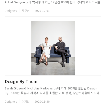
Art of Seoyoung의 박서영 대표는 17년간 800여 편의 국내외 아티스트들
의 뮤직비디오와 기업, 브랜드 광고 등 영상 콘텐츠의 시각적 요소를 구성해
Designers
차주헌
2020-12-01
온 아트디렉터다. 영상의 연출뿐만 아니라 프로덕션 디자인, 인테리어 디자
인 등 공간 연출에서 시작되는 다양한 스펙트럼의 작...
Design By Them
Sarah Gibson과 Nicholas Karlovasitis에 의해 2007년 설립된 Design
By Them은 특유의 시각과 시대를 초월한 미적 감각, 장난스러움이 도드라
지는 매력적인 디자인을 선보이며 호주를 대표하는 디자인 스튜디오로 자리
Designers
이지민
2020-11-30
잡았다. 호주에 본사를 둔 스튜디오는 호주 디자이너에 의해 제품을 설계하