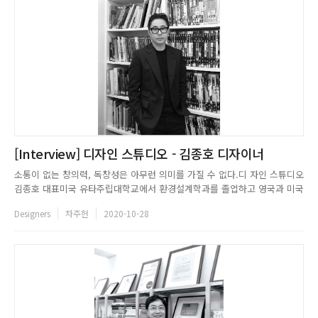
[Interview] 디자인 스튜디오 - 김종호 디자이너
소통이 없는 창의력, 독창성은 아무런 의미를 가질 수 없다.디 자인 스튜디오
김종호 대표미국 유타주립대학교에서 환경설계학과를 졸업하고 영국과 미국
에서 건축, 환경설계학 박사 과정을 거쳤다. 이후 해외에서 실무를 쌓다가 귀
Designers
차주헌
2020-10-28
국해서 1999년 디자인 스튜디오를 설립했다. ASID(미국 인테리어 디자이너
협회) 선정 세계의 뛰어난 디자이너에 아시아인로서는 최초로 ...