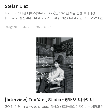
Stefan Diez
디자이너 스테판 디에즈(Stefan Diez)는 1971년 독일 뮌헨 프라이징
(Freising) 출신이다. 4대째 이어지는 목수 집안에서 태어난 그는 부모님 밑
에서 자연스레 수공예 및 목공 기술을 배우며 어린 시절을 보냈다. 가업을 잇
Designers
이지민
2020-09-02
기 위해 슈투트가르트 예술 학교(State Academy of Fine Arts Stuttgart)
에 진학했으며, 199...
[Interview] Teo Yang Studio - 양태오 디자이너
과거의 미래, TEO YANG STUDIO 양태오 대표양태오 디자이너는 시카고 미