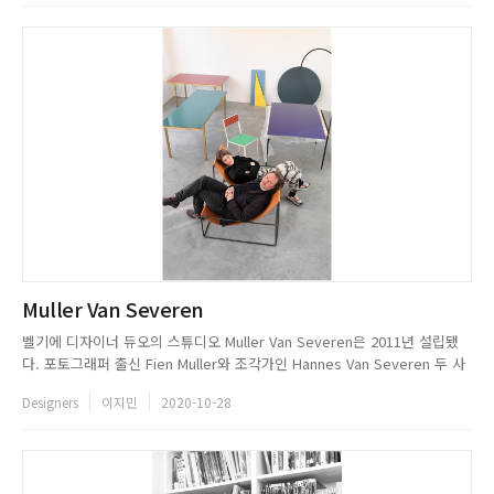
고 자체 생산한다. 훌륭한 작품을 ...
Muller Van Severen
벨기에 디자이너 듀오의 스튜디오 Muller Van Severen은 2011년 설립됐
다. 포토그래퍼 출신 Fien Muller와 조각가인 Hannes Van Severen 두 사
람 모두 예술가로서, 현대적이면서도 혁신적인 방법으로 예술과 디자인의 경
Designers
이지민
2020-10-28
계를 탐구하며, 기능성에 관해 창의적이면서도 상상력이 풍부한 접근법을 채
택한다. 돌을 깎아내어 조각을 만들...