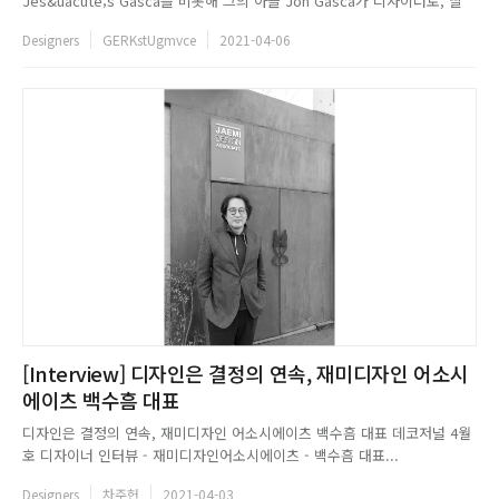
Jes&uacute;s Gasca를 비롯해 그의 아들 Jon Gasca가 디자이너로, 딸
Elena Gasca는 CEO로 함께 일하고 있는 패밀리 기업이다. 1983년 스페인
Designers
GERKstUgmvce
2021-04-06
San Sebastin에서 출발한 STUA는 지중해풍의 감각을 지닌 스칸디나비아
스타일을 선보이며,...
[Interview] 디자인은 결정의 연속, 재미디자인 어소시
에이츠 백수흠 대표
디자인은 결정의 연속, 재미디자인 어소시에이츠 백수흠 대표 데코저널 4월
호 디자이너 인터뷰 - 재미디자인어소시에이츠 - 백수흠 대표...
Designers
차주헌
2021-04-03