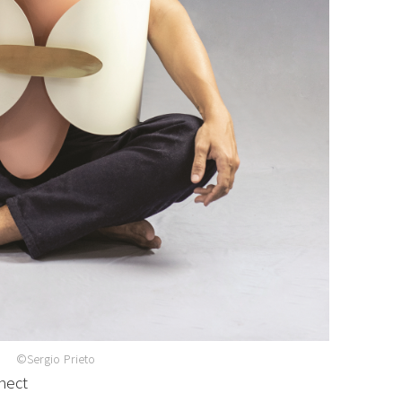
©Sergio Prieto
nect