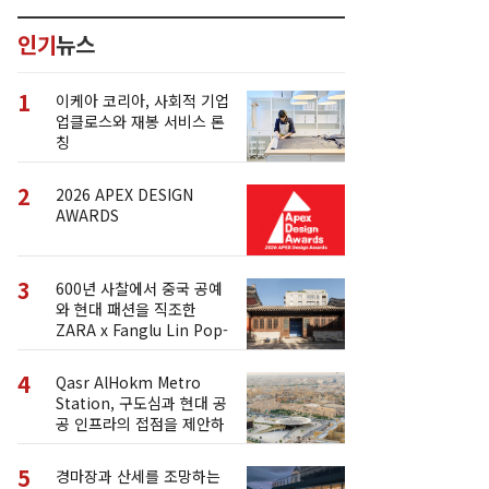
인기
뉴스
1
이케아 코리아, 사회적 기업
업클로스와 재봉 서비스 론
칭
2
2026 APEX DESIGN
AWARDS
3
600년 사찰에서 중국 공예
와 현대 패션을 직조한
ZARA x Fanglu Lin Pop-
Up
4
Qasr AlHokm Metro
Station, 구도심과 현대 공
공 인프라의 접점을 제안하
다
5
경마장과 산세를 조망하는