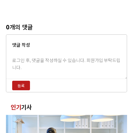
0
개의 댓글
댓글 작성
댓
글
내
용
등록
입
력
댓
인기
기사
글
정
렬