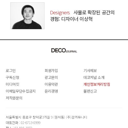
Designers
사물로 확장된 공간의
경험: 디자이너 이상혁
SANGHYEOK LEE
로그인
회원가입
기사제보
구독신청
광고문의
데코저널 소개
미디어킷
이용약관
개인정보처리방침
이메일무단수집금지
윤리경영
불편신고
저작권문의
서울특별시 종로구 창덕궁3가길 9 (원서동) (주)감커뮤니티
대표전화 : 02-6713-0999
팩스 : 02-508-1972