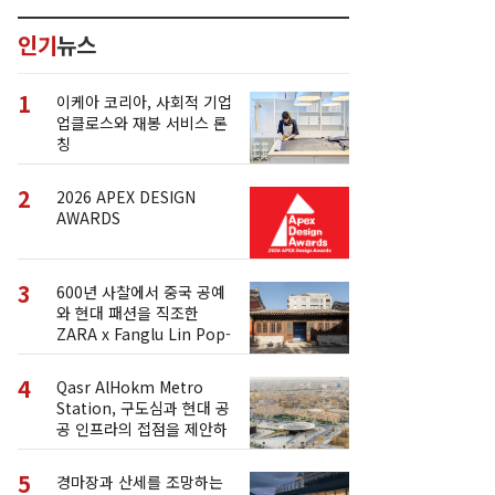
인기
뉴스
1
이케아 코리아, 사회적 기업
업클로스와 재봉 서비스 론
칭
2
2026 APEX DESIGN
AWARDS
3
600년 사찰에서 중국 공예
와 현대 패션을 직조한
ZARA x Fanglu Lin Pop-
Up
4
Qasr AlHokm Metro
Station, 구도심과 현대 공
공 인프라의 접점을 제안하
다
5
경마장과 산세를 조망하는