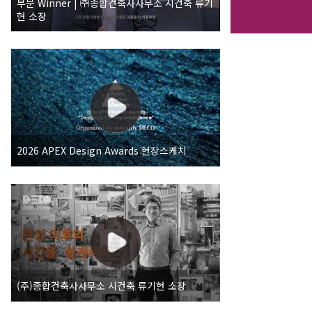
부문 Winner | ㈜종합건축사사무소 시건축 류기
현 소장
2026 APEX Design Awards 현장스케치
(주)종합건축사사무소 시건축 류기현 소장