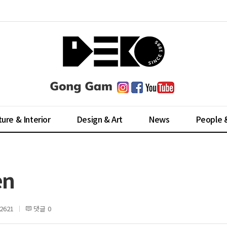
ture & Interior
Design & Art
News
People 
en
2621
댓글 0