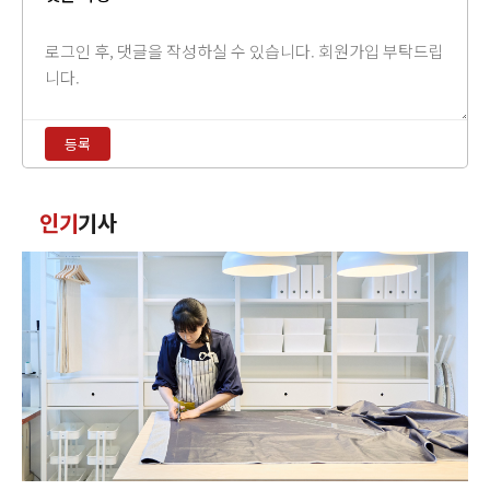
댓
글
내
용
등록
입
력
댓
인기
기사
글
정
렬