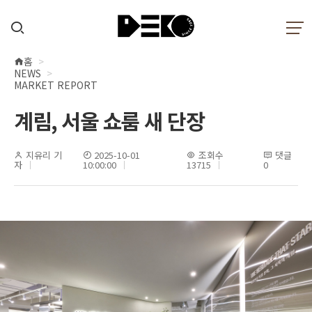
홈
현
NEWS
재
MARKET REPORT
위
계림, 서울 쇼룸 새 단장
치
지유리 기
2025-10-01
조회수
댓글
자
10:00:00
13715
0