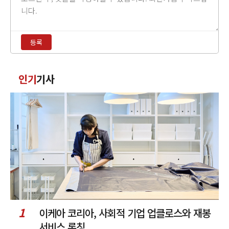
글
내
용
등록
입
력
댓
인기
기사
글
정
렬
1
이케아 코리아, 사회적 기업 업클로스와 재봉
서비스 론칭