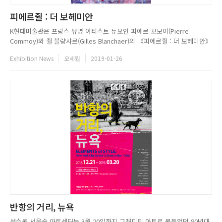
피에르쥘 : 더 보헤미안
K현대미술관은 프랑스 유명 아티스트 듀오인 피에르 꼬모이(Pierre
Commoy)와 쥘 블량샤르(Gilles Blanchaer)의 《피에르쥘 : 더 보헤미안》
展을 3월 17일까지 개최한다. 1970년대 후반부터 현재까지의 피에르와 쥘
Exhibition News
오세원
2019-01-26
의 작품을 한자리에서 만나볼 수 있다. 그들은 피에르가 촬영한 인물 사진 위
에 쥘이 페인팅한 후, 이를 직접 제작한 특별한...
반항의 거리, 뉴욕
성수동 서울숲 아트센터는 3월 20일까지 그래피티 아트로 물들었던 80년대