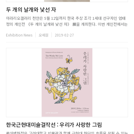
두 개의 날개와 낯선 자
아라리오갤러리 천안은 5월 12일까지 한국 추상 조각 1세대 선구자인 엄태
정의 개인전 《두 개의 날개와 낯선 자》 展을 개최한다. 이번 개인전에서는
2017~2018년 제작된 대규모 알루미늄 신작들뿐 아니라 지난 50여 년 간 추
Exhibition News
오세원
2019-02-27
상 조각가로서 작가가 천착해 온 다양한 금속 조각, 그리고 평면까지 40여
점을 선별해 소개한다. 주변과 소통하는 엄태정의 조각들...
한국근현대미술걸작선 : 우리가 사랑한 그림
롯데백화점은 고려대학교 박물관과 함께 근현대 화단의 흐름을 살필 수 있는