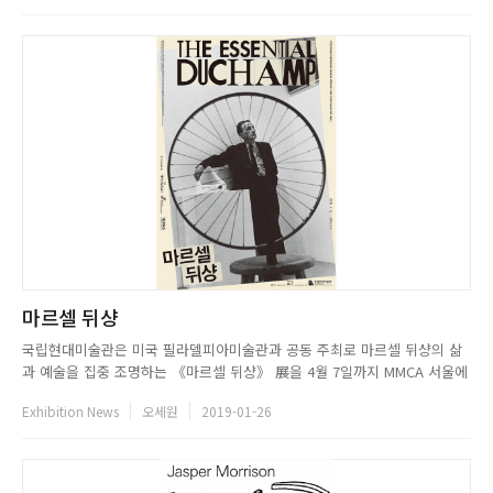
하며 명성을 얻고 있는 정연두, 임흥순 등 대표 중견작가와 미술...
마르셀 뒤샹
국립현대미술관은 미국 필라델피아미술관과 공동 주최로 마르셀 뒤샹의 삶
과 예술을 집중 조명하는 《마르셀 뒤샹》 展을 4월 7일까지 MMCA 서울에
서 개최한다. 마르셀 뒤샹은 미술의 역사에 있어서 창조와 해석의 의미를 근
Exhibition News
오세원
2019-01-26
본적으로 바꾸며 새로운 예술의 정의를 만든 현대미술의 선구자로 평가받는
다. 뒤샹은 파리의 입체파 그룹에서 활동하며 유명세를 치렀고, 25세에 ...