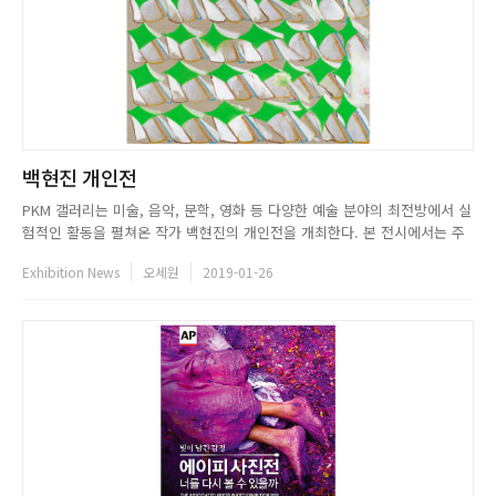
백현진 개인전
PKM 갤러리는 미술, 음악, 문학, 영화 등 다양한 예술 분야의 최전방에서 실
험적인 활동을 펼쳐온 작가 백현진의 개인전을 개최한다. 본 전시에서는 주
1회 이상 진행되는 작가의 즉흥 퍼포먼스와 신작 회화 60여 점이 공개된다.
Exhibition News
오세원
2019-01-26
무엇을 어떻게 그릴 것이라는 뚜렷한 계획이나 목적없이과정에몸을맡겨도출
된우연,예측불가,불연속적화면은백현진회화의트레이드마크다.이번전시...