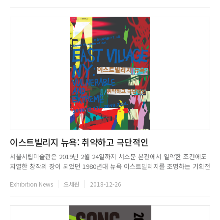
을 꿈꾸었다. 이번 전시에서는 키스 해링의 초기 ...
이스트빌리지 뉴욕: 취약하고 극단적인
서울시립미술관은 2019년 2월 24일까지 서소문 본관에서 열악한 조건에도
치열한 창작의 장이 되었던 1980년대 뉴욕 이스트빌리지를 조명하는 기획전
《이스트빌리지 뉴욕: 취약하고 극단적인》 展을 개최한다. 이 전시는 1980
Exhibition News
오세원
2018-12-26
년대 이스트빌리지에서 활동하던 작가들의 실존적 삶에 주목하 고, 예술 활
동을 통해 사회, 전시적 참여를 실천한 작품들을 살펴보고자 기...