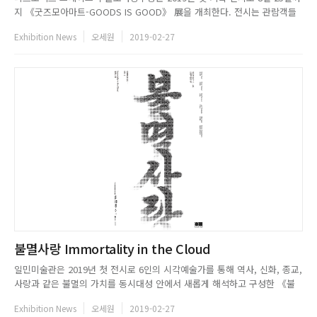
지 《굿즈모아마트-GOODS IS GOOD》 展을 개최한다. 전시는 관람객들
이 일러스트레이션을 더욱 친숙하게 느낄 수 있도록 일상 속에서 매일 접하
Exhibition News
오세원
2019-02-27
는 마트라는 컨셉의 전시공간에서 국내 작가 35명의 일러스트레이션, 애니
메이션, 타투, 설치 작품과 굿즈를 다양한 형태로 소개하고자 기획...
불멸사랑 Immortality in the Cloud
일민미술관은 2019년 첫 전시로 6인의 시각예술가를 통해 역사, 신화, 종교,
사랑과 같은 불멸의 가치를 동시대성 안에서 새롭게 해석하고 구성한 《불
멸사랑 Immortality in the Cloud》 展을 개최한다. 인류의 역사는 각 시대
Exhibition News
오세원
2019-02-27
를 대표하는 매체가 만들어 낸 서로 다른 코드에 의해 인간의 의식과 지각을