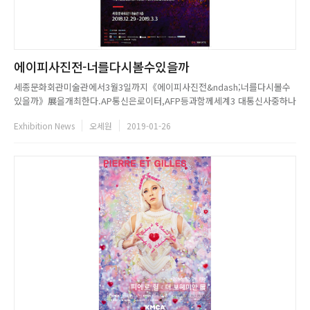
에이피사진전-너를다시볼수있을까
세종문화회관미술관에서3월3일까지《에이피사진전&ndash;너를다시볼수
있을까》展을개최한다.AP통신은로이터,AFP등과함께세계3 대통신사중하나
로전례없는뉴스수집을통해광범위한주제범위를세상에알려왔다.보도사진의
Exhibition News
오세원
2019-01-26
백미라할수있는사진들과인간의 감성과 드라마를 전달할 수 있는 예술 작품
성 있는 사진들로 구성됐다. 건조해 보이는 보도사진의 편견을 부수고 인간
의 숨결로 누구보다 깊게...