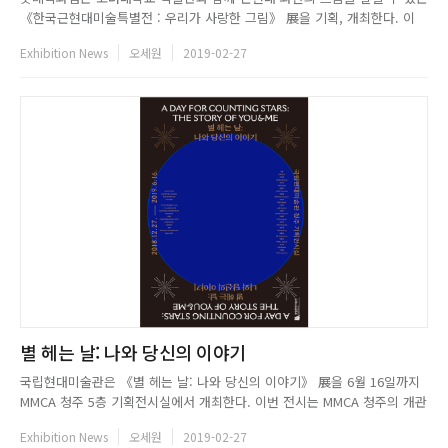
《한국근현대미술특별전 : 우리가 사랑한 그림》 展을 기획, 개최한다. 이
전시는 전시 제목처럼 한국인이 가장 사랑하는 작가 김환기, 이중섭, 박수근,
Exhibition News
오세원
2019-02-27
장욱진, 천경자의 작품을 비롯하여, 20세기 격변의 시기를 지나온 근현대 미
술 작품들을 전시한다. 이를 통해 한국 근현대미술 전반을 경...
별 헤는 날: 나와 당신의 이야기
국립현대미술관은 《별 헤는 날: 나와 당신의 이야기》 展을 6월 16일까지
MMCA 청주 5층 기획전시실에서 개최한다. 이번 전시는 MMCA 청주의 개관
에 맞춰 열리는 개관특별전으로 일상 속에 숨겨진 보석같이 반짝이는 소중한
Exhibition News
오세원
2019-02-27
순간을 포착해낸 예술가들의 작품으로 구성된다. 국내외에서 왕성하게 활동