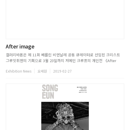
After image
갤러리바톤은 제 11회 베를린 비엔날레 공동 큐레이터로 선임된 크리스트
그루잇휘젠의 기획으로 3월 23일까지 저메인 크루프의 개인전 《After
Image》 展을 개최한다. 네덜란드 태생의 크루프는 지난 20년간 시간, 공
Exhibition News
오세원
2019-02-27
간, 그리고 인간의 지각을 융합하는 작업을 꾸준히 전개해왔다. 무대 연출에
대한 작가의 경험은 자신이 관찰하고 연구한 대상이 건축적 요소...