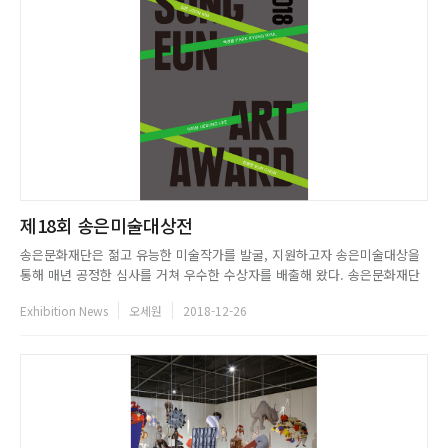
제18회 송은미술대상전
송은문화재단은 젊고 유능한 미술작가를 발굴, 지원하고자 송은미술대상을
통해 매년 공정한 심사를 거쳐 우수한 수상자를 배출해 왔다. 송은문화재단
은 설립부터 현재까지 조용하지만 꾸준하게 미술계 젊은 인재들의 전시와 연
Exhibition News
오세원
2018-12-26
구 활동을 지원하고 있다. 올해 대상 작가 선정을 위한 최종심사인 《제18
회 송은미술대상》 展에는 최종 4인의 후보자 김준, 박경률, 이의성, ...