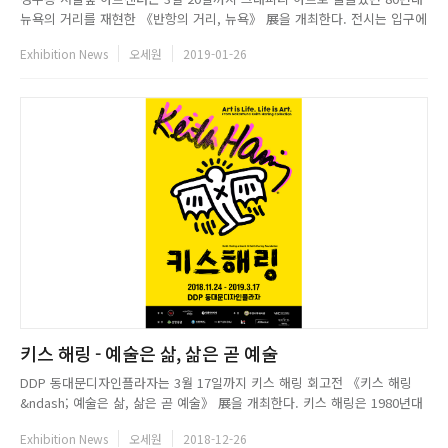
뉴욕의 거리를 재현한 《반항의 거리, 뉴욕》 展을 개최한다. 전시는 입구에
서부터 표현적 자유를 극대화한, 새로운 문화콘텐츠가 된 순수예술의 한장르
Exhibition News
오세원
2019-01-26
로서 그래피티의 역사를 느낄수있다. 아이가 그린듯 장난스럽고상상력이넘
치는 낙서화와 개성과 메시지가 뚜렷한 랩, 브레이크 댄스, 보드 등을 ...
키스 해링 - 예술은 삶, 삶은 곧 예술
DDP 동대문디자인플라자는 3월 17일까지 키스 해링 회고전 《키스 해링
&ndash; 예술은 삶, 삶은 곧 예술》 展을 개최한다. 키스 해링은 1980년대
단 10 년동안의 불꽃같은 작업 활동을 통해 에이즈라는 병마와 싸우며 자신
Exhibition News
오세원
2018-12-26
의 예술세계를 퍼트렸고, 세계 평화, 인종 차별 철폐 등 모든 이를 위한 예술