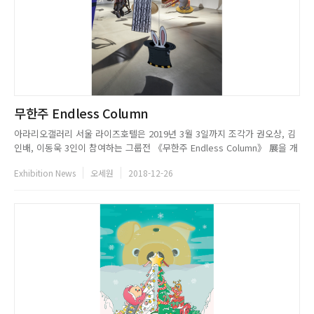
무한주 Endless Column
아라리오갤러리 서울 라이즈호텔은 2019년 3월 3일까지 조각가 권오상, 김
인배, 이동욱 3인이 참여하는 그룹전 《무한주 Endless Column》 展을 개
최한다. 이 3인의 조각가들은 두드러지게 정통 조각의 노선에서 벗어나 조각
Exhibition News
오세원
2018-12-26
언어의 한계를 지속적으로 확장하고 새로운 매체 적용이나 시지각적 방법론
을 제시함으로써, 젊은 시절부터 꾸준히 주목을 받아왔던 ...