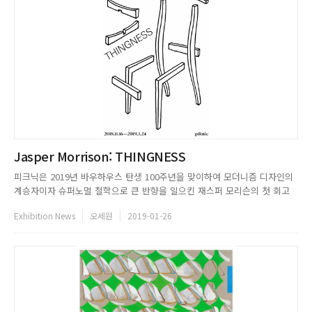
Jasper Morrison: THINGNESS
피크닉은 2019년 바우하우스 탄생 100주년을 맞이하여 모더니즘 디자인의
계승자이자 슈퍼노멀 철학으로 큰 반향을 일으킨 재스퍼 모리슨의 첫 회고
전시 《Jasper Morrison: THINGNESS》 展을 개최한다. 이번 전시는 영
Exhibition News
오세원
2019-01-26
국에서 데뷔하여 세계 최고의 디자이너가 되기까지, 철저히 실용 적이고 간
결한 제품만을 만들어온 재스퍼 모리슨의 대표작들을 소...