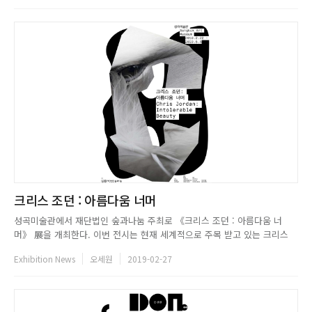
변화시키며 진보해왔다. 최초의 매체 기술인...
크리스 조던 : 아름다움 너머
성곡미술관에서 재단법인 숲과나눔 주최로 《크리스 조던 : 아름다움 너
머》 展을 개최한다. 이번 전시는 현재 세계적으로 주목 받고 있는 크리스
조던의 국내 최초 대규모 개인전으로, 그의 작품을 한눈에 볼 수 있는 기회이
Exhibition News
오세원
2019-02-27
다. 작가는 사진과 개념미술, 영화와 비디오아트 등 장르를 넘나들며 현대세
계의 주요 담론과 이슈의 현장을 보여줬다. 특히 밀레니엄 이후 전 세...