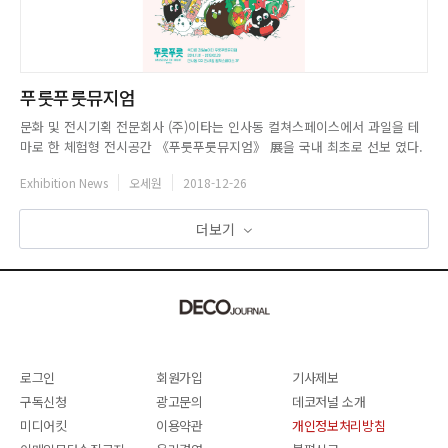
푸룻푸룻뮤지엄
문화 및 전시기획 전문회사 (주)이타는 인사동 컬쳐스페이스에서 과일을 테
마로 한 체험형 전시공간 《푸룻푸룻뮤지엄》 展을 국내 최초로 선보 였다.
푸룻푸룻뮤지엄은 색다른 과일 놀이터를 표방하며 일상에서 접할 수 있는 다
Exhibition News
오세원
2018-12-26
양한 과일들을 소재로 각각의 다채로운 색감과 독특한 촉감, 고유한 마감 등
과일이 가지고 있는 다양한 요소들을 색다른 시선으로 재해석하여 공감...
더보기
로그인
회원가입
기사제보
구독신청
광고문의
데코저널 소개
미디어킷
이용약관
개인정보처리방침