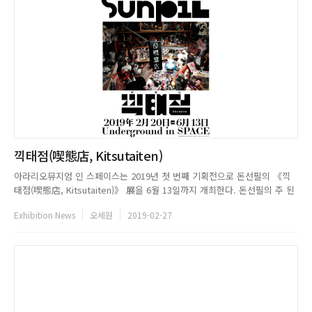
끽태점(喫態店, Kitsutaiten)
아라리오뮤지엄 인 스페이스는 2019년 첫 번째 기획전으로 돈선필의 《끽
태점(喫態店, Kitsutaiten)》 展을 6월 13일까지 개최한다. 돈선필의 주 된
관심사는 레디메이드 사물, 특히 만화나 애니메이션, 게임 등의 캐릭터를 조
Exhibition News
오세원
2019-02-27
형물로 축소 재현한 피규어다. 작가는 피규어와 이를 둘러싼 산 업 환경에 대
한 다각적 분석과 접근을 통해 오늘날 현대사회를 들...