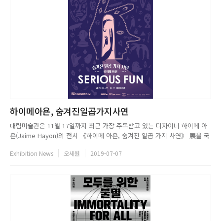
하이메아욘, 숨겨진일곱가지사연
대림미술관은 11월 17일까지 최근 가장 주목받고 있는 디자이너 하이메 아
욘(Jaime Hayon)의 전시 《하이메 아욘, 숨겨진 일곱 가지 사연》 展을 국
내 최초로 개최한다. 본 전시는 디자인, 가구, 회화, 조각, 스케치부터 특별
Exhibition News
오세원
2019-07-07
제작된 대형 설치 작업에 이르는 다양한 작품들과 그에 숨겨진 작품의 스토
리를 통해 세상을 보다 흥미롭고 재미있게 바라보는 작...