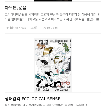
아무튼, 젊음
코리아나미술관은 세계적인 고령화 현상과 맞물려 다양해진 젊음에 대한 인
식을 현대미술의 다채로운 시선으로 바라보는 기획전 《아무튼, 젊음》 展
을 11월 9일까지 개최한다. 전시에 참여하는 국내외 작가 13팀은 젊은 외모
Exhibition News
오세원
2019-09-08
를 향한 갈망과 강박이 교차하는 모습들을 보여주고, 나이 듦과연결지어젊음
을바라보며더욱폭넓은세대에주의를기울일수있는대안을제시해본다.또한,나
이와사회...
생태감각 ECOLOGICAL SENSE
경기문화재단 백남준아트센터는 9월 22일까지 특별전 《생태감각