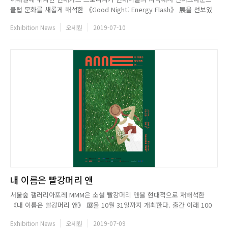
클럽 문화를 새롭게 해석한 《Good Night: Energy Flash》 展을 선보였
다. 현대카드는 언더그라운드 클럽을 젊은이들이 자기 자신을 드러내고 에너
Exhibition News
오세원
2019-07-10
지를 표출하는 공간이자, 하위문화(Sub-Culture)에서 중요한 커뮤니티 역할
을 하는 플랫폼으로 인식하고 이번 전시를 준비했다. ...
내 이름은 빨강머리 앤
서울숲 갤러리아포레 MMM은 소설 빨강머리 앤을 현대적으로 재해석한
《내 이름은 빨강머리 앤》 展을 10월 31일까지 개최한다. 출간 이래 100
여 년이 넘는 시간 동안 변함없이 전 세계적으로 뜨거운 사랑을 받고 있는 소
Exhibition News
오세원
2019-07-09
설 빨강머리 앤(원제 Anne of Green Gables)을 소재로 한 문화 예술 융복