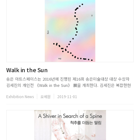
Walk in the Sun
송은 아트스페이스는 2016년에 진행된 제16회 송은미술대상 대상 수상자
김세진의 개인전 《Walk in the Sun》 展을 개최한다. 김세진은 복잡한현
대사회의 시스템에서 드러나는 개인의 삶에 주목하여 이를 영화와 다큐멘터
Exhibition News
오세원
2019-11-01
리 필름의 경계를 넘나드는 영상기법과 사운드, 그리고 독특한영상 설치를
통해 공감각적으로 풀어내는 작업을 전개해왔다. 전시명 Walk ...