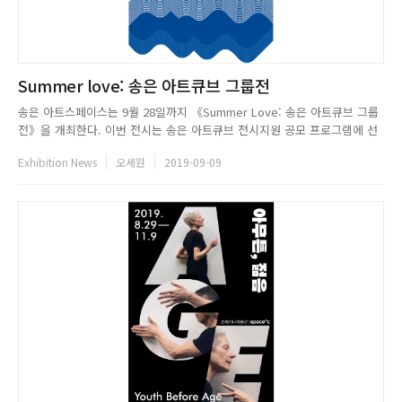
Summer love: 송은 아트큐브 그룹전
송은 아트스페이스는 9월 28일까지 《Summer Love: 송은 아트큐브 그룹
전》을 개최한다. 이번 전시는 송은 아트큐브 전시지원 공모 프로그램에 선
정된 작가 16인의 신작을 선보인다. 송은 아트큐브 전시지원 공모는 송은미
Exhibition News
오세원
2019-09-09
술대상과 함께 매년 공정한 공모와 심사를 통해 역량 있는 신진작가들을 지
원하며 송은문화재단 설립 취지의 근간을 받쳐 왔다. 이번 전시 ...