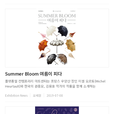
합 전시다. 이번 전시는 원작에 충실하되 아름답고...
Summer Bloom 여름이 피다
플랫폼엘 컨템포러리 아트센터는 프랑스 우양산 장인 미셸 오르토(Michel
Heurtault)와 한국의 권중모, 김용호 작가의 작품을 함께 소개하는
《Summer Bloom 여름이 피다》 展을 9월 19일까지 개최한다. 이번 전시
Exhibition News
오세원
2019-07-08
는 일상에서 친근하게 사용해오던 우산과 양산을 공예 작품으로 접근하여 세
계에서 가장 많은 18-20세기 컬렉션을 보유한 오르토의 ...