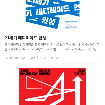
21세기 레디메이드 인생
롯데백화점 청량리점은 풍자 미학의 정수를 보여주는 동시대 개념삽화가 존
홀크로프트(John Holcroft)와 마르코 멜그라티(Marco Melgrati)의 그림
70여점을 국내 최초로 소개하는 《21세기 레디메이드 인생》 展을 개최한
Exhibition News
오세원
2019-08-08
다. 존 홀크로프트는 동시대 가장 주목받는 영국기반 풍자삽화가이다. 국내
에도 상당수의 팬을 지닌 그는 지난 23년 동안...