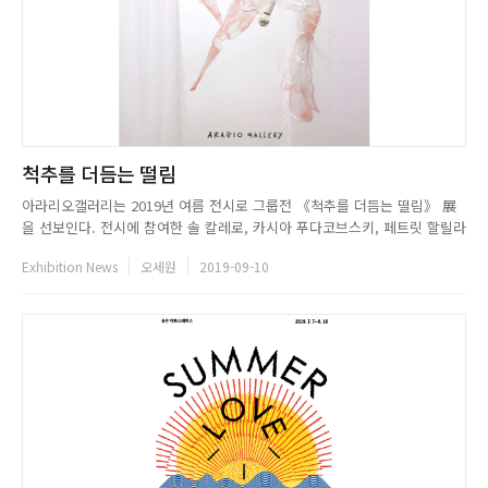
척추를 더듬는 떨림
아라리오갤러리는 2019년 여름 전시로 그룹전 《척추를 더듬는 떨림》 展
을 선보인다. 전시에 참여한 솔 칼레로, 카시아 푸다코브스키, 페트릿 할릴라
이, 조라 만은 독일 베를린과 국제무대에서 활동하고 있는 작가이다. 한국에
Exhibition News
오세원
2019-09-10
서 처음으로 소개하는 이 작가들은 공동체에 대한 개념, 사회적 구조를 과거
의 중요한 역사적 맥락, 재구성된 공간, 망각의 상태와 같은 상황...