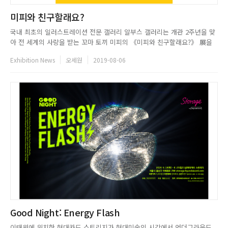
미피와 친구할래요?
국내 최초의 일러스트레이션 전문 갤러리 알부스 갤러리는 개관 2주년을 맞
아 전 세계의 사랑을 받는 꼬마 토끼 미피의 《미피와 친구할래요?》 展을
개최한다. 이번 전시는 미피 그림책의 원화 및 드로잉 60여점, 세계 각국에
Exhibition News
오세원
2019-08-06
서 출간된 미피의 그림책들, 작가 사인이 들어간 실크스크린 35점, 2015년
미피 탄생 60주년을 기념하여 여러 나라의 작가들이 만...
Good Night: Energy Flash
이태원에 위치한 현대카드 스토리지가 현대미술의 시각에서 언더그라운드