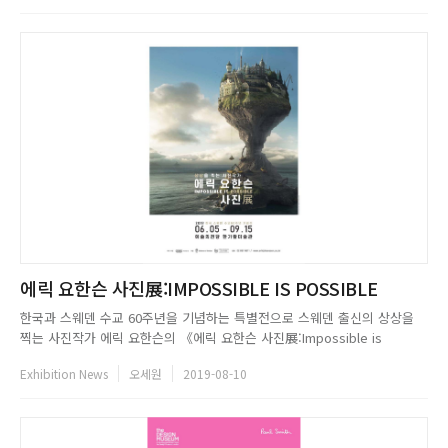
근본적으로 갖고 있는 개념인 일상성과 동시대성에 주목해 국내 팝아트가...
에릭 요한슨 사진展:IMPOSSIBLE IS POSSIBLE
한국과 스웨덴 수교 60주년을 기념하는 특별전으로 스웨덴 출신의 상상을
찍는 사진작가 에릭 요한슨의 《에릭 요한슨 사진展:Impossible is
Possible》이 서울 예술의전당에서 개최한다. 에릭 요한슨은 사진가이자
Exhibition News
오세원
2019-08-10
리터칭 전문가이며 그의 작품은 다른 여타 초현실주의 작가의 작품처럼 단순
한 디지털 기반의 합성 사진이 아니라, 작품의 모든 요소를 ...