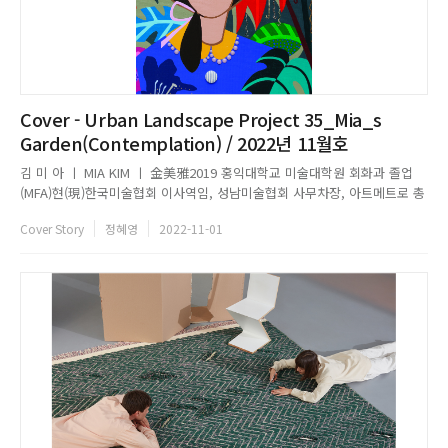
Cover - Urban Landscape Project 35_Mia_s
Garden(Contemplation) / 2022년 11월호
김 미 아 ㅣ MIA KIM ㅣ 金美雅2019 홍익대학교 미술대학원 회화과 졸업
(MFA)현(現)한국미술협회 이사역임, 성남미술협회 사무차장, 아트메트로 총
무, 아시아미술가협회 회원, 한국기독교미술인협회 회원, 분당작가협회 회
Cover Story
정혜영
2022-11-01
원, 할렐루야교회 미술인선교회 총무 外개인전 28회2022 「분당대공원
Bundang Grand Park」展 (서현문화의 집, 성남)...