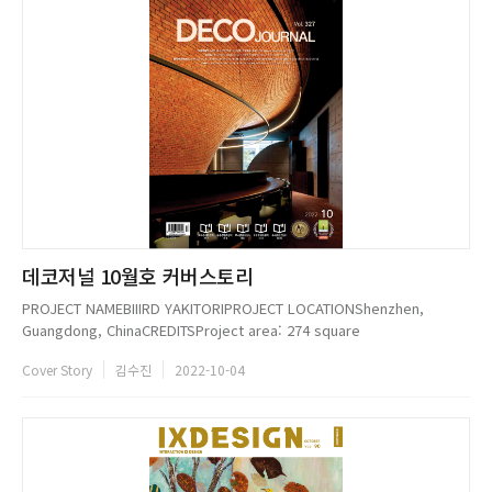
데코저널 10월호 커버스토리
PROJECT NAMEBIIIRD YAKITORIPROJECT LOCATIONShenzhen,
Guangdong, ChinaCREDITSProject area: 274 square
metersCompletion time: June 1, 2022Design company: bigER club
Cover Story
김수진
2022-10-04
designChief designers: Cheuk Chun Yun...