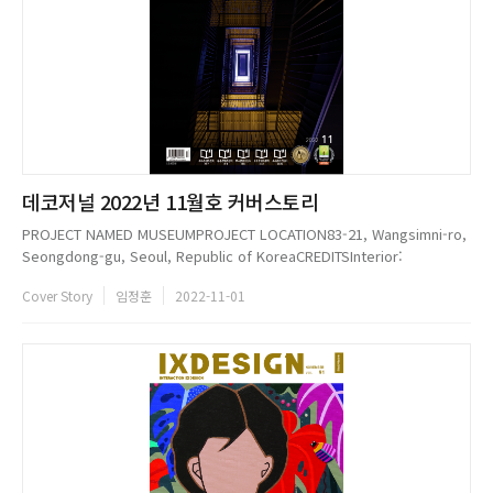
데코저널 2022년 11월호 커버스토리
PROJECT NAMED MUSEUMPROJECT LOCATION83-21, Wangsimni-ro,
Seongdong-gu, Seoul, Republic of KoreaCREDITSInterior:
LABOTORYCreative Director: Kee Min Park, Jin Ho JungArea:
Cover Story
임정훈
2022-11-01
4,056m2Year: 2021Photographer:...