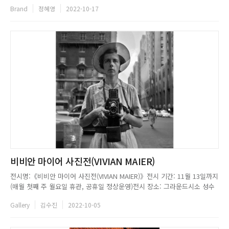
require resistant, versatile chairs with a timeless design such as
Brand
정혜영
2022-10-17
educ...
비비안 마이어 사진전(VIVIAN MAIER)
전시명:《비비안 마이어 사진전(VIVIAN MAIER)》전시 기간: 11월 13일까지
(매월 첫째 주 월요일 휴관, 공휴일 정상운영)전시 장소: 그라운드시소 성수
(서울시 성동구 아차산로17길 49 생각공장 지하1층)전시 시간: 오전 10시부
Gallery
김수진
2022-10-05
터 오후 7시까지 (입장 마감: 오후 6시)문의: 070-4107-7278...