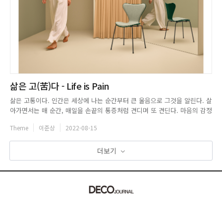
삶은 고(苦)다 - Life is Pain
삶은 고통이다. 인간은 세상에 나는 순간부터 큰 울음으로 그것을 알린다. 살
아가면서는 매 순간, 매일을 손끝의 통증처럼 견디며 또 견딘다. 마음의 감정
도 표면의 거친 껍데기도 고통을 여전하게 만든다. 그렇게 수많은 시간들이
Theme
이준상
2022-08-15
쌓여 고통의 두께를 굳게 만들면 자초한 내 마음의 고통도 두꺼워진다. 그렇
다고 삶이 고통만을 안겨주는 건 아니다. 고통과 고통 사이의 ...
더보기