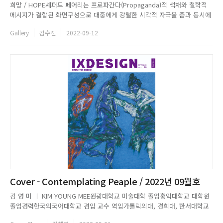
희망 / HOPE셰퍼드 페어리는 프로파간다(Propaganda)적 색채와 철학적
메시지가 결합된 화면구성으로 대중에게 강렬한 시각적 자극을 줌과 동시에
사회의 문제 인식을 제기한다. 1997년부터 2017년까지 제작된 포스터 작업
Gallery
김수진
2022-09-12
은 유명인들의 초상화를 비롯해 평등, 반전, 인권, 환경 등의 주제로 원색의
색감과 단순 명료한 구성을 통해직설적으로 메시지를 전...
Cover - Contemplating Peaple / 2022년 09월호
김 영 미 ㅣ KIM YOUNG MEE원광대학교 미술대학 졸업홍익대학교 대학원
졸업경력한국외국어대학교 겸임 교수 역임가톨릭의대, 경희대, 한서대학교
강사 역임아트페어2022 아시아 호텔아트페어 - 파크하얏트호텔(부산)2022