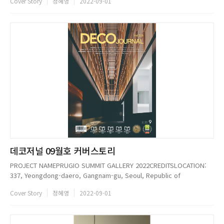
Cover Story
정혜영
2022-09-01
KIAF 제20회 국제아트페어 - COEX(서울)2022 한국화랑미술제 - COEX(서
울), 리서울갤러리(서울)2021 KIAF 제 ...
데코저널 09월호 커버스토리
PROJECT NAMEPRUGIO SUMMIT GALLERY 2022CREDITSLOCATION:
337, Yeongdong-daero, Gangnam-gu, Seoul, Republic of
KoreaDESIGN TEAM: WGNB + mttbPROJECT LEAD: WGNB(Baek Jong
Cover Story
정혜영
2022-09-01
hwan, Shin Jong hyeon)CONSTRUCTION...