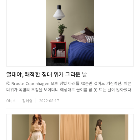
열대야, 쾌적한 침대 위가 그리운 날
Ⓒ Broste Copenhagen 오후 땡볕 아래를 30분만 걸어도 기진맥진. 이른
더위가 폭염의 조짐을 보이더니 예상대로 올여름 잠 못 드는 날이 많아졌다.
2009년 재정립한 기상청의 열대야(熱帶夜, Tropical Night) 기준은 오후 6
Objet
정혜영
2022-08-17
시부터 다음 날 오전 9시까지 25℃ 이상의 최저기온을 기록한 밤을 말한다.
최저기온이 30℃ 이상인 경우 초...