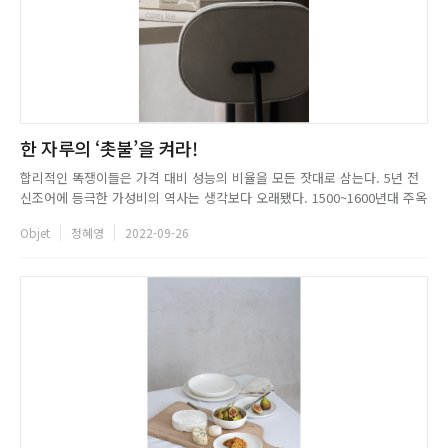
한 자루의 ‘촛불’을 켜라!
합리적인 똑쟁이들은 가격 대비 성능의 비율을 모든 잣대로 삼는다. 5년 전
신조어에 등극한 가성비의 역사는 생각보다 오래됐다. 1500~1600년대 주옥
같은 작품을 남긴 영국의 시인 조지 허버트(George Herbert)는 자신의 작
Objet
정혜영
2022-09-26
품에서 Not worth the candle이라는 문장을 사용했다. 돈 들일 가치가 없
는, 가성비가 나쁨을 뜻하는 문장에서 ...