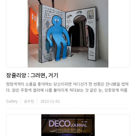
장줄리앙 : 그러면, 거기
형형색색의 소품을 좋아하는 당신이라면 어디선가 한 번쯤은 만나봤을 법하
다. 맑은 주황색 컬러에 나를 뚫어지게 쳐다보는 것 같은 눈, 앙증맞게 혀를
내민 얼굴 모양, 숯 검댕이 눈썹과 콧수염. 이쯤에서 떠오르는 이미지가 있다
Gallery
김수진
2022-11-02
면, 맞다. 바로 그의 작품이다. 단순한 그림체와 화려한 컬러감을 뽐내는 장
줄리앙(JEAN JULLIEN)의 작품이 담긴 컵, 접시, ...