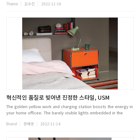
Theme
김수진
2022-11-16
혁신적인 품질로 빚어낸 진정한 스타일, USM
The golden yellow work and charging station boosts the energy in
your home officee. The barely visible lights embedded in the
tubes infuse warm light into your everyday life. USB chargers
Brand
정혜영
2022-11-14
ensure that ...