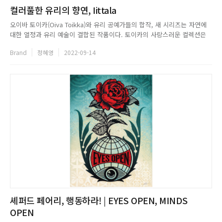
컬러풀한 유리의 향연, Iittala
오이바 토이카(Oiva Toikka)와 유리 공예가들의 합작, 새 시리즈는 자연에
대한 열정과 유리 예술이 결합된 작품이다. 토이카의 사랑스러운 컬렉션은
새의 통통한 몸을 보여주기 위해 투명한 비(雨)의 색깔을 나타내는 유리를
Brand
정혜영
2022-09-14
사용했다. 납작한 꼬리와 물방울을 연상케 하는 머리는 몸통과 대조적인 어
두운 유리로 만들었다.Design by Klaus Haapa...
셰퍼드 페어리, 행동하라! | EYES OPEN, MINDS
OPEN