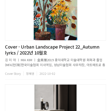
Cover - Urban Landscape Project 22_Autumn
lyrics / 2022년 10월호
김 미 아 ㅣ MIA KIM ㅣ 金美雅2019 홍익대학교 미술대학원 회화과 졸업
(MFA)현(現)한국미술협회 이사역임, 성남미술협회 사무차장, 아트메트로 총
무, 아시아미술가협회 회원,한국기독교미술인협회 회원, 분당작가협회 회원,
Cover Story
정혜영
2022-10-02
할렐루야교회 미술인선교회 총무 外개인전 28회2022 「분당대공원
Bundang Grand Park」展 (서현문화의 집, 성남)2...