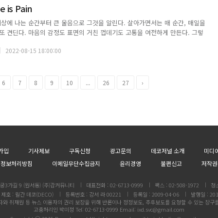
 is Pain
세상에 나는 순간부터 큰 울음으로 그것을 알린다. 살아가면서는 매 순간, 매일을
또 견딘다. 마음의 감정도 표면의 거친 껍데기도 고통을 여전하게 만든다. 그렇
 고통의 두께를 굳게 만들면 자초한 내 마음의 고통도 두꺼워진다. 그렇다고 삶
2022-08-15 18:00:00
아니다. 고통과 고통 사이의 ...
6
7
8
9
10
...
26
27
›
가입
기사제보
구독신청
광고문의
데코저널 소개
미디
인정보처리방침
이메일무단수집금지
윤리경영
불편신고
저작권
3가길 9 (원서동) (주)감커뮤니티
대표전화 : 02-6713-0999
팩스 : 02-508-1972
청
제호 : 월간 데코(DECO)
등록번호 : 강서 라 00221
등록일 : 2009-04-06
발행일 : 201
와 취재원 등 뉴스 이용자의 권리 보장을 위해 반론이나 정정보도, 추후보도를 요청할 수 있는 창구
고충처리인 박미정 Tel: 02-6713-0999 Email: ixd.svc@gmail.com