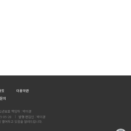
어킷
이용약관
문의
소년보호 책임자 : 박미경
5-05-28
발행·편집인 : 박미경
를 열어두고 있음을 알려드립니다.