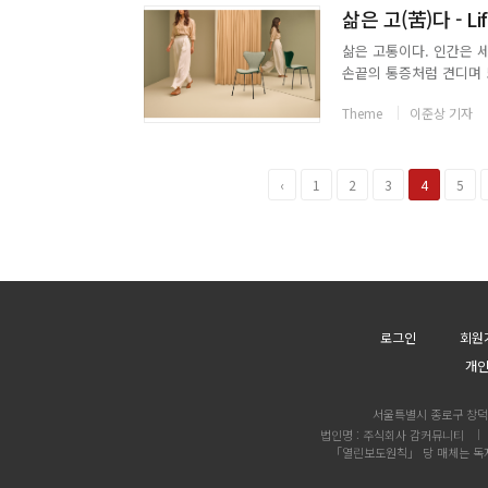
삶은 고(苦)다 - Life
삶은 고통이다. 인간은 
손끝의 통증처럼 견디며 
게 수많은 시간들이 쌓여
Theme
이준상 기자
이 고통만을 안겨주는 건 
‹
1
2
3
4
5
로그인
회원
개
서울특별시 종로구 창덕궁
법인명 : 주식회사 감커뮤니티
「열린보도원칙」 당 매체는 독자