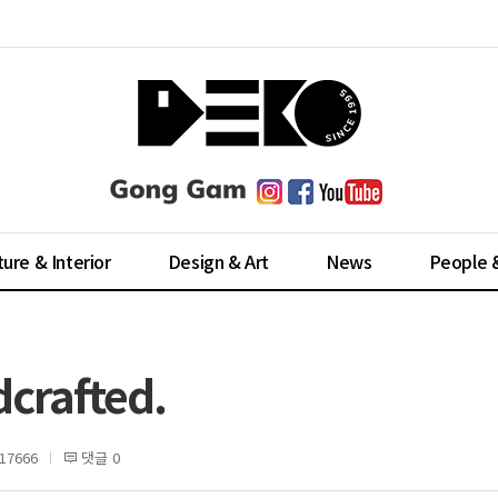
ture & Interior
Design & Art
News
People 
dcrafted.
7666
댓글 0