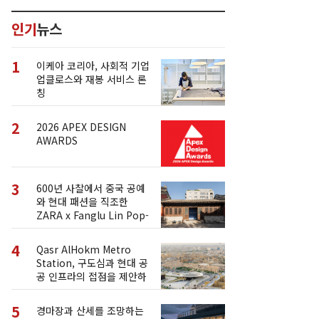
인기
뉴스
1
이케아 코리아, 사회적 기업
업클로스와 재봉 서비스 론
칭
2
2026 APEX DESIGN
AWARDS
3
600년 사찰에서 중국 공예
와 현대 패션을 직조한
ZARA x Fanglu Lin Pop-
Up
4
Qasr AlHokm Metro
Station, 구도심과 현대 공
공 인프라의 접점을 제안하
다
5
경마장과 산세를 조망하는