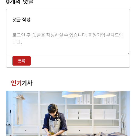
0
개의 댓글
댓글 작성
댓
글
내
용
등록
입
력
댓
인기
기사
글
정
렬