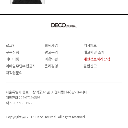
SANGHYEOK LEE
로그인
회원가입
기사제보
구독신청
광고문의
데코저널 소개
미디어킷
이용약관
개인정보처리방침
이메일무단수집금지
윤리경영
불편신고
저작권문의
서울특별시 종로구 창덕궁3가길 9 (원서동) (주)감커뮤니티
대표전화 : 02-6713-0999
팩스 : 02-508-1972
Copyright @ 2015 Deco Journal. All rights reserved.