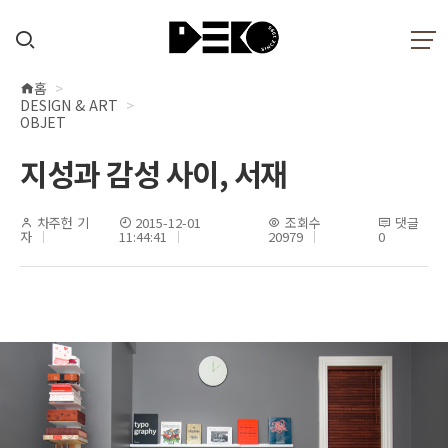
홈
현
DESIGN & ART
재
OBJET
위
지성과 감성 사이, 서재
치
차주헌 기
2015-12-01
조회수
댓글
자
11:44:41
20979
0