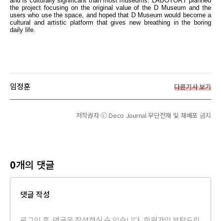
and is culturally significant than most museums. LABOTORY planned
the project focusing on the original value of the D Museum and the
users who use the space, and hoped that D Museum would become a
cultural and artistic platform that gives new breathing in the boring
daily life.
임정훈
다른기사 보기
저작권자 ⓒ Deco Journal 무단전재 및 재배포 금지
0
개의 댓글
댓글 작성
댓