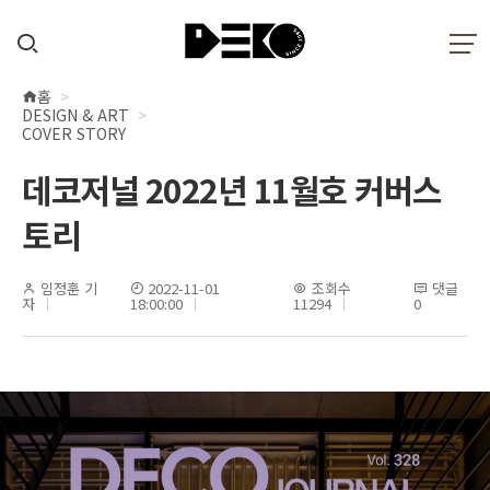
홈
현
DESIGN & ART
재
COVER STORY
위
데코저널 2022년 11월호 커버스
치
토리
임정훈 기
2022-11-01
조회수
댓글
자
18:00:00
11294
0