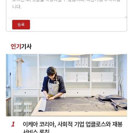
글
내
용
등록
입
력
댓
인기
기사
글
정
렬
1
이케아 코리아, 사회적 기업 업클로스와 재봉
서비스 론칭