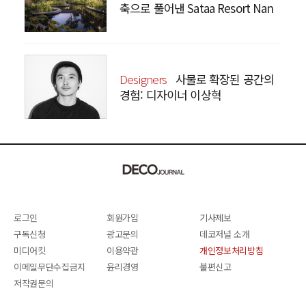
축으로 풀어낸 Sataa Resort Nan
Designers
사물로 확장된 공간의
경험: 디자이너 이상혁
SANGHYEOK LEE
로그인
회원가입
기사제보
구독신청
광고문의
데코저널 소개
미디어킷
이용약관
개인정보처리방침
이메일무단수집금지
윤리경영
불편신고
저작권문의