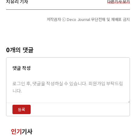
지유리 기자
다른기사 보기
저작권자 ⓒ Deco Journal 무단전재 및 재배포 금지
0
개의 댓글
댓글 작성
댓
글
내
용
등록
입
력
댓
인기
기사