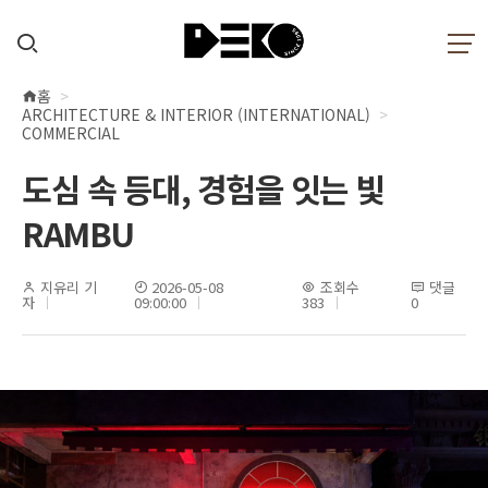
홈
현
ARCHITECTURE & INTERIOR (INTERNATIONAL)
재
COMMERCIAL
위
도심 속 등대, 경험을 잇는 빛
치
RAMBU
지유리 기
2026-05-08
조회수
댓글
자
09:00:00
383
0