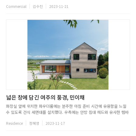
자연과 사람 등 다방면(多方面)으로 소통이 이어지는 현장으로 우리에게 다
Commercial
김수진
2023-11-21
가온다.WEB. one-aftr.comEMAIL. info@one-aftr.comTEL. 02-2264-
4500INSTAGRAM. @o...
넓은 창에 담긴 여주의 풍경, 민이채
화장실 앞에 위치한 파우더룸에는 분주한 아침 준비 시간에 유용함을 느낄
수 있도록 건식 세면대를 설치했다. 우측에는 안방 침대 헤드와 유사한 템바
보드를 시공하고, 세면대가 외부에 노출되지 않도록 불투명한 모루유리를 두
Residence
정혜영
2023-11-17
어 정리했다. 샤워부스의 안쪽에는 포인트 타일을 배치해 군더더기 없이 깔
끔함을 살렸다. 2층으로 올라가는 계단은 전형적인 계단 폭을 넘는 복도...