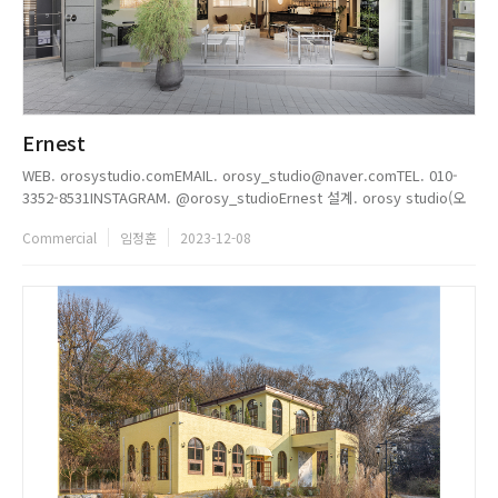
Ernest
WEB. orosystudio.comEMAIL. orosy_studio@naver.comTEL. 010-
3352-8531INSTAGRAM. @orosy_studioErnest 설계. orosy studio(오
롯이스튜디오)시공. orosy studio(오롯이스튜디오)위치. 서울 중구 동호로
Commercial
임정훈
2023-12-08
218 세움빌딩 1층 어니스트면적. 148.5 ｍ규모. 45평 1층마...