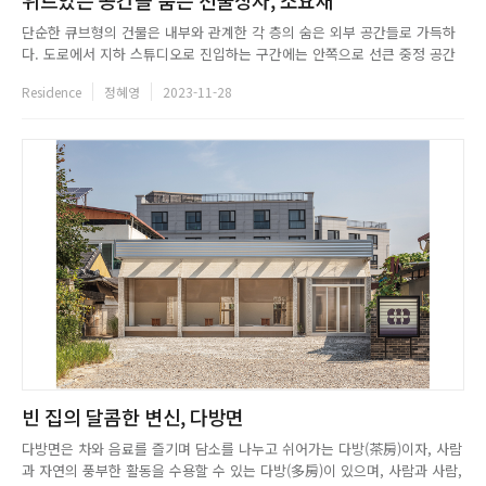
단순한 큐브형의 건물은 내부와 관계한 각 층의 숨은 외부 공간들로 가득하
다. 도로에서 지하 스튜디오로 진입하는 구간에는 안쪽으로 선큰 중정 공간
이 자리하고, 이 중정 공간은 1층 스튜디오의 후면 테라스와 원형 계단을 통
Residence
정혜영
2023-11-28
해 연계된다. 또한 1층 스튜디오의 앞마당에서 단독주택인 2층으로 연결되
는 현관이 상호 교차하며, 주택의 3층에는 남측 면으로 거실과 연계된...
빈 집의 달콤한 변신, 다방면
다방면은 차와 음료를 즐기며 담소를 나누고 쉬어가는 다방(茶房)이자, 사람
과 자연의 풍부한 활동을 수용할 수 있는 다방(多房)이 있으며, 사람과 사람,