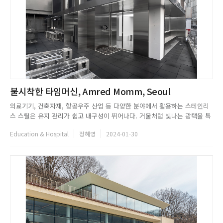
불시착한 타임머신, Amred Momm, Seoul
의료기기, 건축자재, 항공우주 산업 등 다양한 분야에서 활용하는 스테인리
스 스틸은 유지 관리가 쉽고 내구성이 뛰어나다. 거울처럼 빛나는 광택을 특
징으로 입체감을 강화하고 경계를 허물어 공간감을 확장하는 기특한 소재다.
Education & Hospital
정혜영
2024-01-30
최근 스테인리스로 콘셉트추얼한 무드의 화룡점정(畵龍點睛)을 찍은 새로운
공간이 등장했다. GGJH만의 독창적인 미감으로 탄생한 AMRED M...