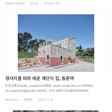
Hotel & Resort
김수진
2024-01-09
의 천천한 시간이 쌓이며 한옥에는 느리고 여유로운 아름다움이 빛을 발한
다.서촌의 복잡한 골목 중에서도 가장 비밀스러운 자하문로 끝에 위치한 ...
경사지를 따라 세운 계단식 집, 동촌댁
수상건축(studio_suspicion)WEB. www.suspicion.co.krEMAIL.
st.suspicion@gmail.comTEL. 070-4204-4218INSTAGRAM.
@studio_suspicion...
Residence
정혜영
2023-12-26