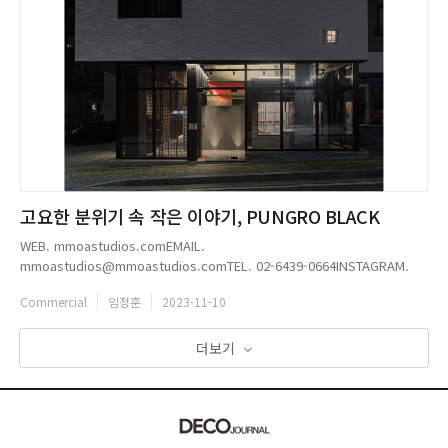
고요한 분위기 속 작은 이야기, PUNGRO BLACK
WEB. mmoastudios.comEMAIL.
mmoastudios@mmoastudios.comTEL. 02-6439-0664INSTAGRAM.
@mmoa.studiosPUNGRO BLACK 설계. MMOA STUDIOS시공.
Commercial
임정훈
2023-11-10
SPACECORE위치. 충남 천안시 서북구 불당29길 7-8 1층면적. 152 m2규
모. 단층마감재. - 바닥: 타일 및 전돌- ...
더보기