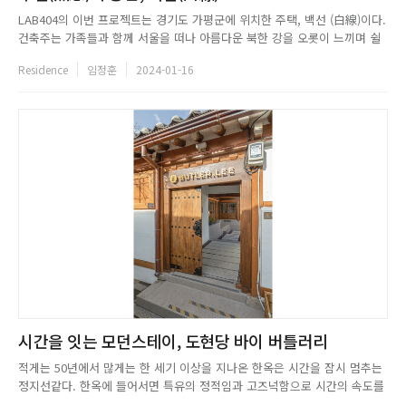
LAB404의 이번 프로젝트는 경기도 가평군에 위치한 주택, 백선 (白線)이다.
건축주는 가족들과 함께 서울을 떠나 아름다운 북한 강을 오롯이 느끼며 쉴
수 있는 세컨드하우스를 필요로 했다. 스튜 디오가 제안한 6가지의 디자인
Residence
임정훈
2024-01-16
안 중에 건축주는 어디서든 북한강 을 눈에 담아낼 수 있는 디자인 안을 선택
했다. 집의 3면이 유리로 구성되어 프라이버시에 취약했지...
시간을 잇는 모던스테이, 도현당 바이 버틀러리
적게는 50년에서 많게는 한 세기 이상을 지나온 한옥은 시간을 잠시 멈추는
정지선같다. 한옥에 들어서면 특유의 정적임과 고즈넉함으로 시간의 속도를
잠시 늦추고, 가속화된 일상의 브레이크를 잡아준다. 그렇게 머무르는 이들