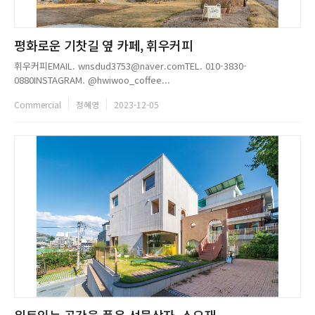
평화로운 기찻길 옆 카페, 휘우커피
휘우커피EMAIL. wnsdud3753@naver.comTEL. 010-3830-
0880INSTAGRAM. @hwiwoo_coffee...
Commercial
정혜영
2023-12-05
위트있는 공간을 품은 선물상자, 소요재