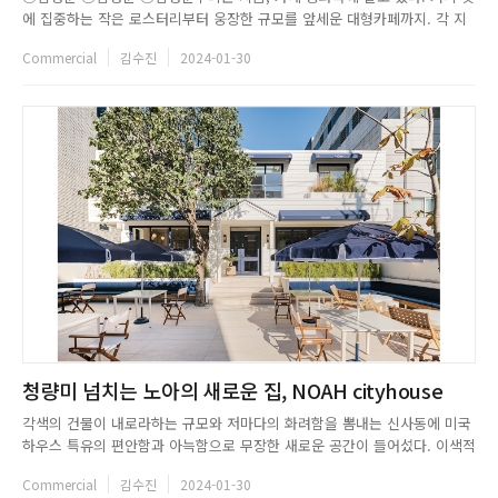
에 집중하는 작은 로스터리부터 웅장한 규모를 앞세운 대형카페까지. 각 지
역을 대표하는 유명한 카페가 하나씩은 있을 정도이니, 카페 공화국이라는
Commercial
김수진
2024-01-30
단어가 딱 들어맞는다. 수없이 많은 카페만큼이나 그곳을 방문하는 이유도
수십 수백 개다. 진하고 깊게 내려진 커피를 찾아서 떠나거나, 잘...
청량미 넘치는 노아의 새로운 집, NOAH cityhouse
각색의 건물이 내로라하는 규모와 저마다의 화려함을 뽐내는 신사동에 미국
하우스 특유의 편안함과 아늑함으로 무장한 새로운 공간이 들어섰다. 이색적
인 2층 구조의 싱글 하우스, 진파랑과 순백의 화이트가 어우러진 청량한 컬
Commercial
김수진
2024-01-30
러테마, 마당의 나무 사이로 퍼지는 따스한 햇빛과 물결치는 그림자는 주변