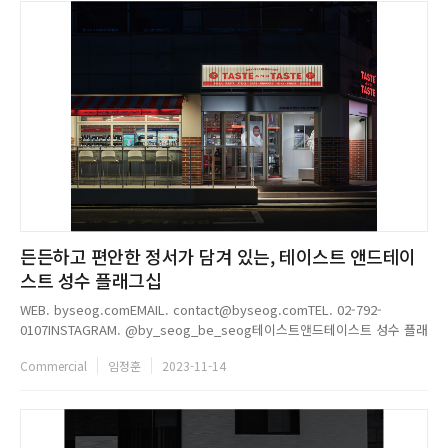
든든하고 편안한 정서가 담겨 있는, 테이스트 앤드테이
스트 성수 플래그십
WEB. byseog.comEMAIL. contact@byseog.comTEL. 02-792-
0107INSTAGRAM. @by_seog_be_seog테이스트앤드테이스트 성수 플래
그십 (Taste and Taste Seongsu Flagship) 설계. 바이석비석(BY SEOG
Commercial
임정훈
2023-11-14
BE SEOG)디자인팀. 김미영, 장서희시공. 아이디스튜디오(ID Studio)위...