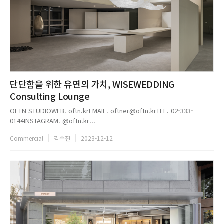
단단함을 위한 유연의 가치, WISEWEDDING
Consulting Lounge
OFTN STUDIOWEB. oftn.krEMAIL. oftner@oftn.krTEL. 02-333-
0144INSTAGRAM. @oftn.kr...
Commercial
김수진
2023-12-12