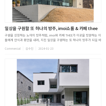
일상을 구원할 또 하나의 방주, imoi쇼룸 & 카페 thee
구원을 상징하는 노아의 방주처럼, imoi와 카페 THEE가 이곳을 방문하는 이
들에게 안식과 평안을 내려, 지친 일상을 구원하는 또 하나의 방주가 되길 바
란다.WEB. aliveus.netEMAIL. architecture@aliveus.netTEL. +82 2-
Commercial
김수진
2024-01-23
549-5012INSTAGRAM. @aliveus__...