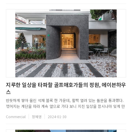
공기를 환기시키고, 혼잡한 거리에 여유를 한 방울 떨어뜨린다.노아의 ...
지루한 일상을 타파할 골프애호가들의 정원, 에이븐하우
스
반듯하게 쌓아 올린 석재 블록 한 가운데, 활짝 열려 있는 돌문을 통과했다.
꺾어지는 계단을 따라 계속 앞으로 가다 보니 지친 일상을 잠시나마 잊게 만
드는 아기자기한 풍경이 눈앞에 펼쳐졌다.지하층을 제외한 에이븐하우스의
Commercial
정혜영
2024-01-30
모든 공간은 통창으로 이뤄졌다. 내외부의 경계를 흐려 공간을 더욱 쾌적하
게 만들고, 아기자기하게 가꿔놓은 정원 뷰를 시야 가득 즐길 수 있...