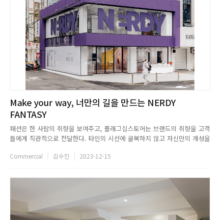
Make your way, 너만의 길을 만드는 NERDY
FANTASY
패션은 한 사람의 취향을 보여주고, 플래그십스토어는 브랜드의 취향을 고객
들에게 직관적으로 전달한다. 타인의 시선에 굴복하지 않고 자신만의 개성을
당당하게 표현하자고 외치는 널디인 만큼, 이번 널디 판타지를 통해 단순 소
Commercial
김수진
2023-12-15
비를 위한 정형화된 스토어가 아닌 새로운 경험을 이끌어내며 브랜드를 뇌리
에 깊이 새긴다.WEB. thesalt-studio.comEMAIL....