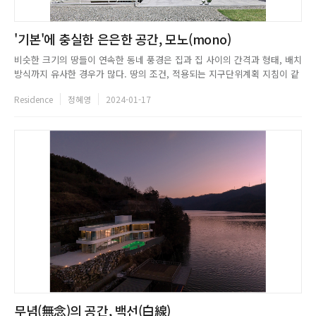
'기본'에 충실한 은은한 공간, 모노(mono)
비슷한 크기의 땅들이 연속한 동네 풍경은 집과 집 사이의 간격과 형태, 배치
방식까지 유사한 경우가 많다. 땅의 조건, 적용되는 지구단위계획 지침이 같
기 때문이다. 모노(mono)의 필지는 70~80평 내외 면적을 이루고 도로 폭까
Residence
정혜영
2024-01-17
지 균일화 된 신도시 주택지역이다. 이런 제한된 환경에서 기본에 충실한 단
독주택을 짓는다는 것은 간단한 문제가 아니다. 나우랩은...
무념(無念)의 공간, 백선(白線)