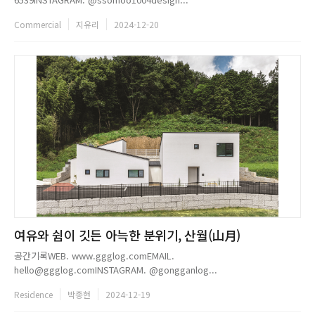
Commercial
지유리
2024-12-20
여유와 쉼이 깃든 아늑한 분위기, 산월(山月)
공간기록WEB. www.ggglog.comEMAIL.
hello@ggglog.comINSTAGRAM. @gongganlog...
Residence
박종현
2024-12-19