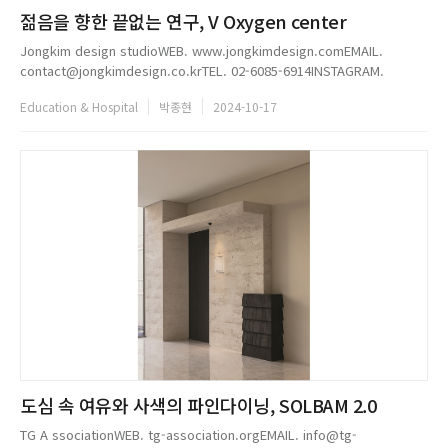
젊음을 향한 끝없는 연구, V Oxygen center
Jongkim design studioWEB. www.jongkimdesign.comEMAIL.
contact@jongkimdesign.co.krTEL. 02-6085-6914INSTAGRAM.
@jongkim_...
Education & Hospital
박종현
2024-10-17
도심 속 여유와 사색의 파인다이닝, SOLBAM 2.0
TG A ssociationWEB. tg-association.orgEMAIL. info@tg-