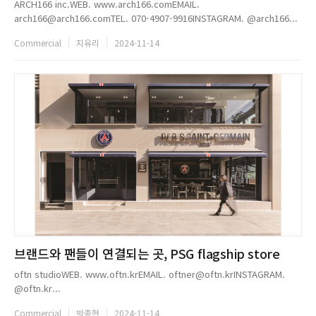
ARCH166 inc.WEB. www.arch166.comEMAIL.
arch166@arch166.comTEL. 070-4907-9916INSTAGRAM. @arch166...
Commercial
지유리
2024-11-14
브랜드와 팬들이 연결되는 곳, PSG flagship store
oftn studioWEB. www.oftn.krEMAIL. oftner@oftn.krINSTAGRAM.
@oftn.kr...
Commercial
박종현
2024-11-14