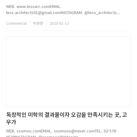
WEB. www.lessarc.comEMAIL.
less.architects01@gmail.comINSTAGRAM. @less_architects...
Commercial
박종현
2025-01-13
독창적인 미학의 결과물이자 오감을 만족시키는 곳, 고
우가
WEB. ssomoo.comEMAIL. ssomooo@naver.comTEL. 02-576-
6539INSTAGRAM. @ssomoo1004design...