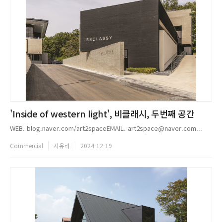
'Inside of western light', 비클래시, 두번째 공간
WEB. blog.naver.com/art2spaceEMAIL. art2space@naver.com...
Commercial
지유리
2024-12-19