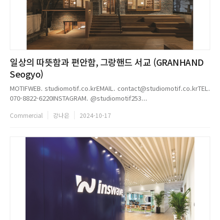
일상의 따뜻함과 편안함, 그랑핸드 서교 (GRANHAND
Seogyo)
MOTIFWEB. studiomotif.co.krEMAIL. contact@studiomotif.co.krTEL.
070-8822-6220INSTAGRAM. @studiomotif253...
Commercial
강나은
2024-10-17