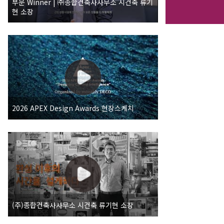
부문 Winner | ㈜종합건축사사무소 시건축 류기
현 소장
2026 APEX Design Awards 현장스케치
(주)종합건축사사무소 시건축 류기현 소장