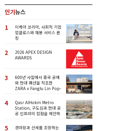
인기
뉴스
1
이케아 코리아, 사회적 기업
업클로스와 재봉 서비스 론
칭
2
2026 APEX DESIGN
AWARDS
3
600년 사찰에서 중국 공예
와 현대 패션을 직조한
ZARA x Fanglu Lin Pop-
Up
4
Qasr AlHokm Metro
Station, 구도심과 현대 공
공 인프라의 접점을 제안하
다
5
경마장과 산세를 조망하는