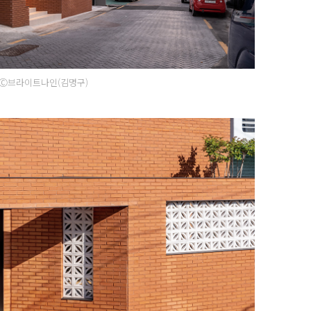
Ⓒ브라이트나인(김명구)