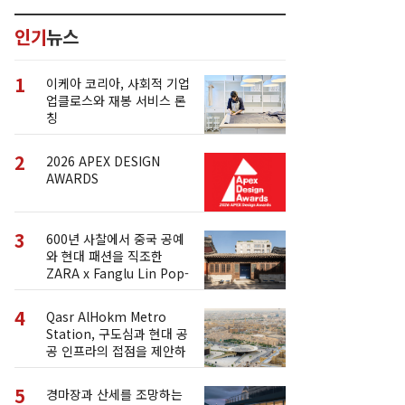
인기
뉴스
1
이케아 코리아, 사회적 기업
업클로스와 재봉 서비스 론
칭
2
2026 APEX DESIGN
AWARDS
3
600년 사찰에서 중국 공예
와 현대 패션을 직조한
ZARA x Fanglu Lin Pop-
Up
4
Qasr AlHokm Metro
Station, 구도심과 현대 공
공 인프라의 접점을 제안하
다
5
경마장과 산세를 조망하는