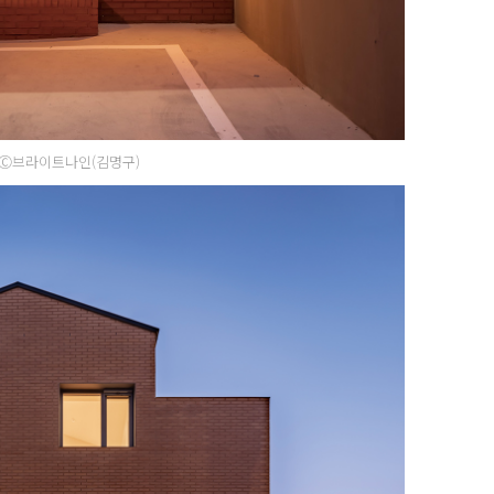
Ⓒ브라이트나인(김명구)