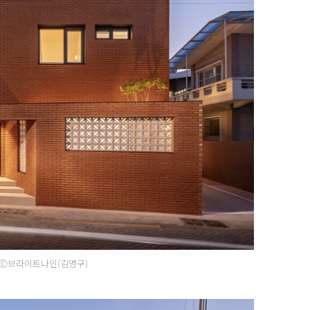
Ⓒ브라이트나인(김명구)