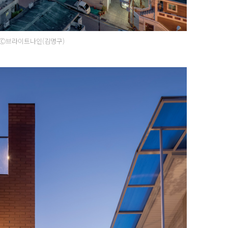
Ⓒ브라이트나인(김명구)