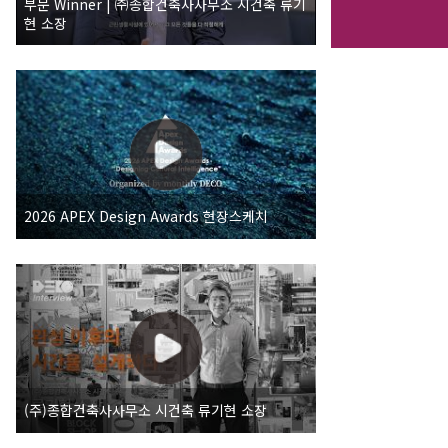
부문 Winner | ㈜종합건축사사무소 시건축 류기
현 소장
2026 APEX Design Awards 현장스케치
(주)종합건축사사무소 시건축 류기현 소장