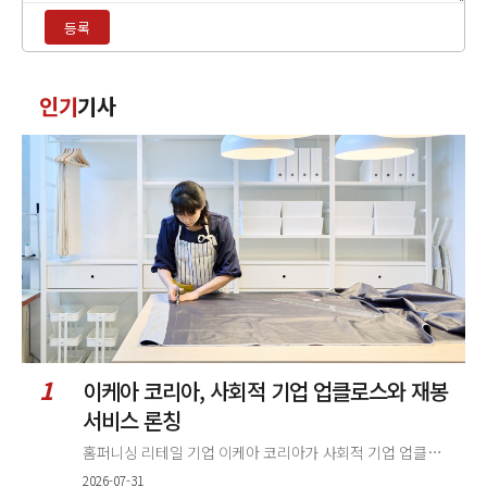
용
등록
입
력
댓
인기
기사
글
정
렬
1
이케아 코리아, 사회적 기업 업클로스와 재봉
서비스 론칭
홈퍼니싱 리테일 기업 이케아 코리아가 사회적 기업 업클로스(Upcloth)와 협력해 재봉 서비스를 선보인다. 이번 협업은 이케
2026-07-31