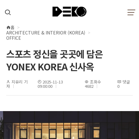
홈
현
ARCHITECTURE & INTERIOR (KOREA)
재
OFFICE
위
스포츠 정신을 곳곳에 담은
치
YONEX KOREA 신사옥
지유리 기
2025-11-13
조회수
댓글
자
09:00:00
4682
0