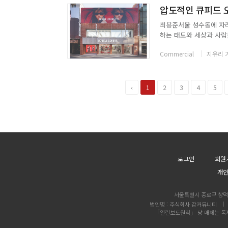
압도적인 큐피드 오
최용준서울 성수동에 자리
하는 태도와 세상과 사람
코브스튜디오는 공간의 콘
Commercial
지유리 
이 교차하는 감정과 인식의
‹
1
2
3
4
5
로그인
회원
개
서울특별시 종로구 창덕궁
법인명 : 주식회사 감커뮤니티
「열린보도원칙」 당 매체는 독자