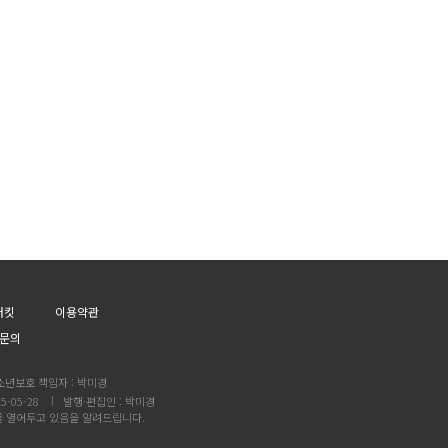
어킷
이용약관
문의
소년보호 책임자 : 박미경
5-05-28
발행·편집인 : 박미경
를 열어두고 있음을 알려드립니다.