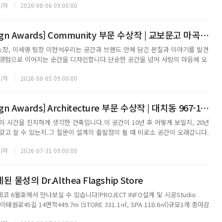
기자
2026-08-06 09:00:00
밀리오피스 청담센터 프로젝트(이하신한은행 ...
[2026 APEX Design Awards] Community 부문 수상작 | 교보문고 마곡 | U.lab
 소장, 이세영 팀장 이현석우리는 공간과 브랜드 안에 담긴 본질과 이야기를 발견
경험으로 이어지는 순간을 디자인합니다.단순한 공간을 넘어 사람의 마음에 오
이를 더하는 가치를 만들어가는 것이U.lab의 디자인 철학입니다.- 디자이너 김종
기자
2026-08-05 09:00:00
를 통해서점의 경험과 가치를 재...
[2026 APEX Design Awards] Architecture 부문 수상작 | 대치동 967-12 | (주)종합건축사사무소 시건축
의 시간을 진지하게 생각한 건축입니다.이 공간이 10년 후 어떻게 보일지, 20년
갖고 살 수 있는지.그 질문이 설계의 출발점이 될 때 비로소 공간이 오래갑니다.
 제약을 설계 전략으로 전환하며리모델링 건축의 가능성을 확장한 프로젝트대치
기자
2026-07-31 09:00:00
물의 한계를 새로운 가능성...
물성의 Dr.Althea Flagship Store
 6월호에서 만나보실 수 있습니다!PROJECT INFO설계 및 시공Studio
태원로45길 14면적449.7m (STORE 331.1㎡, SPA 118.6㎡)규모1개 층마감
 불투명아크릴천장. 수성페인트, 바리솔바닥. 글라스테라조, 원목마루완공 연도