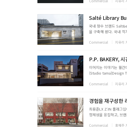
Commercial
지유리 
2025사진김동규...
Salté Library
국내 향수 브랜드 Salt&
을 구축해 왔다. 국내 
는 텍스트 또한 각기 다
Commercial
지유리 
철학을 공간으로 확장한 프
P.P. BAKERY,
이어지는 이야기는 월간데코
(Studio tama)De
재벽체. 페인트천장. 페인
Commercial
지유리 
경험을 재구성한 리뉴
최용준LX Z:IN 플래그
정체성을 응집하고, 브랜
를 맡은 오픈스튜디오는 
Commercial
홍혜주 
관통하는 콘셉트는 라이프 스