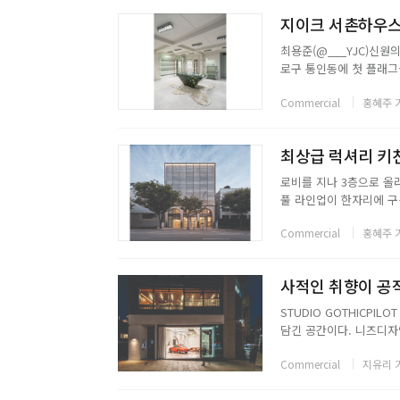
지이크 서촌하우스
최용준(@___YJC)신원의
로구 통인동에 첫 플래그
성과 브랜드 헤리티지를 접
Commercial
홍혜주 
했다. 이 콘셉트는 브랜드
최상급 럭셔리 키친
로비를 지나 3층으로 올라
풀 라인업이 한자리에 구성
특유의 감성과 섬세함이 
Commercial
홍혜주 
어올린다.SKM Architec
사적인 취향이 공적인
STUDIO GOTHICPI
담긴 공간이다. 니즈디자
이언트 개인의 취향이 더해
Commercial
지유리 
적인 경험으로 확장되는 공