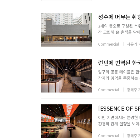
성수에 머무는 취향,
3개의 층으로 구성된 스
간 고민해 온 흔적을 담
소와 클래식하고 전통적
Commercial
지유리 
며, 모듈 가구를 활용해 
런던에 번역된 한국
입구의 공동 테이블은 한
각자의 영역을 존중하는 
조명 오브제를 설치해 전
Commercial
홍혜주 
처 디테일은 공간에 리듬과
[ESSENCE OF
이번 지면에서는 분명한 
환경의 관계 설정을 보여주는
통의 미감을 바탕으로 공
Commercial
홍혜주 
트한 면적 안에서 기능적 