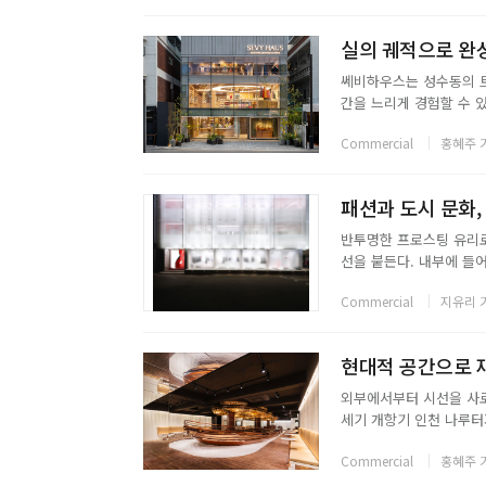
실의 궤적으로 완성된
쎄비하우스는 성수동의 트
간을 느리게 경험할 수 
자재스토어, 3층 팝업갤
Commercial
홍혜주 
한 실의 색감과 촉감을 체
패션과 도시 문화,
반투명한 프로스팅 유리로
선을 붙든다. 내부에 들
장 로비를 연상시키는 이
Commercial
지유리 
대처럼 작동한다. 1층은 
현대적 공간으로 
외부에서부터 시선을 사로
세기 개항기 인천 나루터
기획되었다.공간 디자인을
Commercial
홍혜주 
설정하고, 개항 시대의 색