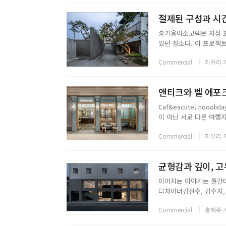
절제된 구성과 시간
홍기웅이소고택은 지상 3
있던 장소다. 이 프로젝
발했다. 이소고택의 진입
Commercial
지유리 
적인설계 요소로 작동한다.
앤티크와 벨 에포크,
Caf&eacute; hoo
이 아닌 서로 다른 여행
hoooliday는 반복되
Commercial
지유리 
잎 클로버에서 출발한 모
이어지는 이야기는 월간데코
디자이너김진수, 김수지,
연도2025사진최용준...
Commercial
홍혜주 