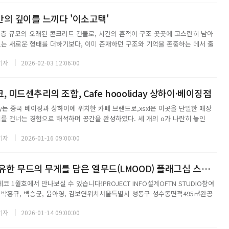
의 깊이를 느끼다 '이소고택'
층 규모의 오래된 콘크리트 건물로, 시간의 흔적이 구조 곳곳에 고스란히 남아
트는 새로운 형태를 더하기보다, 이미 존재하던 구조와 기억을 존중하는 데서 출
 동선은 단순한 이동 경로를 넘어, 공간의 성격을 가장 먼저 체감하게 하는 핵심
기자
2026-02-03 12:06:00
 대지 전면에 세워진 높은 담장...
 미드센추리의 조합, Cafe hoooliday 상하이·베이징점
oliday는 중국 베이징과 상하이에 위치한 카페 브랜드로,xsxl은 이곳을 단일한 매장
지를 건너는 경험으로 해석하며 공간을 완성하였다. 세 개의 o가 나란히 놓인
는 일상에서 잠시 숨을 고르고, 시선과 마음을 머무르게 하는 여백을 상징한다. 세
기자
2026-01-16 09:00:00
티프는 행운이라...
균형감과 깊이, 고유한 무드의 무게를 담은 엘무드(LMOOD) 플래그십 스토어
 1월호에서 만나보실 수 있습니다!PROJECT INFO설계OFTN STUDIO참여
 박홍규, 백승균, 윤아영, 김보연위치서울특별시 성동구 성수동면적495㎡완공
기자
2026-01-14 09:00:00