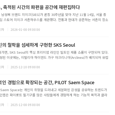
, 축적된 시간의 파편을 공간에 재편집하다
 남성복 브랜드 지이크(SIEG)가 론칭 30주년을 맞아 지난 11월 14일, 서울 종
십 스토어 지이크 서촌하우스를 개관했다. 전통과 현대가 공존하는 서촌의 장소
점으로 삼아, 코브스튜디오는 전체 콘셉트를 타임 패치(TIME PATCH)로 설정
기자
2026-01-08 09:00:00
에 축적된 시간의...
의 철학을 섬세하게 구현한 SKS Seoul
가면, SKS Seoul의 핵심 프리미엄 라인인 빌트인 제품 쇼룸이 구현되어 있다.
된 이곳에는, 이탈리아 하이엔드 가구 아크리니아(Arclinea)가 배치되어 유럽
더해졌다. 넥서스 키친의 매트한 질감은 공간의 품격을 부드럽지만 힘 있게 끌
기자
2025-12-10 09:00:00
ts는 아치형...
 경험으로 확장되는 공간, PILOT Saem Space
LOT Saem Space는 개인의 취향을 드러내고 세분화된 감성을 공유하는 트렌드가
인랩은 파이롯트 필기구를 많은 사람들에게 경험하게 하는 기능적 목적과 클라
진 공간을 기획하였다. 이에Second House라는 콘셉트로 사적인 취향이 공
기자
2025-12-08 09:00:00
간을 완성하였다. 1...