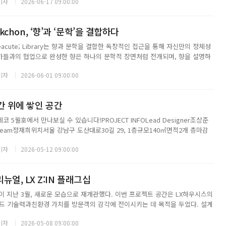
기자
2026-06-17 09:00:00
 Bukchon, ‘향’과 ‘문학’을 결합하다
eacute; Library는 향과 문학을 결합한 독창적인 접근을 통해 자신만의 정체성
작가들과의 협업으로 완성한 향은 하나의 문학적 장면처럼 전개되며, 향을 설명하
른 문체와 감성을 통해 브랜드의 깊이를 더한다. 솔테라이브러리 북촌은 이러한
기자
2026-06-01 09:00:00
로젝트다. 설계를 맡...
 시간 위에 쌓인 공간
 5월호에서 만나보실 수 있습니다!PROJECT INFOLead Designer조상준
sign Team정재희위치서울 강남구 도산대로30길 29, 1층규모140㎡면적2개 층마감
트바닥. 데크 위 페인트(1층), 강마루(2층)완공 연도2025사진김동규...
기자
2026-05-12 09:00:00
얼, LX Z:IN 플래그십
십이 지난 3월, 새로운 모습으로 재개관했다. 이번 프로젝트 공간은 LX하우시스의
드 기술력과친환경 가치를 방문객의 감각에 전이시키는 데 목적을 두었다. 설계
브랜드 경험 전반을 재구성해, 이를 공간 언어로 치환하고자 했다. 전체 공간을
기자
2026-05-08 09:00:00
테이지(LIFE STAG...