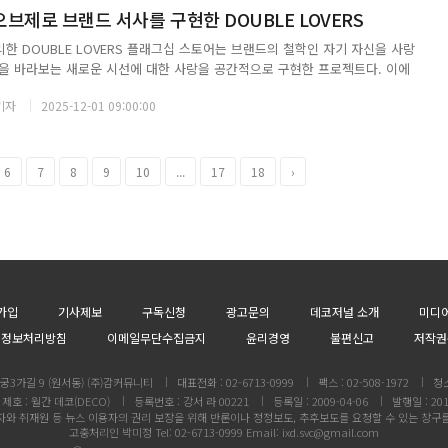
브제로 브랜드 서사를 구현한 DOUBLE LOVERS
한 DOUBLE LOVERS 플래그십 스토어는 브랜드의 철학인 자기 자신을 사랑
을 바라보는 새로운 시선에 대한 사랑을 공간적으로 구현한 프로젝트다. 이에
셉트를 도플갱어로 기획하여 사랑과 시선의 이중성, 나와 너 사이에서 끊임없
기자
2025-12-01 09:00:00
 흐름을 공간에 투영시켰다. 메탈릭 ...
6
7
8
9
10
...
17
18
›
가입
기사제보
구독신청
광고문의
데코저널 소개
미디
인정보처리방침
이메일무단수집금지
윤리경영
불편신고
저작권
3가길 9 (원서동) (주)감커뮤니티
대표전화 : 02-6713-0999
팩스 : 02-508-1972
청
제호 : 월간 데코(DECO)
등록번호 : 강서 라 00221
등록일 : 2009-04-06
발행일 : 201
와 취재원 등 뉴스 이용자의 권리 보장을 위해 반론이나 정정보도, 추후보도를 요청할 수 있는 창구
고충처리인 박미정 Tel: 02-6713-0999 Email: ixd.svc@gmail.com