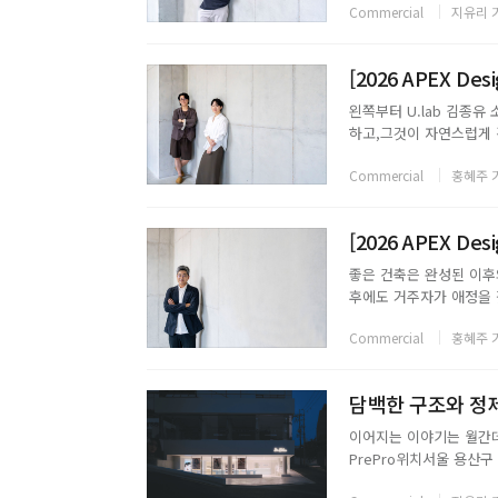
Commercial
지유리 
적 디자인신한프리미어 패
왼쪽부터 U.lab 김종유
하고,그것이 자연스럽게 
래 남고,삶의 방식에 깊
Commercial
홍혜주 
유공간 기획과 재료 연구
좋은 건축은 완성된 이후
후에도 거주자가 애정을 
- 건축가 류기현구조적
Commercial
홍혜주 
동 967-12는 기존 건축
담백한 구조와 정제된 
이어지는 이야기는 월간데코
PrePro위치서울 용산구 이
재벽체. 플라스터페인트,