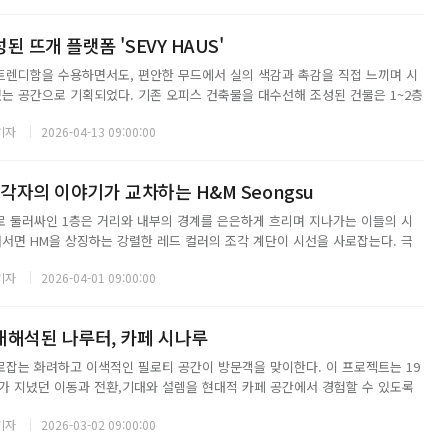
 뜨개 플랫폼 'SEVY HAUS'
렌디함을 수용하면서도, 편안한 무드에서 실의 색감과 촉감을 직접 느끼며 시
있는 공간으로 기획되었다. 기존 오피스 건축물을 대수선해 조성된 건물은 1~2층
러리와 디자인랩, 4~7층 프라이빗 니팅라운지로 구성된다. 자재스토어에는 다양
기자
2026-04-13 09:00:00
험할 수 있도록 전시 제품과 작품...
 각자의 이야기가 교차하는 H&M Seongsu
 둘러싸인 1층은 거리와 내부의 경계를 은은하게 흐리며 지나가는 이들의 시
어서면 HM을 상징하는 강렬한 레드 컬러의 조각 계단이 시선을 사로잡는다. 극
 계단은 단순한 동선 장치를 넘어 휴식과 머무름의 장소이자, 하나의 연극적 무
기자
2026-04-01 09:00:00
스튜디오 큐레이티드 상품과 프리미엄 ...
재해석된 나루터, 카페 시나루
잡는 화려하고 이색적인 필로티 공간이 방문객을 맞이한다. 이 프로젝트는 19
가 지녔던 이동과 전환,기대와 설렘을 현대적 카페 공간에서 경험할 수 있도록
 맡은 스페이스닷(SPACE DOT)은 선박이 드나들던 나루터를 핵심 콘셉트로
기자
2026-03-02 09:00:00
감과 분위기, 디테일을 담되 현재...