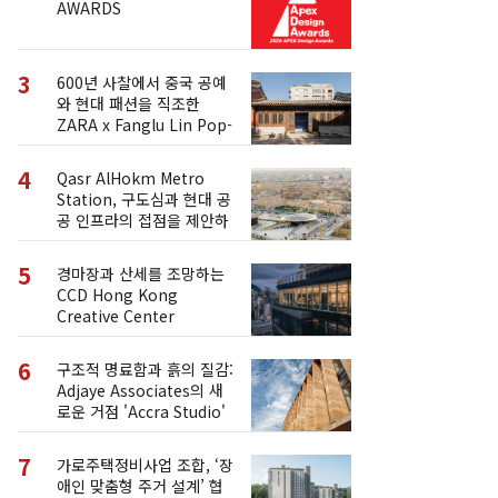
AWARDS
3
600년 사찰에서 중국 공예
와 현대 패션을 직조한
ZARA x Fanglu Lin Pop-
Up
4
Qasr AlHokm Metro
Station, 구도심과 현대 공
공 인프라의 접점을 제안하
다
5
경마장과 산세를 조망하는
CCD Hong Kong
Creative Center
6
구조적 명료함과 흙의 질감:
Adjaye Associates의 새
로운 거점 'Accra Studio'
7
가로주택정비사업 조합, ‘장
애인 맞춤형 주거 설계’ 협