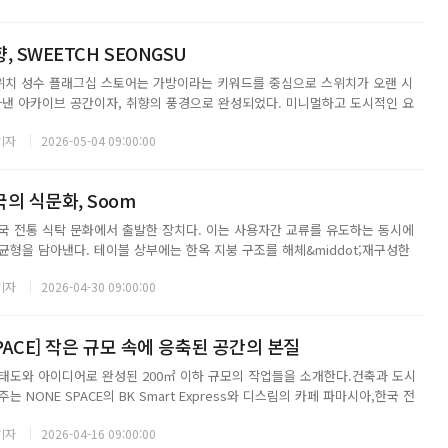
 SWEETCH SEONGSU
위치 성수 플래그십 스토어는 가방이라는 키워드를 중심으로 스위치가 오랜 시
아낸 아카이브 공간이자, 취향의 풍경으로 완성되었다. 미니멀하고 도시적인 요
인 요소를 병치하면서도 이질감 없이 조화롭게 이어지도록 섬세하게 조율했으
기자
2026-05-04 09:00:00
상황에 따라 유연하게 변화할 수 있는 구조를 ...
의 식문화, Soom
국 전통 식탁 문화에서 출발한 장치다. 이는 사용자간 교류를 유도하는 동시에
균형을 담아낸다. 테이블 상부에는 한옥 지붕 구조를 해체&middot;재구성한
통 건축의 구조적 언어를 현대적으로 재해석했다. 기하학적 형태와섬세한 텍스
기자
2026-04-30 09:00:00
 긴장감을 더한다.1층 중심부에는 ...
 SPACE] 작은 규모 속에 응축된 공간의 본질
태도와 아이디어로 완성된 200㎡ 이하 규모의 작업들을 소개한다.건축과 도시
 NONE SPACE의 BK Smart Express와 디스림의 카페 파마시아,한국 전
간 경험을 제안한 투메릭스 아카이브의 터틀도브와 디자인 초우의 수라간,컴팩
기자
2026-04-16 09:00:00
논리와 브랜드 경험을 구...