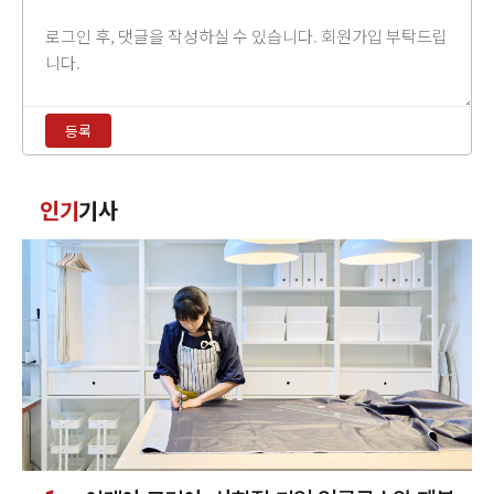
댓
글
내
용
등록
입
력
댓
인기
기사
글
정
렬