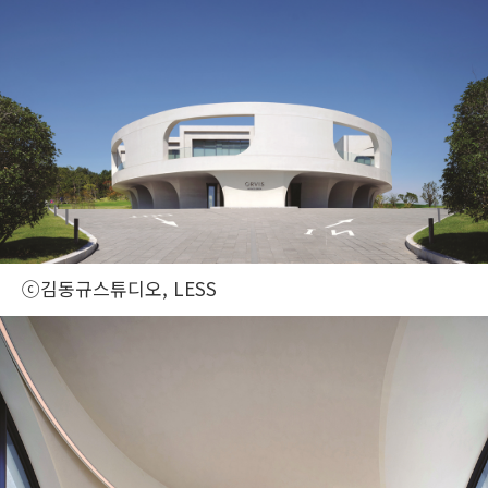
ⓒ김동규스튜디오, LESS