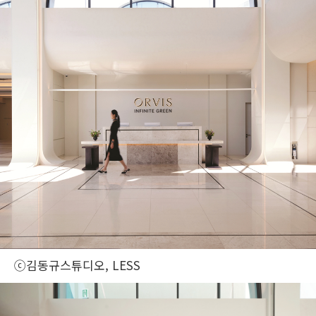
ⓒ김동규스튜디오, LESS