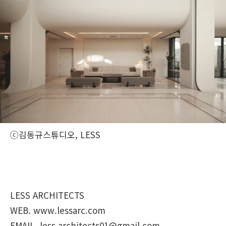
ⓒ김동규스튜디오, LESS
LESS ARCHITECTS
WEB. www.lessarc.com
EMAIL. less.architects01@gmail.com