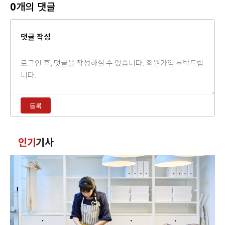
0
개의 댓글
댓글 작성
댓
글
내
용
등록
입
력
댓
인기
기사
글
정
렬