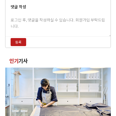
댓글 작성
댓
글
내
용
등록
입
력
댓
인기
기사
글
정
렬