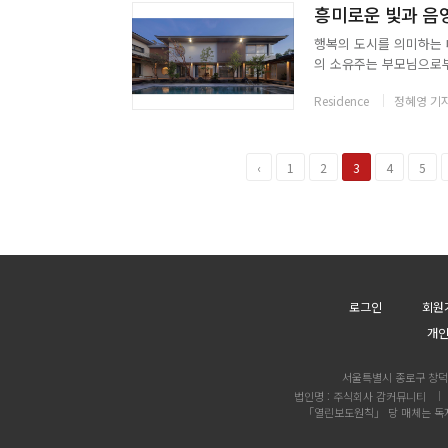
흥미로운 빛과 음영,
행복의 도시를 의미하는 
의 소유주는 부모님으로부터
한 보금자리를 마련했다. 
Residence
정혜영 기
주하고 있다. 크레인 커플(C
‹
1
2
3
4
5
로그인
회원
개
서울특별시 종로구 창덕궁
법인명 : 주식회사 감커뮤니티
「열린보도원칙」 당 매체는 독자