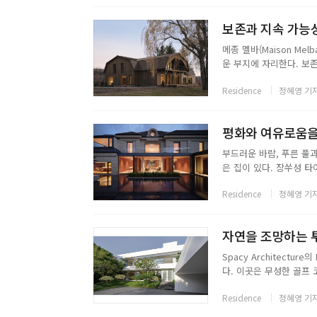
보존과 지속 가능성에
메종 멜바(Maison Me
운 부지에 자리한다. 보
상징하는 초원과 과수원 
Residence
정혜영 기
현한 1970년대 자동차 
평화와 여유로움을 공유
부드러운 바람, 푸른 풀과
은 집이 있다. 장쑤성 타
곱미터가 중앙의 안뜰을 
Residence
정혜영 기
부터 잠시 떨어져 쉬어갈 
자연을 조망하는 투
Spacy Architect
다. 이곳은 무성한 골프
릇을 하기 꽤 완벽한 위
Residence
정혜영 기
악센트를 제공한다. 개방적