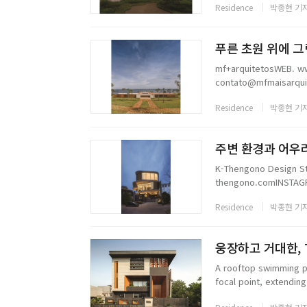
Residence
박종현 기
푸른 초원 위에 그림
mf+arquitetosWEB. w
contato@mfmaisarqui
Residence
박종현 기
주변 환경과 어우러진
K-Thengono Design S
thengono.comINSTAG
Residence
박종현 기
웅장하고 거대한, The
A rooftop swimming p
focal point, extendin
Dancing Screens is mo