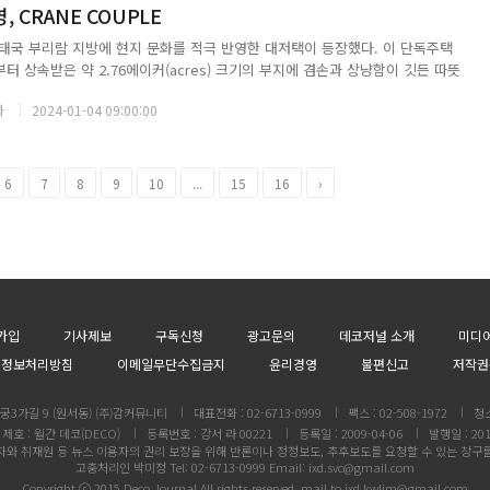
 CRANE COUPLE
태국 부리람 지방에 현지 문화를 적극 반영한 대저택이 등장했다. 이 단독주택
 상속받은 약 2.76에이커(acres) 크기의 부지에 겸손과 상냥함이 깃든 따뜻
이곳은 사업가와 그의 아내, 두 자녀, 80대 이모 등 다양한 연령대의 가족이 거
자
2024-01-04 09:00:00
RANE COUPLE...
6
7
8
9
10
...
15
16
›
가입
기사제보
구독신청
광고문의
데코저널 소개
미디
인정보처리방침
이메일무단수집금지
윤리경영
불편신고
저작권
3가길 9 (원서동) (주)감커뮤니티
대표전화 : 02-6713-0999
팩스 : 02-508-1972
청
제호 : 월간 데코(DECO)
등록번호 : 강서 라 00221
등록일 : 2009-04-06
발행일 : 201
와 취재원 등 뉴스 이용자의 권리 보장을 위해 반론이나 정정보도, 추후보도를 요청할 수 있는 창구
고충처리인 박미정 Tel: 02-6713-0999 Email: ixd.svc@gmail.com
C
o
pyright ⓒ 2015 Deco Journal All rights reserved. mail to
ixd.kwlim@gmail.com