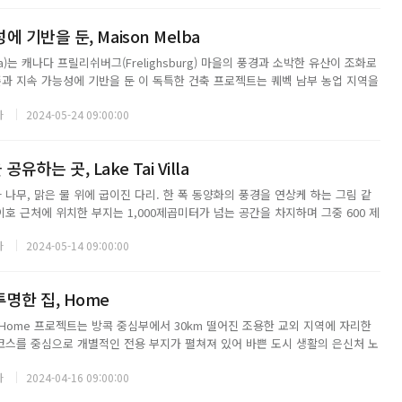
 기반을 둔, Maison Melba
lba)는 캐나다 프릴리쉬버그(Frelighsburg) 마을의 풍경과 소박한 유산이 조화로
존과 지속 가능성에 기반을 둔 이 독특한 건축 프로젝트는 퀘벡 남부 농업 지역을
중심부에 위치한 시골 건물의 이야기를 담고 있다. 나눔과 환대라는 가치를 구
자
2024-05-24 09:00:00
차고지는 라브리...
하는 곳, Lake Tai Villa
 나무, 맑은 물 위에 굽이진 다리. 한 폭 동양화의 풍경을 연상케 하는 그림 같
이호 근처에 위치한 부지는 1,000제곱미터가 넘는 공간을 차지하며 그중 600 제
구성한다. 고전적인 분위기의 안뜰은 평화와 여유로움을 공유하고 외부 세계로
자
2024-05-14 09:00:00
수 있는 휴식의 장소로 ...
명한 집, Home
ure의 Home 프로젝트는 방콕 중심부에서 30km 떨어진 조용한 교외 지역에 자리한
 코스를 중심으로 개별적인 전용 부지가 펼쳐져 있어 바쁜 도시 생활의 은신처 노
치다. 자생 식물을 향해 개방된 조화로운 리본 창은 구조물에 강력한 직선의 볼륨
자
2024-04-16 09:00:00
이고 투명한 건...