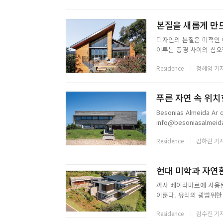
본질을 새롭게 만드는
디자인의 본질은 미적인 
이루는 풍경 사이의 심오한
의 이런 측면을 조명하여
Residence
정혜영 기
비 스튜디오는 캘리포니아 밀 
푸른 자연 속 위치한
Besonias Almeida Ar
info@besoniasalmeid
Residence
김하린 기
현대 미학과 자연환경
까사 베이라마르에 사용된
이룬다. 유리의 광범위한
으로 스타일링, 가구 및
Residence
김수진 기
기준을 제시한다. 까사는