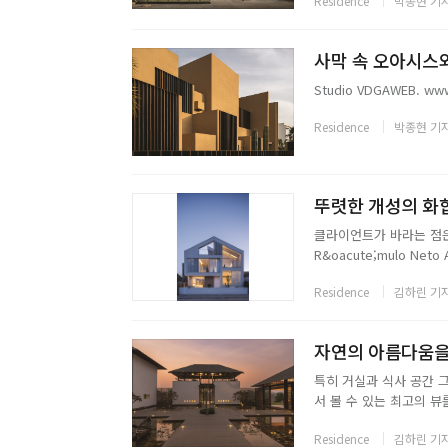
Residence
박종현 기
사막 속 오아시스와 같
Studio VDGAWEB. www
Residence
박종현 기
뚜렷한 개성의 화합을 
클라이언트가 바라는 점은
R&oacute;mulo N
게 분리했다. 또한 외부
Residence
김하린 기
도록 내부에 안뜰을 설계했
자연의 아름다움을 통
특히 거실과 식사 공간 
서 볼 수 있는 최고의 
어감에 따라 다른 곳이 
Residence
김하린 기
한눈에 모든 장소를 확인할