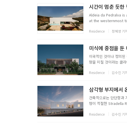
시간이 멈춘 듯한 평
Aldeia da Pedralva is 
at the westernmost tip
brink of aband...
Residence
정혜영 기
미식에 중점을 둔 
이국적인 것이나 정의된 
향을 미칠 것이라는 클라
영했다. 또한 야외 공간
Residence
김수진 기
다운 조화를 만들어낸다.WEB.
삼각형 부지에서 온 
건축적으로는 단단함과 가
형이 적절한 Stradel
saota.com EMAIL. inf
Residence
김수진 기