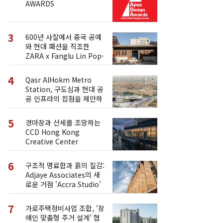
AWARDS
3
600년 사찰에서 중국 공예
와 현대 패션을 직조한
ZARA x Fanglu Lin Pop-
Up
4
Qasr AlHokm Metro
Station, 구도심과 현대 공
공 인프라의 접점을 제안하
다
5
경마장과 산세를 조망하는
CCD Hong Kong
Creative Center
6
구조적 명료함과 흙의 질감:
Adjaye Associates의 새
로운 거점 'Accra Studio'
7
가로주택정비사업 조합, ‘장
애인 맞춤형 주거 설계’ 협