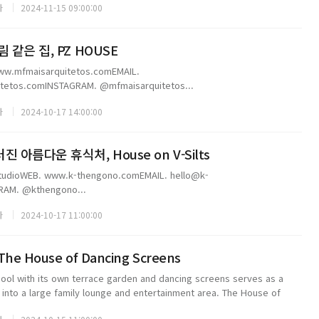
자
2024-11-15 09:00:00
 같은 집, PZ HOUSE
ww.mfmaisarquitetos.comEMAIL.
tetos.comINSTAGRAM. @mfmaisarquitetos...
자
2024-10-17 14:00:00
 아름다운 휴식처, House on V-Silts
tudioWEB. www.k-thengono.comEMAIL. hello@k-
RAM. @kthengono...
자
2024-10-17 11:00:00
 House of Dancing Screens
ool with its own terrace garden and dancing screens serves as a
g into a large family lounge and entertainment area. The House of
re than ...