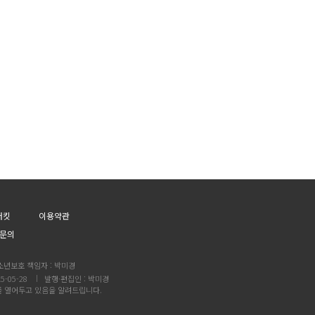
어킷
이용약관
문의
소년보호 책임자 : 박미경
5-05-28
발행·편집인 : 박미경
를 열어두고 있음을 알려드립니다.