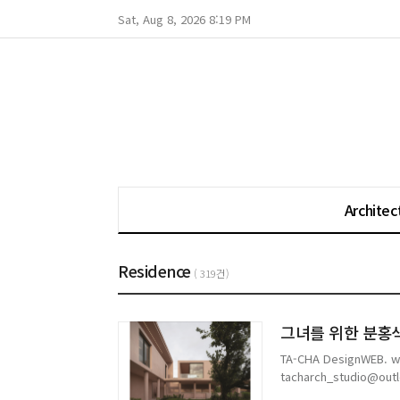
Sat, Aug 8, 2026 8:19 PM
Architec
Residence
( 319건)
그녀를 위한 분홍색 성
TA-CHA DesignWEB. w
tacharch_studio@out