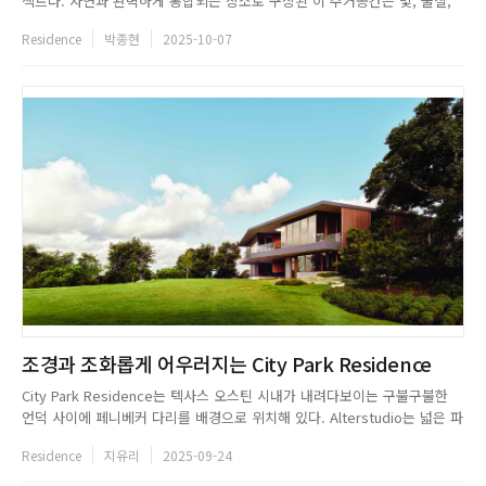
젝트다. 자연과 완벽하게 통합되는 장소로 구상된 이 주거공간은 빛, 물질,
물이 서로 소통하며 경험적 미묘함과 건축적 표현의 균형을 맞추어간다. 특
Residence
박종현
2025-10-07
히 태양의 경로와 일치하도록 의도적으로 계획된 L자형 구성과 차분한 우아
함을 간직한 입구는 이 공간의 고급스러움을 한층 돋보이게 한다...
조경과 조화롭게 어우러지는 City Park Residence
City Park Residence는 텍사스 오스틴 시내가 내려다보이는 구불구불한
언덕 사이에 페니베커 다리를 배경으로 위치해 있다. Alterstudio는 넓은 파
노라마와 안뜰의 친밀함을 중재하듯 개방성과 울타리라는 공간의 의미를 두
Residence
지유리
2025-09-24
어 균형의공간디자인을 연출했다. 목재와 돌로 디자인된 City Park
Residence는 내외부의 경계가 없는 조경과 건축...