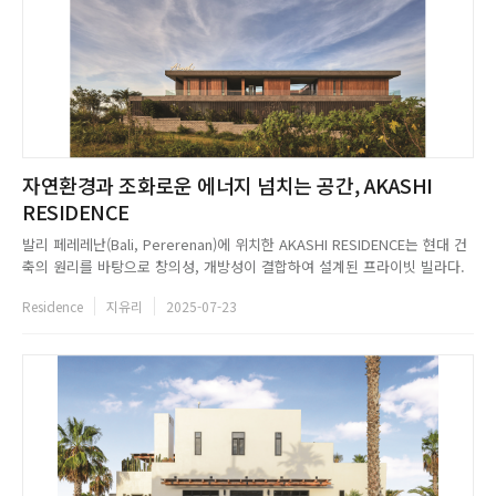
자연환경과 조화로운 에너지 넘치는 공간, AKASHI
RESIDENCE
발리 페레레난(Bali, Pererenan)에 위치한 AKASHI RESIDENCE는 현대 건
축의 원리를 바탕으로 창의성, 개방성이 결합하여 설계된 프라이빗 빌라다.
Alexis Dornier는 발리의 기후를 최대한 활용한 공간을 연출하기 위해 무성
Residence
지유리
2025-07-23
한 열대 조경과 천연 소재, 야외 순환의 요소를 내부와 외부의 경계를 허물어
디자인했다. 이에 자연광, 공기,...