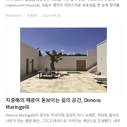
Liquescent House는 샤일리 뱅커의 자연스러운 유동성을 한 눈에 찾아볼
수 있는 건축물로, 엄격한 선과 각도보다 유기적이고 흐르는 형태를 선호하
Residence
박종현
2025-04-18
는 그녀의 디자인 언어를 여실히 보여준다. 또한 건축은 자연과 조화로운 상
호 관계에 있으며, 이를 철저히 반영해야한다는 그녀의 철학을...
지중해의 채광이 돋보이는 쉼의 공간, Dimora
Maringelli
Dimora Maringelli의 입구는 직사각형 모양의 미니 수영장, 커다란 올리브
나무가 있는 원형 화단, 그리고 테라스로 이어지는 계단으로 조성됐다. 내부
아트리움은 트리니 스톤을 활용해 빈티지한 디자인을 연출했고, 여기에 현지