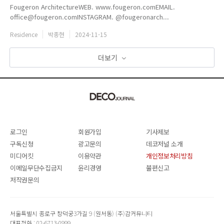
Fougeron ArchitectureWEB. www.fougeron.comEMAIL.
office@fougeron.comINSTAGRAM. @fougeronarch...
Residence
박종현
2024-11-15
더보기
로그인
회원가입
기사제보
구독신청
광고문의
데코저널 소개
미디어킷
이용약관
개인정보처리방침
이메일무단수집금지
윤리경영
불편신고
저작권문의
서울특별시 종로구 창덕궁3가길 9 (원서동) (주)감커뮤니티
대표전화 : 02-6713-0999