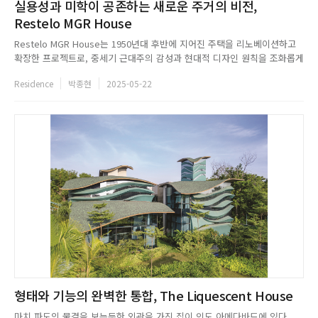
실용성과 미학이 공존하는 새로운 주거의 비전,
Restelo MGR House
Restelo MGR House는 1950년대 후반에 지어진 주택을 리노베이션하고
확장한 프로젝트로, 중세기 근대주의 감성과 현대적 디자인 원칙을 조화롭게
결합했다. 기존 구조에 다락층을 더해 수직적 활용도를 높이고, 타구스강이
Residence
박종현
2025-05-22
내려다보이는 파노라마 전망을 확보했다. 확장된 외관은 슬라이딩 알루미늄
패널로 마감해 기존 건물과 구분되면서도 조화를 이루도록 설...
형태와 기능의 완벽한 통합, The Liquescent House
마치 파도의 물결을 보는듯한 외관을 가진 집이 인도 아메다바드에 있다.