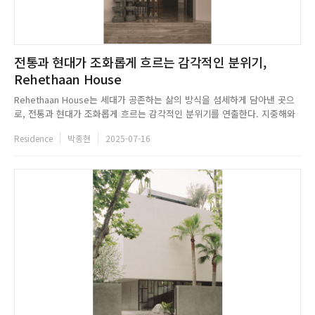
전통과 현대가 조화롭게 흐르는 감각적인 분위기,
Rehethaan House
Rehethaan House는 세대가 공존하는 삶의 방식을 섬세하게 담아낸 곳으
로, 전통과 현대가 조화롭게 흐르는 감각적인 분위기를 연출한다. 지중해와
미드센추리 건축에서 영감을 받아 따뜻한 빛과 여유로운 동선을 중심으로 구
Residence
박종현
2025-07-16
성되어, 일상의 흐름을 자연스럽게 품는다. 황동 격자와 나무 문 위의 섬세한
부조는 구자라트의 장인 정신을 은유적으로 드러내며, 집 전...