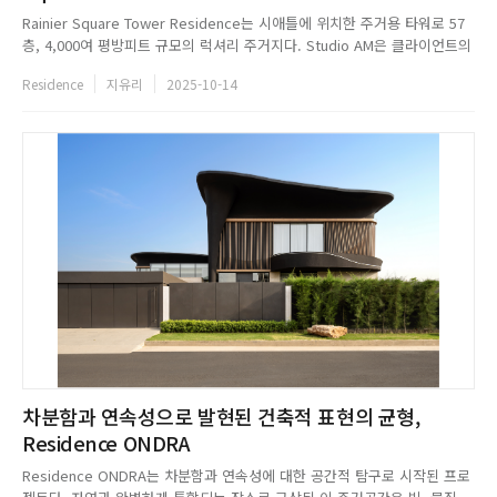
Rainier Square Tower Residence는 시애틀에 위치한 주거용 타워로 57
층, 4,000여 평방피트 규모의 럭셔리 주거지다. Studio AM은 클라이언트의
요구사항인 어느 곳에서나 방해받지 않는 전망을 갖춘 거주지를 실현하기 위
Residence
지유리
2025-10-14
해 세 개의 유닛을 완벽하게 결합하여 넓은 리빙 공간과 고요한 개인 공간 사
이를 부드럽게 연결한 주거 공간을 완...
차분함과 연속성으로 발현된 건축적 표현의 균형,
Residence ONDRA
Residence ONDRA는 차분함과 연속성에 대한 공간적 탐구로 시작된 프로