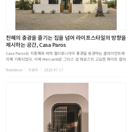
천혜의 충광을 즐기는 집을 넘어 라이프스타일의 방향을
제시하는 공간, Casa Paros
Casa Paros는 지중해와 바하 캘리포니아의 풍경을 동경하는 클라이언트에
의해 기획되었다. 이에 Mercantil은 그리스 섬 파로스의 고요한 화이트 컬러
의 건축물에서 영감을 받아 장소와 기억에 뿌리를 둔 아름다운 공간을 완성
Residence
지유리
2025-07-17
했다. Casa Paros는 토드스 산토스의 아름다운 해변을 집안 곳곳에서 바라
볼 수 있도록 개방형 레이아웃 디자인을 적용해 실내...