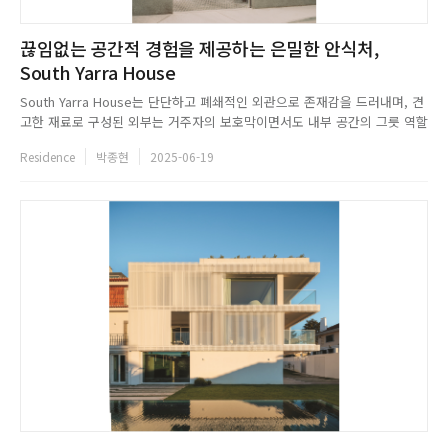
끊임없는 공간적 경험을 제공하는 은밀한 안식처,
South Yarra House
South Yarra House는 단단하고 폐쇄적인 외관으로 존재감을 드러내며, 견
고한 재료로 구성된 외부는 거주자의 보호막이면서도 내부 공간의 그릇 역할
을 한다. 4개 층으로 구성된 이 집은 압축과 확장의 리듬을 따라 동선을 구성
Residence
박종현
2025-06-19
하며, 공중에 떠 있는 듯한 콘크리트 외관 아래를 지나면 이중 높이의 현관과
나선형 계단을 마주한다. 유기적인 천장 곡선과 섬세...