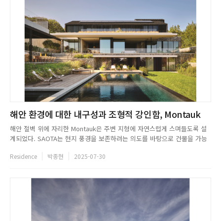
해안 환경에 대한 내구성과 조형적 강인함, Montauk
해안 절벽 위에 자리한 Montauk은 주변 지형에 자연스럽게 스며들도록 설
계되었다. SAOTA는 현지 풍경을 보존하려는 의도를 바탕으로 건물을 가능
한 한 낮고 눈에 띄지 않는 형태로 완성했다. 외부에서 보이는 상부 구조는
Residence
박종현
2025-07-30
지역 헛간 건축에서 영감을 받은 형태로, Montauk의 건축 문맥과 조화를 이
룬다. 외부는 소우슈반(Shou Sugi Ban) 방식으...