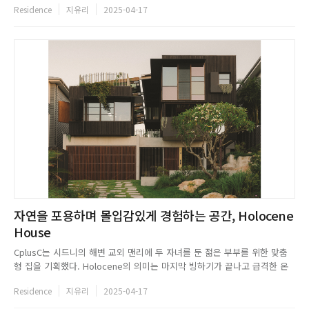
Residence
지유리
2025-04-17
장인이 수작업한 나무 테이블과 로프 의자, 패브릭 소파를 배치해 편안한 휴
식 공간을 완성했다. Paolo Pellegrini...
자연을 포용하며 몰입감있게 경험하는 공간, Holocene
House
CplusC는 시드니의 해변 교외 맨리에 두 자녀를 둔 젊은 부부를 위한 맞춤
형 집을 기획했다. Holocene의 의미는 마지막 빙하기가 끝나고 급격한 온
난화가 시작된 시기를 뜻하는 말로 자연으로 눈을 돌려 지구와 공생하며 살
Residence
지유리
2025-04-17
아가는 미래 지향적인 의미를 담고 있다. CplusC는 Holocene House의 프
로젝트를 통해 클라이언트의 건강과 편안함을 조성...