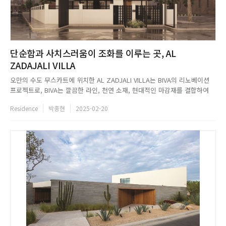
단순함과 사치스러움이 조화를 이루는 곳, AL
ZADAJALI VILLA
오만의 수도 무스카트에 위치한 AL ZADJALI VILLA는 BIVA의 리노베이션
프로젝트로, BIVA는 깔끔한 라인, 천연 소재, 현대적인 마감재를 결합하여
모던한 미니멀리즘을 구현했다. 외부의 검은색 금속 소재 디테일은 부드러운
Residence
박종현
2025-02-20
흰색의 벽 톤과 아름답게 대조되는 반면, 큼지막한 창문은 자연광으로 공간
을 가득 채우고 시야가 탁 트이는 전망을 선사한다. ...