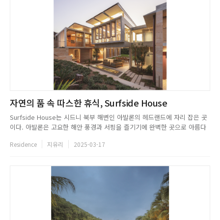
자연의 품 속 따스한 휴식, Surfside House
Surfside House는 시드니 북부 해변인 아발론의 헤드랜드에 자리 잡은 곳
이다. 아발론은 고요한 해안 풍경과 서핑을 즐기기에 완벽한 곳으로 아름다
운 풍경을 자랑한다. Richard Cole Architecture는 천혜의 자연환경을 최
Residence
지유리
2025-03-17
대한 반영한 거주 공간을 기획했다. 이에 건물의 대지는 두 개의 부지를 하나
로 합쳐 조성하였고, 비스듬한 전망과 견고...