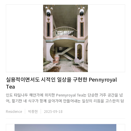
실용적이면서도 시적인 일상을 구현한 Pennyroyal
Tea
인도 타밀나두 해안가에 위치한 Pennyroyal Tea는 단순한 거주 공간을 넘
어, 활기찬 네 식구가 함께 살아가며 만들어내는 일상의 리듬을 고스란히 담
아낸다. 창가에서 커피를 즐기고, 조용한 공간에서 책을 읽으며, 때론 몸을
Residence
박종현
2025-09-18
움직이고 명상을 하며 하루를 보내는 삶. 이처럼 다채로운 활동이 유기적으
로 엮이는 이 곳은 삶의 순간순간을 더욱 특별하게 만들어준...