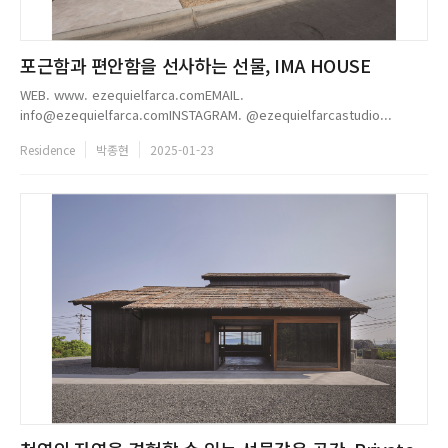
포근함과 편안함을 선사하는 선물, IMA HOUSE
WEB. www. ezequielfarca.comEMAIL.
info@ezequielfarca.comINSTAGRAM. @ezequielfarcastudio...
Residence
박종현
2025-01-23