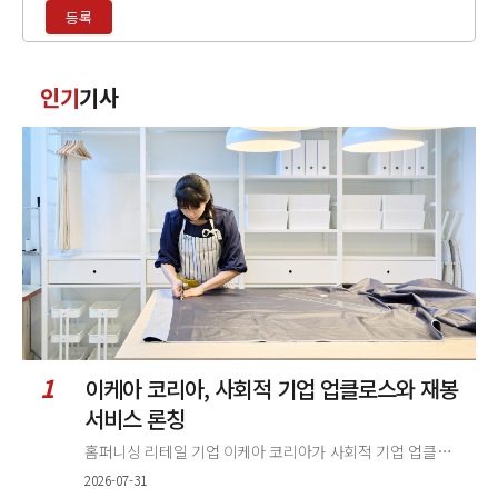
등록
입
력
댓
인기
기사
글
정
렬
1
이케아 코리아, 사회적 기업 업클로스와 재봉
서비스 론칭
홈퍼니싱 리테일 기업 이케아 코리아가 사회적 기업 업클로스(Upcloth)와 협력해 재봉 서비스를 선보인다. 이번 협업은 이케
2026-07-31