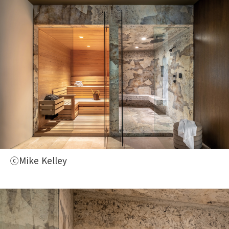
ⓒMike Kelley