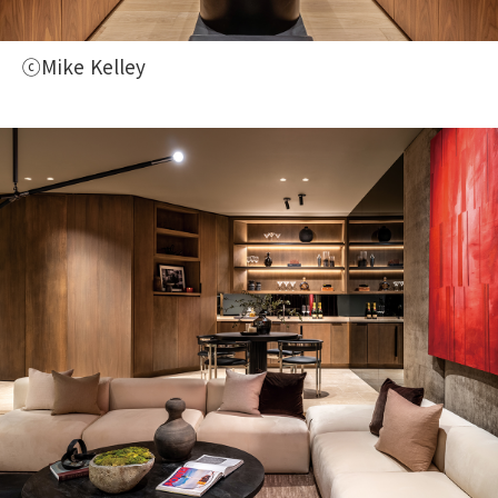
ⓒMike Kelley