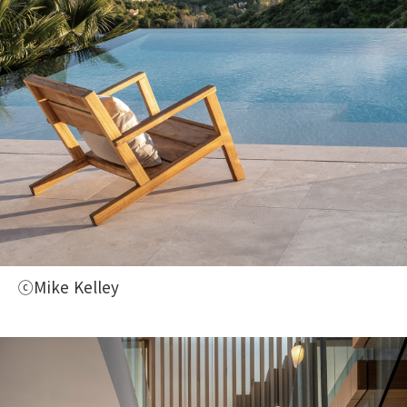
ⓒMike Kelley