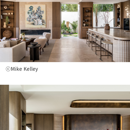
ⓒMike Kelley