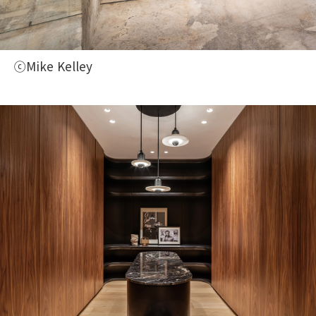
ⓒMike Kelley