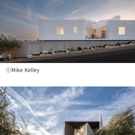
ⓒMike Kelley