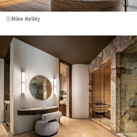
ⓒMike Kelley