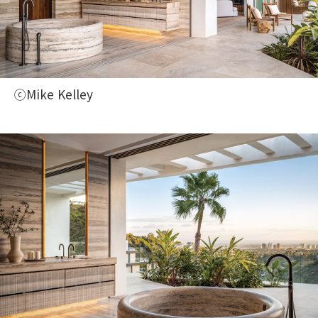
ⓒMike Kelley