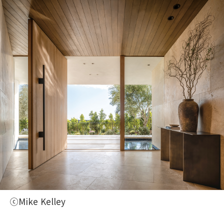
ⓒMike Kelley