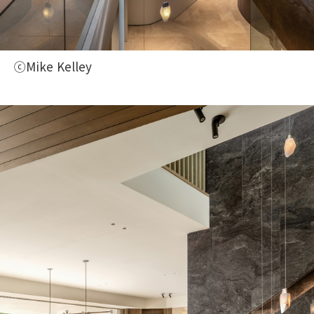
ⓒMike Kelley