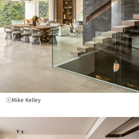
ⓒMike Kelley