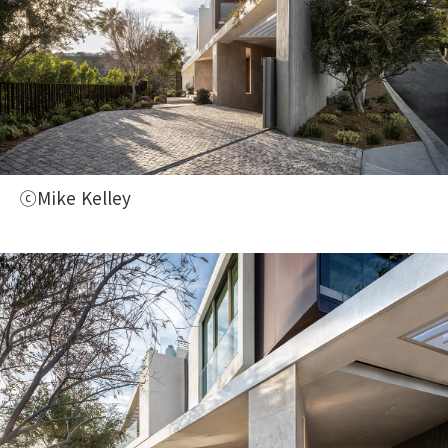
ⓒMike Kelley