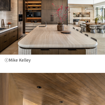
ⓒMike Kelley