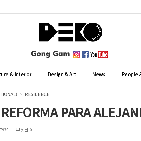
ture & Interior
Design & Art
News
People 
TIONAL)
RESIDENCE
EFORMA PARA ALEJAND
7930
댓글 0