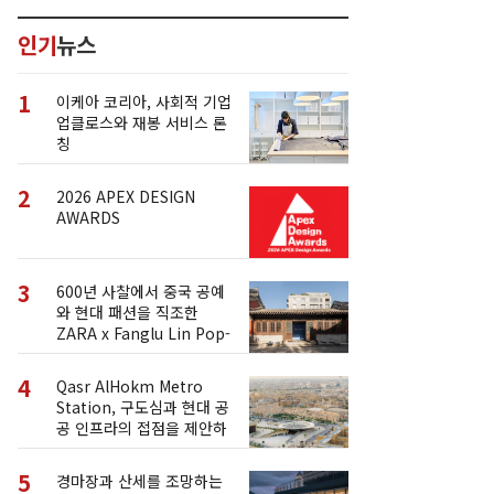
인기
뉴스
1
이케아 코리아, 사회적 기업
업클로스와 재봉 서비스 론
칭
2
2026 APEX DESIGN
AWARDS
3
600년 사찰에서 중국 공예
와 현대 패션을 직조한
ZARA x Fanglu Lin Pop-
Up
4
Qasr AlHokm Metro
Station, 구도심과 현대 공
공 인프라의 접점을 제안하
다
5
경마장과 산세를 조망하는