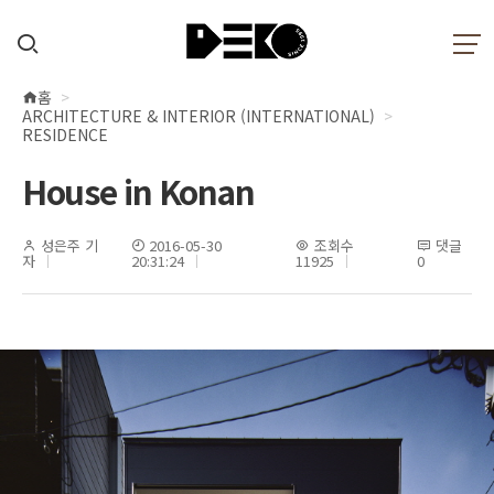
홈
현
ARCHITECTURE & INTERIOR (INTERNATIONAL)
재
RESIDENCE
위
House in Konan
치
성은주 기
2016-05-30
조회수
댓글
자
20:31:24
11925
0