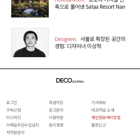
축으로 풀어낸 Sataa Resort Nan
Designers
사물로 확장된 공간의
경험: 디자이너 이상혁
SANGHYEOK LEE
로그인
회원가입
기사제보
구독신청
광고문의
데코저널 소개
미디어킷
이용약관
개인정보처리방침
이메일무단수집금지
윤리경영
불편신고
저작권문의