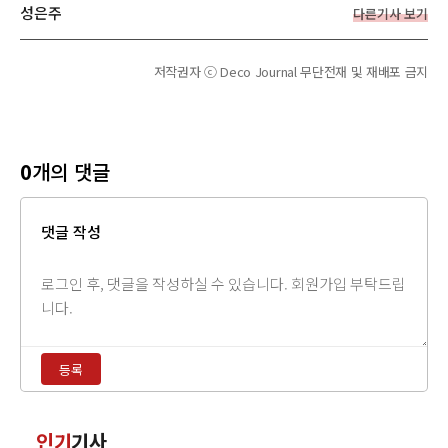
성은주
다른기사 보기
저작권자 ⓒ Deco Journal 무단전재 및 재배포 금지
0
개의 댓글
댓글 작성
댓
글
내
용
등록
입
력
댓
인기
기사