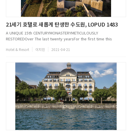
21세기 호탤로 새롭게 탄생한 수도원, LOPUD 1483
A UNIQUE 15th CENTURYMONASTERYMETICULOUSLY
RESTOREDOver The last twenty yearsFor the first time this
summer, guests can sleep within the ramparts of a 15th century
Hotel & Resort
이지민
2021-04-21
monastic complex, once home to Franc...