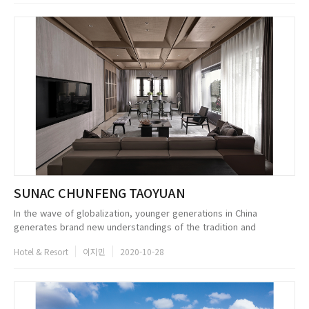
SUNAC CHUNFENG TAOYUAN
In the wave of globalization, younger generations in China
generates brand new understandings of the tradition and
inheritance based on their cross-cultural experience. It is a
Hotel & Resort
이지민
2020-10-28
coexistence of the co...