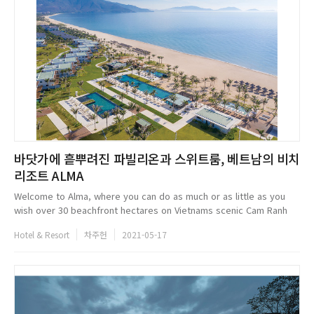
바닷가에 흩뿌려진 파빌리온과 스위트룸, 베트남의 비치
리조트 ALMA
Welcome to Alma, where you can do as much or as little as you
wish over 30 beachfront hectares on Vietnams scenic Cam Ranh
peninsula. Savour delectable cuisine at 14 sublime dining venues.
Hotel & Resort
차주헌
2021-05-17
Soak in 12 ...