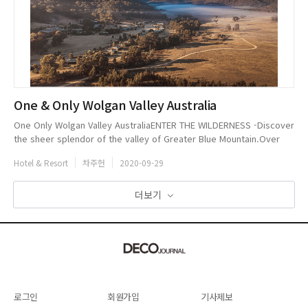
One & Only Wolgan Valley Australia
One Only Wolgan Valley AustraliaENTER THE WILDERNESS -Discover
the sheer splendor of the valley of Greater Blue Mountain.Over
golden-green plains, bubbling creeks, and dramatic ridgelines,
Hotel & Resort
차주헌
2020-09-29
youll find...
더보기
로그인
회원가입
기사제보