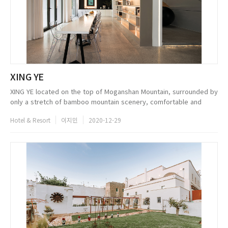
XING YE
XING YE located on the top of Moganshan Mountain, surrounded by
only a stretch of bamboo mountain scenery, comfortable and
independent. When the night falls, all sounds are quiet. The small
Hotel & Resort
이지민
2020-12-29
Windows ...