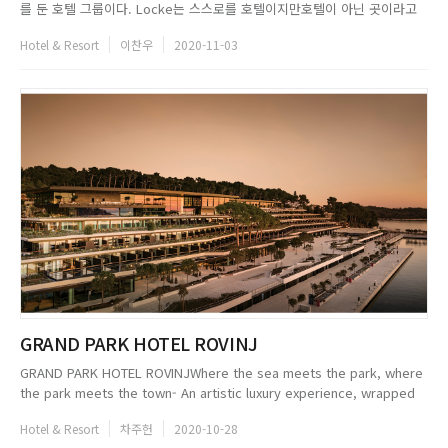
를 둔 호텔 그룹이다. Locke는 스스로를 호텔이지만호텔이 아닌 곳이라고
이야기한다. 대부분의 호텔보다 넓은 공간을 갖췄고, 일반적인 레지던스보다
Hotel & Resort
이찬우
2020-11-03
다양한 스타일을 갖췄으며이들이 제공하는 공간에서 마치 집에 머무는 듯 편
안하게 먹고 휴식할 수 있기 때문이다. Locke는 단지 휴식...
GRAND PARK HOTEL ROVINJ
GRAND PARK HOTEL ROVINJWhere the sea meets the park, where
the park meets the town- An artistic luxury experience, wrapped
in the local narrative and authentic culture.문명의 손길이 닿지 않은 자
Hotel & Resort
차주헌
2020-10-28
연환경, 환상적인 지중해 기후와...