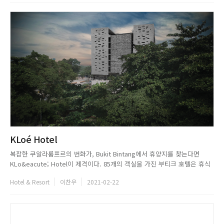
KLoé Hotel
복잡한 쿠알라룸프르의 번화가, Bukit Bintang에서 휴양지를 찾는다면
KLo&eacute; Hotel이 제격이다. 85개의 객실을 가진 부티크 호텔은 휴식
속에서 예술과 예술 활동을 즐길 수 있도록 만들어졌다. KLo&eacute;
Hotel & Resort
이찬우
2021-02-22
Hotel은 말레이시아의 현대 미술과 디자인을 밑바탕 삼아 대담한 건축과 인
테리어를 선보였다. 호텔은 지역의 예술가와 ...