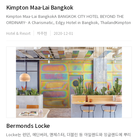
Kimpton Maa-Lai Bangkok
Kimpton Maa-Lai BangkokA BANGKOK CITY HOTEL BEYOND THE
ORDINARY- A Charismatic, Edgy Hotel in Bangkok, ThailandKimpton
Maa-Lai Bangkok은 태국의 수도 방콕의 Langshuan에 위치한 5성급 럭셔
Hotel & Resort
차주헌
2020-12-01
리 부티크 호텔이다. 옛 불교 사원과 고층 빌딩, 푸르른 ...
Bermonds Locke
Locke는 런던, 에딘버러, 맨체스터, 더블린 등 아일랜드와 잉글랜드에 뿌리