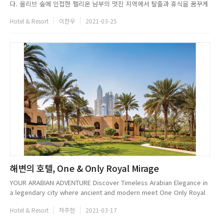
다. 올리브 숲에 인접한 펠리온 남부의 멋진 지역에서 탈출과 휴식을 꿈꾸게
하는, 머물기 좋은 공간을 제공한다. 자연이 주는 날 것 그대로의 신선함, 친
Hotel & Resort
이찬우
2021-03-25
숙하지만 진실된 곳, 시대에 갇히지 않은 디자인과 심플한 자연주의, 이 모든
것들이 Peliva Nature...
해변의 호텔, One & Only Royal Mirage
YOUR ARABIAN ADVENTURE Discover Timeless Arabian Elegance in
a legendary city where ancient and modern meet One Only Royal
Mirage는 과거와 현대가 공존하는 중동의 보석, 두바이에 위치한 럭셔리 리
Hotel & Resort
차주헌
2021-03-17
조트다. 이곳은 마천루가 즐비한 도심지와 아름다운 해안가 사...