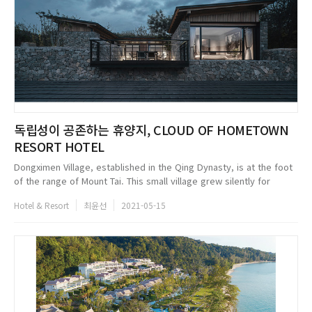
독립성이 공존하는 휴양지, CLOUD OF HOMETOWN
RESORT HOTEL
Dongximen Village, established in the Qing Dynasty, is at the foot
of the range of Mount Tai. This small village grew silently for
hundreds of years, until the villagers left and then gradually
Hotel & Resort
최윤선
2021-05-15
declin...