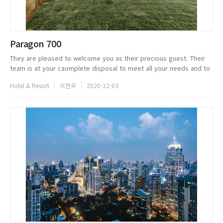
Paragon 700
They are pleased to welcome you as their precious guest. Their
team is at your caomplete disposal to meet all your needs and to
let you enjoy a unique and memorable stay discovering the
Hotel & Resort
이찬우
2020-12-03
beautifulness ...