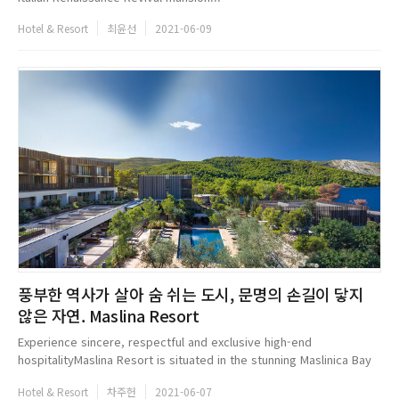
Hotel & Resort
최윤선
2021-06-09
풍부한 역사가 살아 숨 쉬는 도시, 문명의 손길이 닿지
않은 자연. Maslina Resort
Experience sincere, respectful and exclusive high-end
hospitalityMaslina Resort is situated in the stunning Maslinica Bay
on Hvar island, in an intimate setting not far from the famous city
Hotel & Resort
차주헌
2021-06-07
of Split, ...