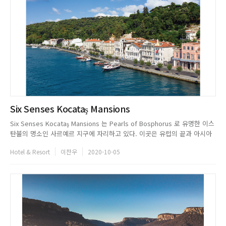
Six Senses Kocataş Mansions
Six Senses Kocataş Mansions 는 Pearls of Bosphorus 로 유명한 이스
탄불의 명소인 사르예르 지구에 자리하고 있다. 이곳은 유럽의 끝과 아시아
의 끝이 만나는 곳, 이 도심 속 휴양지는 19세기 Kocataş 의 역사적 건축물
Hotel & Resort
이찬우
2020-10-05
에 대한 재창조의 결과물이다. 말하자면, 이는 단지 새롭고 멋진 건물을 만들
어 낸 것이 아니라는 이...