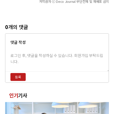
저작권자 ⓒ Deco Journal 무단전재 및 재배포 금지
0
개의 댓글
댓글 작성
댓
글
내
용
등록
입
력
댓
인기
기사
글
정
렬