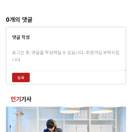
0
개의 댓글
댓글 작성
댓
글
내
용
등록
입
력
댓
인기
기사
글
정
렬