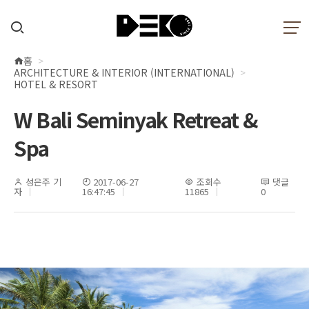
홈
현
ARCHITECTURE & INTERIOR (INTERNATIONAL)
재
HOTEL & RESORT
위
W Bali Seminyak Retreat &
치
Spa
성은주 기
2017-06-27
조회수
댓글
자
16:47:45
11865
0