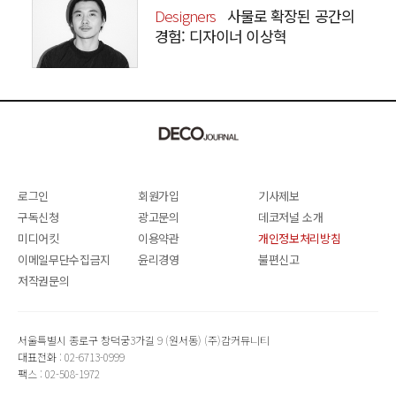
Designers
사물로 확장된 공간의
경험: 디자이너 이상혁
SANGHYEOK LEE
로그인
회원가입
기사제보
구독신청
광고문의
데코저널 소개
미디어킷
이용약관
개인정보처리방침
이메일무단수집금지
윤리경영
불편신고
저작권문의
서울특별시 종로구 창덕궁3가길 9 (원서동) (주)감커뮤니티
대표전화 : 02-6713-0999
팩스 : 02-508-1972