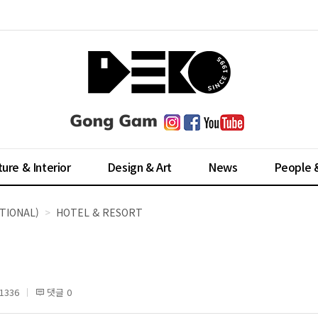
ture & Interior
Design & Art
News
People 
TIONAL)
HOTEL & RESORT
1336
댓글 0