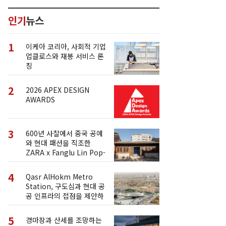
인기
뉴스
1
이케아 코리아, 사회적 기업
업클로스와 재봉 서비스 론
칭
2
2026 APEX DESIGN
AWARDS
3
600년 사찰에서 중국 공예
와 현대 패션을 직조한
ZARA x Fanglu Lin Pop-
Up
4
Qasr AlHokm Metro
Station, 구도심과 현대 공
공 인프라의 접점을 제안하
다
5
경마장과 산세를 조망하는