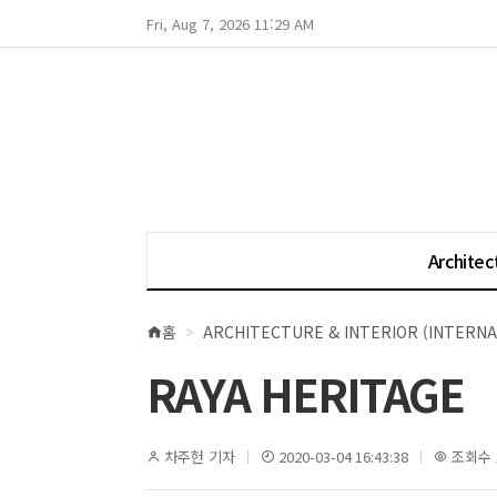
Fri, Aug 7, 2026 11:29 AM
Architec
홈
ARCHITECTURE & INTERIOR (INTERNA
현
재
RAYA HERITAGE
위
치
차주헌 기자
2020-03-04 16:43:38
조회수 