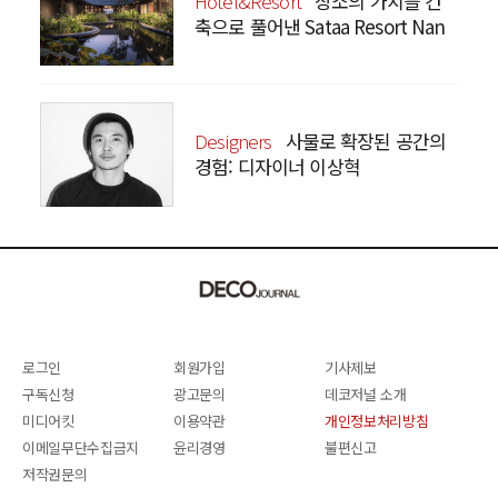
Hotel&Resort
장소의 가치를 건
축으로 풀어낸 Sataa Resort Nan
Designers
사물로 확장된 공간의
경험: 디자이너 이상혁
SANGHYEOK LEE
로그인
회원가입
기사제보
구독신청
광고문의
데코저널 소개
미디어킷
이용약관
개인정보처리방침
이메일무단수집금지
윤리경영
불편신고
저작권문의