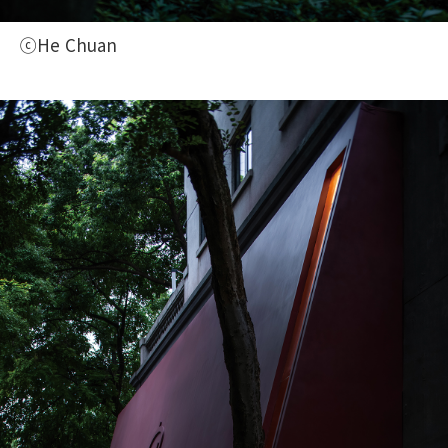
ⓒHe Chuan