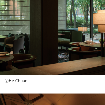
ⓒHe Chuan