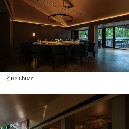
ⓒHe Chuan