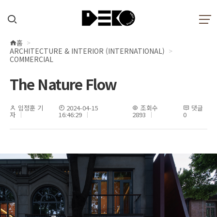
홈
현
ARCHITECTURE & INTERIOR (INTERNATIONAL)
재
COMMERCIAL
위
The Nature Flow
치
임정훈 기
2024-04-15
조회수
댓글
자
16:46:29
2893
0