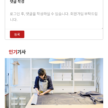
댓글 작성
댓
글
내
용
등록
입
력
댓
인기
기사
글
정
렬