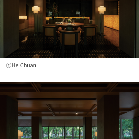
ⓒHe Chuan