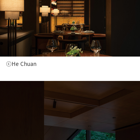
ⓒHe Chuan