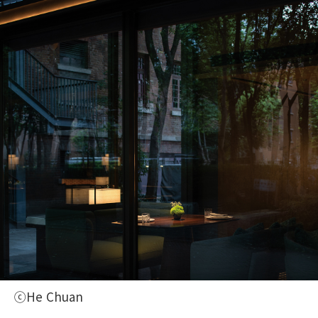
ⓒHe Chuan