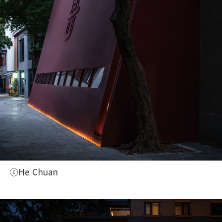
ⓒHe Chuan