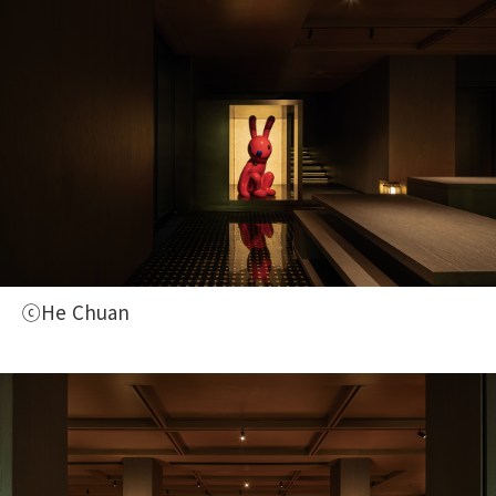
ⓒHe Chuan