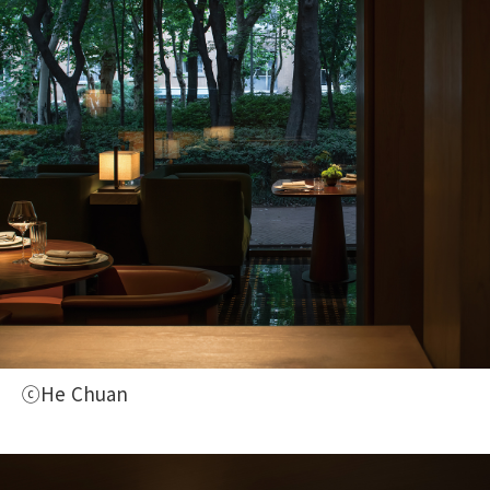
ⓒHe Chuan