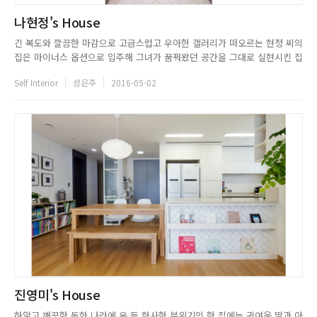
나현정's House
긴 복도와 깔끔한 마감으로 고급스럽고 우아한 갤러리가 떠오르는 현정 씨의
집은 마이너스 옵션으로 입주해 그녀가 꿈꿔왔던 공간을 그대로 실현시킨 집
이다. 평범한 아파트라고 생각하기에는 힘든 유니크함이 있는 현정 씨의 집
Self Interior
성은주
2016-05-02
에는 차가움과 따뜻함이 공존해 어디에서도 느낄 수 없었던 고상함과 기품이
느껴졌다. 또한, 인테리어적 감각과 색감으로 같은 색이라도 느낌이 다...
진영미's House
하얗고 깨끗한 동화 나라에 온 듯 화사한 분위기의 한 집에는 귀여운 딸과 아