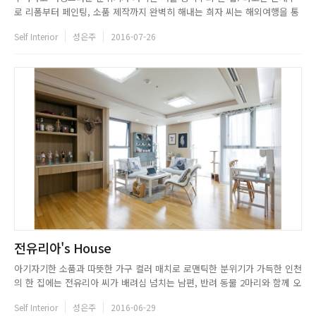
로 리폼부터 페인팅, 소품 제작까지 완벽히 해내는 희자 씨는 해외여행을 통
해 접하게 된 북유럽 인테리어에 관심을 갖게 되었고, 시간과 노력의 결과로
Self Interior
성은주
2016-07-26
유럽의 인테리어 샵 그리고 감각적인 카페를 연상시키는 집을 완성했다. 여
행 중 방문한 궁전과 박물관을 보며 이렇게 예쁜 공간을 직접 만들...
전유리아's House
아기자기한 소품과 따뜻한 가구 컬러 매치로 로맨틱한 분위기가 가득한 인천
의 한 집에는 전유리아 씨가 배려심 넘치는 남편, 반려 동물 2마리와 함께 오
붓하게 살고 있다. 회색과 흰색을 베이스로 한 인테리어로 모든 아이템이 무
Self Interior
성은주
2016-06-29
난하게 어울리는 집에는 다채로운 컬러 대신 독특한 가구 배치가 시선을 사