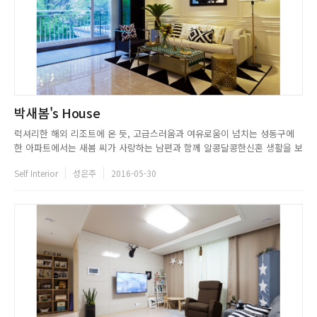
박새봄's House
럭셔리한 해외 리조트에 온 듯, 고급스러움과 여유로움이 넘치는 성동구에
한 아파트에서는 새봄 씨가 사랑하는 남편과 함께 알콩달콩한신혼 생활을 보
내고 있다. 인테리어에 대한 꾸준한 관심으로 인테리어까지 전공한 그녀는
Self Interior
성은주
2016-05-30
영국 어학연수 이후, 해외 인테리어 특유의고급스러움과 감성에 반해 본격적
으로 셀프 인테리어를 시작하게 되었다. 결혼 전, 페인팅부터 조명, 가구...