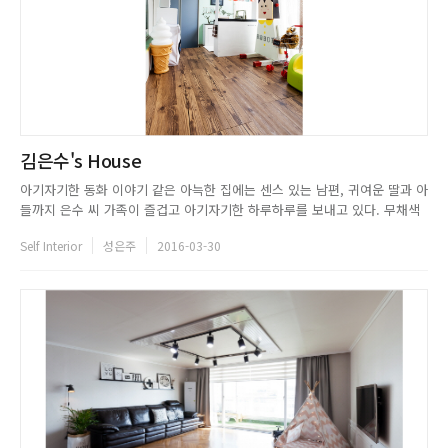
김은수's House
아기자기한 동화 이야기 같은 아늑한 집에는 센스 있는 남편, 귀여운 딸과 아
들까지 은수 씨 가족이 즐겁고 아기자기한 하루하루를 보내고 있다. 무채색
을 베이스로 했지만 화려한 컬러 포인트와 독특한 소품으로 그녀만의 인테리
Self Interior
성은주
2016-03-30
어 색이 돋보였으며, 공간에 맞추어 제작한 가구는 넉넉한 수납공간과 높은
활용도를 자랑했다. 장난감과 책은 큰 박스 혹은 수납이 가능한 소...