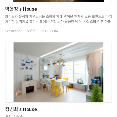
박은정's House
화이트와 블랙의 자연스러운 조화와 함께 귀여운 액자와 소품 포인트로 아기
자기한 분위기를 풍기는 집에는 은정 씨가 상냥한 남편, 사랑스러운 두 아들
과 함께 살고 있다. 6년 전, 처음 마주한 집은 체리 색의 몰딩과 문, 결로가
Self Interior
성은주
2016-03-04
심한 벽으로 인테리어를 할 엄두조차 나지 않았었다. 하지만 차근차근 페인
팅하기 시작했고, 화이트 인테리어를 기반으로 액자와 쿠션으로 ...
정성희's House
사진: 여인우...