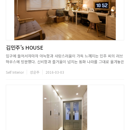
김민주's HOUSE
입구에 들어서자마자 아늑함과 사랑스러움이 가득 느껴지는 민주 씨의 러브
하우스에 방문했다. 신비함과 즐거움이 넘치는 동화 나라를 그대로 옮겨놓은
것 같은 그녀의 집은 민주 씨가 남편과 달콤한 신혼 생활을 하는 보금자리이
Self Interior
성은주
2016-03-03
자 디자인 작업실이다. 귀여운 아이 방 느낌의 인테리어를 좋아하는 민주 씨
는 요즘 유행하는 화이트 인테리어보다 채도가 낮은 파스텔 색상을 많...