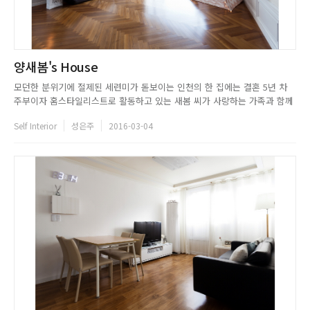
양새봄's House
모던한 분위기에 절제된 세련미가 돋보이는 인천의 한 집에는 결혼 5년 차
주부이자 홈스타일리스트로 활동하고 있는 새봄 씨가 사랑하는 가족과 함께
행복한 하루하루를 보내고 있다. 신혼집부터 지금의 세 번째 집까지 꾸준히
Self Interior
성은주
2016-03-04
셀프 인테리어를 해온 그녀는 내추럴, 모던 등 다양한 컨셉의 인테리어를 시
도하면서 재미를 느끼기 시작했고, 지금은 홈스타일리스트 겸 블로그 ...