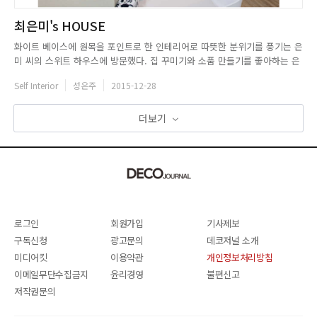
최은미's HOUSE
화이트 베이스에 원목을 포인트로 한 인테리어로 따뜻한 분위기를 풍기는 은
미 씨의 스위트 하우스에 방문했다. 집 꾸미기와 소품 만들기를 좋아하는 은
미씨는2년전,다정한남편그리고 사랑스러운 딸과 함께 지금의 집으로 이사하
Self Interior
성은주
2015-12-28
게 되었다. 유행에 따르기보다 깔끔하고 심플한 것을 좋아한다는 그녀는 작
은 인테리어 소품으로도 큰 변화를 느낄 수 있는 화이트 인테리어를 선보
였...
더보기
로그인
회원가입
기사제보
구독신청
광고문의
데코저널 소개
미디어킷
이용약관
개인정보처리방침
이메일무단수집금지
윤리경영
불편신고
저작권문의