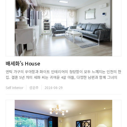
배세화's House
엔틱 가구의 우아함과 화이트 인테리어의 청량함이 모두 느껴지는 인천의 한
집. 결혼 5년 차의 세화 씨는 귀여운 4살 아들, 다정한 남편과 함께 그녀의
손길이 닿은 예쁜 집에서 행복한 나날을 보내고 있다. 처음 시도해 본 인테리
Self Interior
성은주
2016-06-29
어였지만, 시간 날 때마다 정보를 찾아보고 과감하게 시도한 스타일이 고급
스럽게 완성되면서, 현재 차분하고 단아한 집으로 탈바꿈되었다...