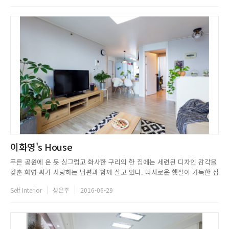
로잡았다. 그녀는 TV를 보거나 한없이 늘어지는 거실보다는 사람...
이화영's House
푸른 공원에 온 듯 싱그럽고 화사한 구리의 한 집에는 세련된 디자인 감각을
갖춘 화영 씨가 사랑하는 남편과 함께 살고 있다. 따사로운 햇살이 가득한 집
에서는 무엇보다 거실부터 베란다, 침실까지 자리한 다양한 화분이 집의 분
Self Interior
성은주
2016-06-29
위기를 더욱 생기 넘치게 만들었다. 어렸을 적, 식물을 키우는 것을 좋아하시
던 어머니의 영향을 받은 그녀는 다양한 식물로 사계절 내내 ...