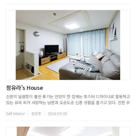
공간별로 구획한 그녀는 공간마다 다른 컨셉과 분위기를 부여해 한...
정유라's House
신혼의 달콤함이 물씬 풍기는 안양의 한 집에는 포스터 디자이너로 활동하고
있는 유라 씨가 사랑하는 남편과 오순도순 신혼 생활을 즐기고 있다. 진한 우
드를 베이스 컬러로 사용해 내추럴하고 고급스러운 느낌이 가득한 집에 블랙
Self Interior
성은주
2016-03-30
과 화이트, 그레이 컬러의 가구를 배치했으며, 다양한 포인트 소품으로 유니
크한 매력을 더했다. 아기자기한 소품에 관심이 많은 그녀는 인테리...