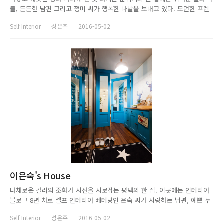
들, 든든한 남편 그리고 정미 씨가 행복한 나날을 보내고 있다. 모던한 프렌
치 스타일을 원했던 정미 씨는 화이트를 베이스로 모던하게 집을 꾸몄는데,
Self Interior
성은주
2016-05-02
집은 따뜻하고 포근해야 한다는 생각을 더해 그녀의 취향과 세심함이 반영된
특별한 집을 완성했다. 페브릭 제품에 관심이 많았던 그녀는 ...
이은숙's House
다채로운 컬러의 조화가 시선을 사로잡는 평택의 한 집. 이곳에는 인테리어
블로그 8년 차로 셀프 인테리어 베테랑인 은숙 씨가 사랑하는 남편, 예쁜 두
딸과 함께 즐겁게 살고 있다. 유행에 따르기보다는 본인이 추구하는 스타일
Self Interior
성은주
2016-05-02
을 우선시하며, 단순히 예쁘기보다는 실용적인 인테리어를 선보였다. 집을