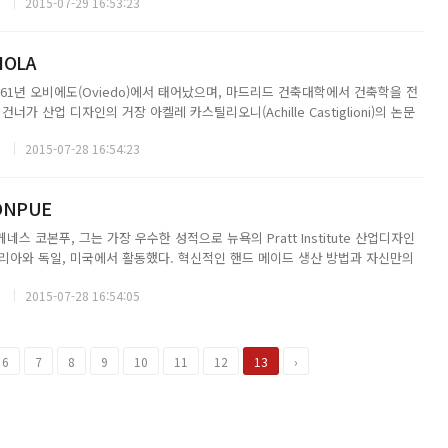
2015-07-29 16:53:23
을 쌓기 시작한 그는 여러 국제 ...
IOLA
61년 오비에도(Oviedo)에서 태어났으며, 마드리드 건축대학에서 건축학을 전
너가 산업 디자인의 거장 아켈레 카스틸리오니(Achille Castiglioni)의 논문
노 폴리테크닉을 졸업한 그녀는 베티넬리(Bettinelli)와 아킬레 카스틸리오니
2015-07-28 16:54:23
ONPUE
E케네스 코본푸, 그는 가장 우수한 성적으로 뉴욕의 Pratt Institute 산업디자인
리아와 독일, 미국에서 활동했다. 혁신적인 핸드 메이드 생산 방법과 자신만의
 피트, 줄리아 로버츠, 로버트 드 니로와 같은 할리우드 스타와 왕족 등이 그의
2015-07-28 16:54:05
있다. 20...
6
7
8
9
10
11
12
13
›