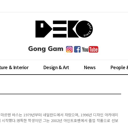
ture & Interior
Design & Art
News
People 
 마르텐 바스는 1979년부터 네덜란드에서 자랐으며, 1996년 디자인 아카데미
시작했다.영특한 학생이던 그는 2002년 아인트호벤에서 졸업 작품으로 선보
받기 시작했는데, Smoke는 가구를 불에 태워 까만숯으로 만든 후,남은골격에