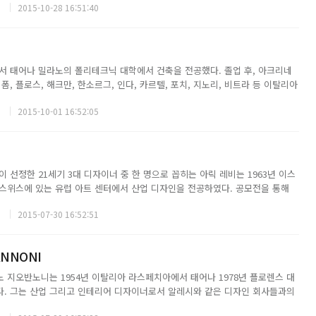
2015-10-28 16:51:40
가구를 만들어 내는 방식으로...
에서 태어나 밀라노의 폴리테크닉 대학에서 건축을 전공했다. 졸업 후, 아크리네
 폼, 플로스, 해크만, 한소르그, 인다, 카르텔, 포치, 지노리, 비트라 등 이탈리아
사들과 일해왔으며. 1981년부터는 건축과 인테리어 디자인 분야로 행보를 넓혔
2015-10-01 16:52:05
까지 테리 드완...
 선정한 21세기 3대 디자이너 중 한 명으로 꼽히는 아릭 레비는 1963년 이스
스위스에 있는 유럽 아트 센터에서 산업 디자인을 전공하였다. 공모전을 통해
기 시작한 그는 이후 다른 메이저 기업들과의 콜라보도 참여하고 있으며, 오페
2015-07-30 16:52:51
 다양한 분야에서 예술성을 발휘...
ANNONI
 지오반노니는 1954년 이탈리아 라스페치아에서 태어나 1978년 플로렌스 대
. 그는 산업 그리고 인테리어 디자이너로서 알레시와 같은 디자인 회사들과의
상의 메탈과 플라스틱 제품을 출시해 상업적으로 큰 성공을 거두었다. 이를 기반으