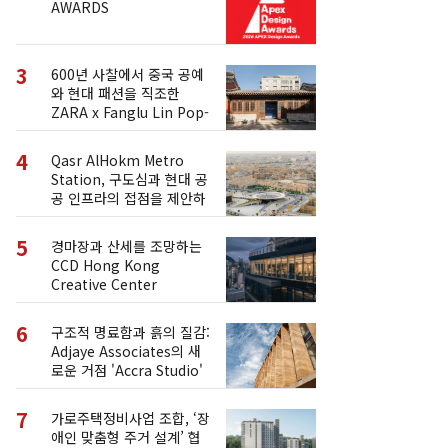
AWARDS
3
600년 사찰에서 중국 공예
와 현대 패션을 직조한
ZARA x Fanglu Lin Pop-
Up
4
Qasr AlHokm Metro
Station, 구도심과 현대 공
공 인프라의 접점을 제안하
다
5
경마장과 산세를 조망하는
CCD Hong Kong
Creative Center
6
구조적 명료함과 흙의 질감:
Adjaye Associates의 새
로운 거점 'Accra Studio'
7
가로주택정비사업 조합, ‘장
애인 맞춤형 주거 설계’ 협