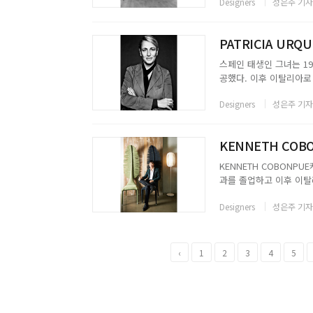
Designers
성은주 기자
로 산업 디자이너로서 명성
PATRICIA URQU
스페인 태생인 그녀는 19
공했다. 이후 이탈리아로 건
지도하에, 1989년 밀라
Designers
성은주 기자
(Achille Castiglio...
KENNETH COB
KENNETH COBONPU
과를 졸업하고 이후 이탈
독특한 디자인으로 브래드
Designers
성은주 기자
고객임은 세계적으로 알려져 
‹
1
2
3
4
5