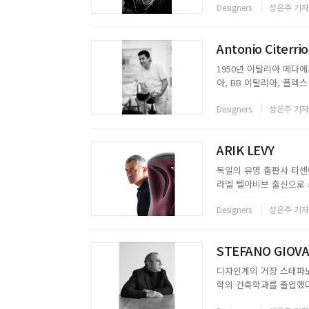
Designers
성은주 기자
다시 에폭시 코팅을 입혀 
Antonio Citerrio
1950년 이탈리아 메다
아, BB 이탈리아, 플렉스
내외의 수많은 디자인 회
Designers
성은주 기자
다. 1987년부터 1996년
ARIK LEVY
독일의 유명 출판사 타센이
라엘 텔아비브 출신으로 
일본 기업과 함께 작업하
Designers
성은주 기자
라 무대, 현대 무용 등의
STEFANO GIOV
디자인계의 거장 스테파노
학의 건축학과를 졸업했다
협업을 통해 300개 이