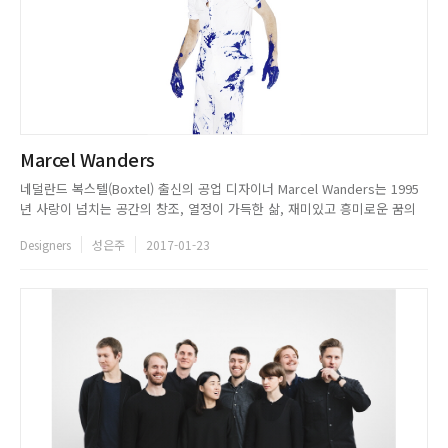
Marcel Wanders
네덜란드 복스텔(Boxtel) 출신의 공업 디자이너 Marcel Wanders는 1995
년 사랑이 넘치는 공간의 창조, 열정이 가득한 삶, 재미있고 흥미로운 꿈의
실현을 목표로 암스테르담 중심에 디자인 스튜디오를 설립했다. 디자인계의
Designers
성은주
2017-01-23
레이디 가가로 불리며 뚜렷한 특색을 가진 그는 현재까지 1,900개가 넘는 작
품을 선보였으며, 오브제에 한 편의 시처럼 감성...