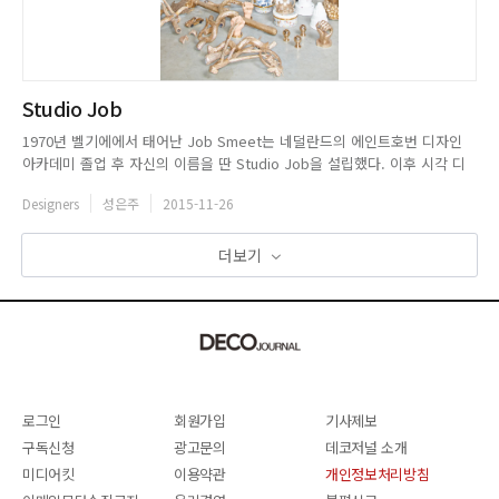
Studio Job
1970년 벨기에에서 태어난 Job Smeet는 네덜란드의 에인트호번 디자인
아카데미 졸업 후 자신의 이름을 딴 Studio Job을 설립했다. 이후 시각 디
자인을 전공한 Nynke Tynagel이 합류하면서 공식적으로 Studio Job이 탄
Designers
성은주
2015-11-26
생했다.현재 네덜란드와 벨기에를 기반으로 활발한 활동을 펼치고 있으며,
디자인은 세계 공용어라는 생각을 바탕으로 가...
더보기
로그인
회원가입
기사제보
구독신청
광고문의
데코저널 소개
미디어킷
이용약관
개인정보처리방침