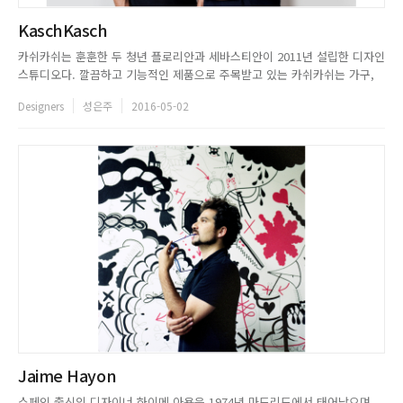
KaschKasch
카쉬카쉬는 훈훈한 두 청년 플로리안과 세바스티안이 2011년 설립한 디자인
스튜디오다. 깔끔하고 기능적인 제품으로 주목받고 있는 카쉬카쉬는 가구,
조명, 미술, 해외 클라이언트를 위한 교육까지 범위를 넓히며, 다양한 분야에
Designers
성은주
2016-05-02
서 활동하고 있다.둘 다 삼십 대 초반의 나이에 젊고 톡톡튀는 아이디어를 바
탕으로 독일 쾰른에서 활동을 이어가고 있다. 이 디자인 듀오는...
Jaime Hayon
스페인 출신의 디자이너 하이메 아욘은 1974년 마드리드에서 태어났으며,