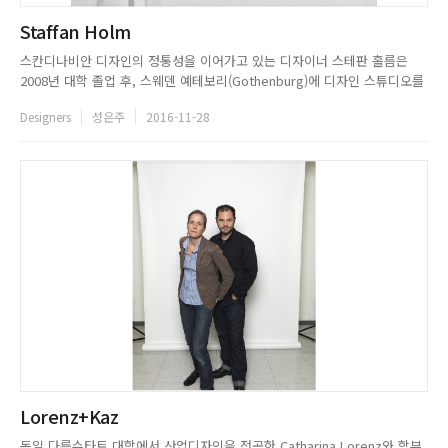
Staffan Holm
스칸디나비안 디자인의 정통성을 이어가고 있는 디자이너 스테판 홀름은
2008년 대학 졸업 후, 스웨덴 예테보리(Gothenburg)에 디자인 스튜디오를
설립했으며, 젊고 센스 넘치는 디자인으로 많은 이들을 매료시키고 있다. 탄
Designers
성은주
2016-11-28
탄한 베이스에 감각을 더한 디자인으로 다양한 분야에서 활약하고 있는 그는
인테리어와 건축, 산업 디자인, 가구 디자인 분야까지 섭렵하...
Lorenz+Kaz
독일 다름슈타트 대학에서 산업디자인을 전공한 Catharina Lorenz와 함부