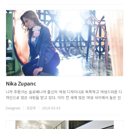
사용이 절묘하게 어우러져 많은 이들의 ...
Nika Zupanc
니카 주판크는 슬로베니아 출신의 여성 디자이너로 독특하고 여성스러운 디
자인으로 많은 사랑을 받고 있다. 이미 전 세계 많은 여성 사이에서 높은 인
지도를 가지고 있는 그녀는 세련되고 시크한, 가끔은 장난기 어린 디자인으
Designers
성은주
2016-03-03
로 많은 인기를 얻고 있다.가구 디자인과 인테리어 소품, 어린이 장난감까지
폭넓은 디자인을 보여주고 있는 니카 주판크는 최근 유능한 디자이너...