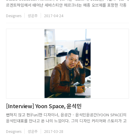
르겐트하임에서 태어난 세바스티안 헤르크너는 메종 오브제를 포함한 각종
디자인 어워드와 업계에서 주목하고 있는 젊고 열정적인 디자이너다. 오펜하
Designers
성은주
2017-04-24
으 미술대학에서 제품 디자인을 공부한 그는 스텔라 맥카트니에서의 인턴십
을 통해 소재와 컬러, 구조, 질감에 대해 세밀히 ...
[Interview] Yoon Space, 윤석민
뻔하지 않고 펀(Fun)한 디자이너, 윤공간 - 윤석민윤공간(YOON SPACE)의
윤석민대표를 만나고 온 나의 느낌이다. 그의 디자인 커리어와 스토리가 고
스란히 담겨 있는 윤공간 사무실에서 진행된 인터뷰에서는 그의 디자인 철학
Designers
성은주
2017-03-28
과 디자이너가 갖춰야 할 애티튜드, 살아가는 즐거움에 대해 이야기를 이어