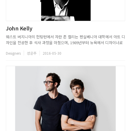
John Kelly
웨스트 버지니아의 헌팅턴에서 자란 존 켈리는 펜실베니아 대학에서 아트 디
자인을 전공한 후 석사 과정을 마쳤으며, 1989년부터 뉴욕에서 디자이너로
활동했다. 그의 디자인은 절제된 라인과 고급스러운 컬러로 정의되는 뉴요커
Designers
성은주
2016-05-30
의 감성이 고스란히 담긴 것으로 평가받아, 시크한 뉴요커의 대명사로 불리
는 캘빈 클라인의 가구 부문을 총괄하기도 했다.20세기 위대한 디자이...