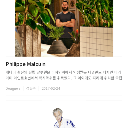
Philippe Malouin
캐나다 출신의 필립 말루윈은 디자인계에서 인정받는 네덜란드 디자인 아카
데미 에인트호번에서 학사학위를 취득했다. 그 이외에도 파리에 위치한 국립
산업 디자인 학교와 몬트리올 대학에서 공부한 바 있다. 영국 런던에 거주하
Designers
성은주
2017-02-24
며 디자인 일을 이어가던 필립 말루윈은 영국의 유명 디자이너 톰 딕슨과 함
께 일한 경력을 바탕으로 2009년 그만의 디자인 스튜디오를 설립...