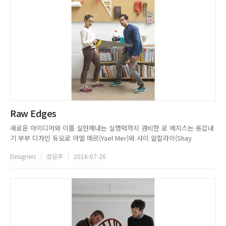
Raw Edges
새로운 아이디어와 이를 실현해내는 실행력까지 겸비한 로 에지스는 동갑내
기 부부 디자인 듀오로 야엘 메르(Yael Mer)와 샤이 알칼라이(Shay
Alkalay)로 구성되어있다. 영국왕립학교(RCA)에서 만나 2007년 런던에 스
Designers
성은주
2016-07-26
튜디오를 연 이들은 기존 재료에 변형을 가해 전혀 새로운 결과를 가져오는
실험적인 디자인으로 주목 받았다.가장자리 마감을 있는 그...