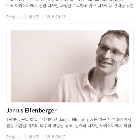
르크 아카데미에서 산업 디자인 과정을 수료하고 가구 디자이너 경력을 갖춘
Steffen Kaz는 지난 2001년, 업무와 삶의 터전이었던 이탈리아 밀라노에
Designers
성은주
2016-10-25
디자인 스튜디오를 설립했다. 특유의 센스와 눈썰미로 가구, 산업, 전시, 인
테리어 디자인까지 다양한 디자인 프로젝트를 ...
Jannis Ellenberger
1974년, 독일 캇셀에서 태어난 Jannis Ellenberger는 가구 제작 회사에서
견습 기간을 거치며 다수의 경험을 쌓고, 뮌스터 디자인 아카데미에서 학업
을 이어가며 항상 배움과 노력을 게을리하지 않았던 디자이너다.2006년, 풍
Designers
성은주
2016-09-29
부한 경험과 지식을 바탕으로 독일 브레멘에 제품과 인테리어 디자인을 전문