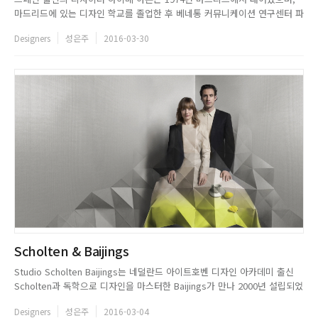
마드리드에 있는 디자인 학교를 졸업한 후 베네통 커뮤니케이션 연구센터 파
브리카 디자인 팀에서 근무했다. 2000년에 아욘 스튜디오를 설립한 이후, 현
Designers
성은주
2016-03-30
재까지 세계 탑 클래스 디자이너로 활동하고 있는 그는 타임즈의 가장 영향
력 있는크리에이터 100인과 월페이퍼 매거진에 최근 10년간 영향...
Scholten & Baijings
Studio Scholten Baijings는 네덜란드 아이트호벤 디자인 아카데미 출신
Scholten과 독학으로 디자인을 마스터한 Baijings가 만나 2000년 설립되었
으며, 혁신적이고 다이나믹한 유럽 디자인 듀오로 매우 흥미롭고 폭넓은 디
Designers
성은주
2016-03-04
자인을 선보이고 있다. 정교하고 실용적인 가구와 전혀 예상하지 못한 색의