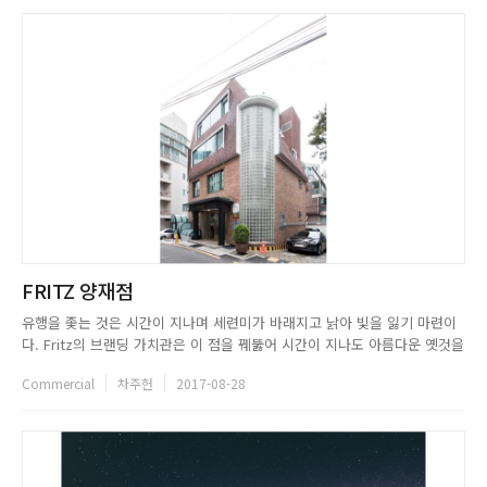
적...
FRITZ 양재점
유행을 좇는 것은 시간이 지나며 세련미가 바래지고 낡아 빛을 잃기 마련이
다. Fritz의 브랜딩 가치관은 이 점을 꿰뚫어 시간이 지나도 아름다운 옛것을
지향하고 있다. Fritz의 모든 지점은 레트로한 인테리어와 감성으로 유명한
Commercial
차주헌
2017-08-28
데, 근방의 세련된 다른 커피숍들보다 붐비고 주말이면 빈자리를 찾기가 어
려울 정도로 인기가 많다. 작게 보면 Fritz 1, 2호...