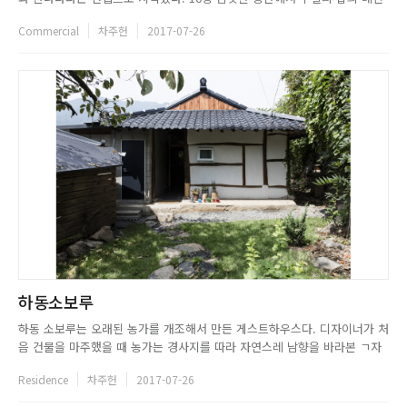
인 보석과 보석에 신비로움을 더해 줄 빛의 조화를 이끌어내는 것이 가장 큰
Commercial
차주헌
2017-07-26
과제였다. F.I.GOLD는 상가가 즐비한 도심 거리에 위치해있다. 디자이너는
입구에 단을 마련해 고객이 매장에 들어서기 전, 숨 고...
하동소보루
하동 소보루는 오래된 농가를 개조해서 만든 게스트하우스다. 디자이너가 처
음 건물을 마주했을 때 농가는 경사지를 따라 자연스레 남향을 바라본 ㄱ자
형태였다. 비교적 작은 3칸으로 구성된 안채와 부속채는 전형적인 농가주택
Residence
차주헌
2017-07-26
의 풍모를 보여주며 서향으로는 지리산 풍경이 펼쳐져 있었다. 디자이너는
남향으로 펼쳐진 마을보다 지리산 풍경이 한옥의 서정적인 분위기와 더 ...