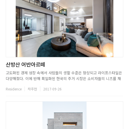
산방산 어반아르떼
고도화된 경제 성장 속에서 사람들의 생활 수준은 향상되고 라이프스타일은
다양해졌다. 이에 반해 획일화된 한국의 주거 시장은 소비자들의 니즈를 채
워주지 못해 새로운 주거 환경에 대한 갈증이 점점 더 깊어가고 있다. 어반아
Residence
차주헌
2017-09-26
르떼는 이와 같은 시장 논리에 대응하고자 만들어진 신개념 타운하우스 주거
공간이다. 제주도라는 지역의 장점을 십분 활용해 우수한 개방감과 ...