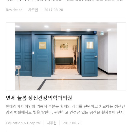
을 만들고 있다. 공간은 어떻게 삶을 바꾸는가, 종합병원 확 뜯어고치는 여자
Residence
차주헌
2017-08-28
등의 저자로 유명한 노태린 대표를 필두로 한 위아카이는 항상 공간 사용자
의 입장에서 생각하며, 실용적이고 편안한 공...
연세 늘봄 정신건강의학과의원
인테리어 디자인의 기능적 부분은 환자의 심리를 진단하고 치료하는 정신건
강과 병원에서도 빛을 발한다. 편안하고 안정감 있는 공간은 환자들이 진지
한 속내를 털어놓기가 더 쉽게 만든다. 연세 늘봄 정신건강의학과의원 프로
Education & Hospital
차주헌
2017-08-28
젝트의 클라이언트 원장 부부는 오로지 환자들이 편안함을 느낄 수 있도록
병원의 모든 요소를 디자인하기 원했고, 스튜디오 고공디자인은 이를 적극