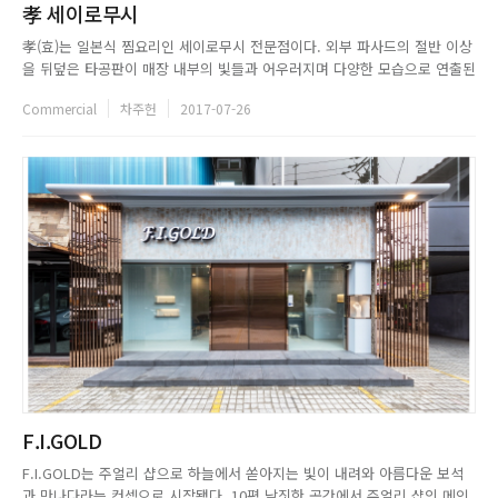
孝 세이로무시
孝(효)는 일본식 찜요리인 세이로무시 전문점이다. 외부 파사드의 절반 이상
을 뒤덮은 타공판이 매장 내부의 빛들과 어우러지며 다양한 모습으로 연출된
다. 금속 타공판에서 느껴지는 차가운 물성은 빛이 그려내는 모습으로 완화
Commercial
차주헌
2017-07-26
되며 고유한 존재감을 드러낸다. 디자이너는 일식당인 점을 고려해 구조목으
로 내부를 구성했다. 직선의 느낌을 살린 실내는 간결한 느낌을 자아내...
F.I.GOLD
F.I.GOLD는 주얼리 샵으로 하늘에서 쏟아지는 빛이 내려와 아름다운 보석
과 만나다라는 컨셉으로 시작됐다. 10평 남짓한 공간에서 주얼리 샵의 메인