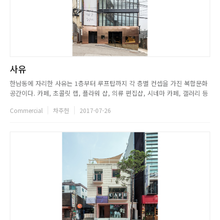
사유
한남동에 자리한 사유는 1층부터 루프탑까지 각 층별 컨셉을 가진 복합문화
공간이다. 카페, 초콜릿 랩, 플라워 샵, 의류 편집샵, 시네마 카페, 갤러리 등
여러 공간을 한 건물에 담아내고 싶었던 사유는, 오랜 공사 기간을 거쳐 각
Commercial
차주헌
2017-07-26
층을 컨셉별로 구분해 지난 5월 오픈했다. 사람과 사랑을 생각하는 마음을
모아 작은 기적을 만들기 바란다는 이곳 사유는, 매장을...