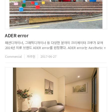
ADER error
패션디자이너, 그래픽디자이너 등 다양한 분야의 크리에이터 크루가 모여
2014년 의류 브랜드 ADER error를 런칭했다. ADER error는 Aesthetic +
Drawing + ~er, 미적인 것을 표현하는 주체(사람들) 란 의미로 만든 단어
Commercial
차주헌
2017-06-27
ADER에 실패, 오차 등의 불완전함을 뜻하는 error를 덧붙여 지어진 이름이
다. 그들은 불완전함 속에 ...