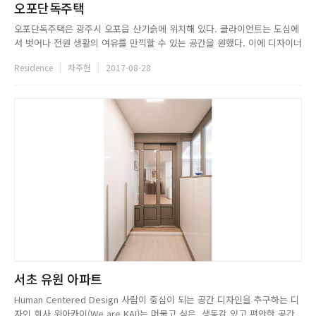
오포단독주택
오포단독주택은 광주시 오포읍 산기슭에 위치해 있다. 클라이언트는 도심에
서 벗어나 전원 생활의 여유를 만끽할 수 있는 공간을 원했다. 이에 디자이너
는 오포읍의 풍요로운 자연을 한껏 취할 수 있도록 기존의 주택을 리모델링
Residence
차주헌
2017-08-28
해 모던하면서도 자연에 어울리는 집으로 완성했다. 정원 한쪽에 마련된 테
라스는 모임 지붕이 얹어져 있어 한낮에도 볕을 피해 언제든 자연을 즐...
서초 유원 아파트
Human Centered Design 사람이 중심이 되는 공간 디자인을 추구하는 디
자인 회사 위아카이(We are KAI)는 머물고 싶은, 생동감 있고 편안한 공간