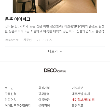
등촌 아이파크
집다운 집, 가치가 있는 집은 어떤 공간일까? 이즈홈인테리어의 손길로 탄생
한 등촌아이파크는 차분하고 아늑한 매력의 공간이다. 심플하면서도 실용적
으로 구성된 공간은 주거공간에서 필수 요소로 생각되는 편안함과 아름다움
Residence
차주헌
2017-06-27
을 모두 갖추고 있다. 집의 가치를 높이는 이즈홈인테리어는 홈인테리어부터
리모델링까지 우수한 실력을 바탕으로 다양한 서비스를 제공한다. 컬러나
자...
더보기
로그인
회원가입
기사제보
구독신청
광고문의
데코저널 소개
미디어킷
이용약관
개인정보처리방침
이메일무단수집금지
윤리경영
불편신고