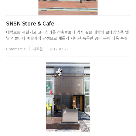
SNSN Store & Cafe
대학로는 세련되고 고급스러운 건축물보다 역사 깊은 대학의 르네상스풍 옛
날 건물이나 예술가적 감성으로 새롭게 지어진 독특한 공간 등이 더욱 눈길
을 끈다. 커플룩 전문 온라인 쇼핑몰 선남선녀의 오프라인 스토어 SNSN
Commercial
차주헌
2017-07-26
Store Cafe 는 후자에 속하는 곳으로, 층별로 분리된 노후한 상가주택을 신
축수준으로 개조 해 오픈했다. 프로젝트를 맡은 BLURKE...