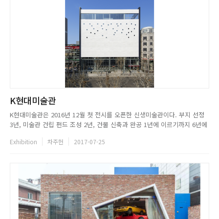
K현대미술관
K현대미술관은 2016년 12월 첫 전시를 오픈한 신생미술관이다. 부지 선정
3년, 미술관 건립 펀드 조성 2년, 건물 신축과 완공 1년에 이르기까지 6년에
걸쳐 설립됐다. 강남 신사동에 위치한 K현대미술관은 국내 미술관 중 유일하
Exhibition
차주헌
2017-07-25
게 오후 10시까지 개관을 제안해 보다 많은 사람들이 시간과 장소에 구애받
지 않고 전시를 관람할 수 있다. K현대미술관은 모든 ...