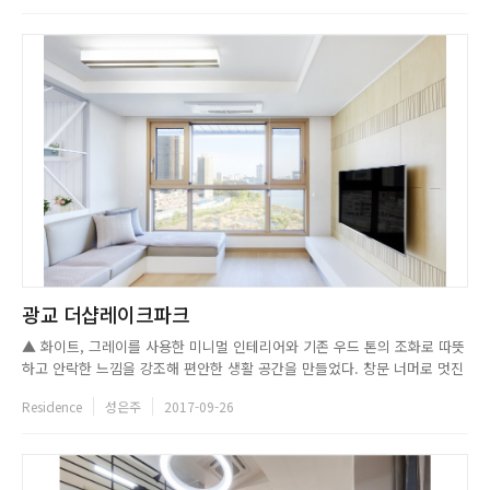
미 하루키의 단편 속에서 그 이름을 빌려온 토끼정은...
광교 더샵레이크파크
▲ 화이트, 그레이를 사용한 미니멀 인테리어와 기존 우드 톤의 조화로 따뜻
하고 안락한 느낌을 강조해 편안한 생활 공간을 만들었다. 창문 너머로 멋진
호수 뷰를 즐길 수 있는 거실은 전체 컨셉과 적합하게 미니멀함을 강조했으
Residence
성은주
2017-09-26
며, 평상형의 제작 소파를 배치해 깔끔하고 군더더기 없는 공간으로 완성했
다. 활용도 높은 공간을 위해 구조에 변화를 준 주방에는 아일랜드...