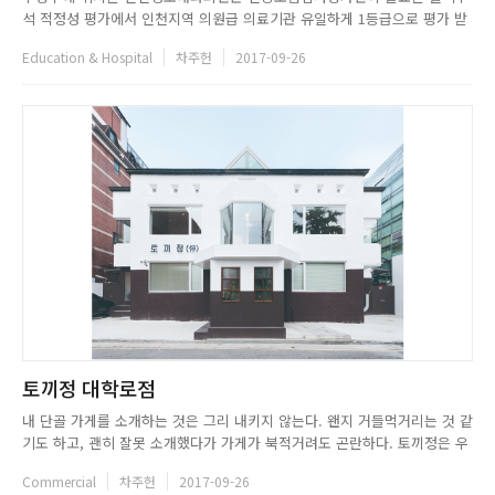
석 적정성 평가에서 인천지역 의원급 의료기관 유일하게 1등급으로 평가 받
았다. 외래 진료와 혈액여과투석을 할 수 있는 인공신장실이 갖춰진 위 병원
Education & Hospital
차주헌
2017-09-26
은 전체적으로 자연친화적인 소재와 둥근 곡선으로 디자인되어 우아함과 편
안한 분위기로 고객을 맞는다. 전체적으로 화이트 톤과 은은한 조명으로 디
자인...
토끼정 대학로점
내 단골 가게를 소개하는 것은 그리 내키지 않는다. 왠지 거들먹거리는 것 같
기도 하고, 괜히 잘못 소개했다가 가게가 북적거려도 곤란하다. 토끼정은 우
리 집 근처에 있고, 내가 곧잘 점심 을 먹으러 가는 곳이다. &ndash; 무라카
Commercial
차주헌
2017-09-26
미 하루키, 쿨하고 와일드한 백일몽, 토끼정 주인 中 일본의 소설가 무라카